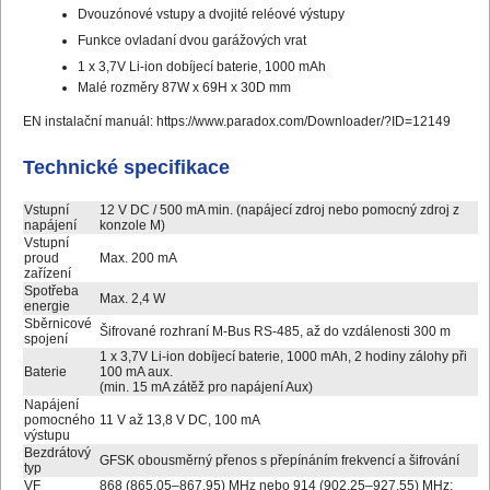
Dvouzónové vstupy a dvojité reléové výstupy
Funkce ovladaní dvou garážových vrat
1 x 3,7V Li-ion dobíjecí baterie, 1000 mAh
Malé rozměry 87W x 69H x 30D mm
EN instalační manuál:
https://www.paradox.com/Downloader/?ID=12149
Technické specifikace
Vstupní
12 V DC / 500 mA min. (napájecí zdroj nebo pomocný zdroj z
napájení
konzole M)
Vstupní
proud
Max. 200 mA
zařízení
Spotřeba
Max. 2,4 W
energie
Sběrnicové
Šifrované rozhraní M-Bus RS-485, až do vzdálenosti 300 m
spojení
1 x 3,7V Li-ion dobíjecí baterie, 1000 mAh, 2 hodiny zálohy při
Baterie
100 mA aux.
(min. 15 mA zátěž pro napájení Aux)
Napájení
pomocného
11 V až 13,8 V DC, 100 mA
výstupu
Bezdrátový
GFSK obousměrný přenos s přepínáním frekvencí a šifrování
typ
VF
868 (865,05–867,95) MHz nebo 914 (902,25–927,55) MHz;