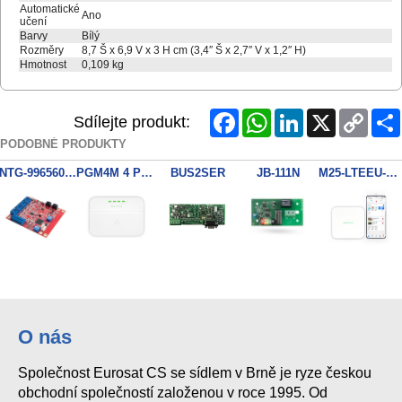
Automatické
Ano
učení
Barvy
Bílý
Rozměry
8,7 Š x 6,9 V x 3 H cm (3,4″ Š x 2,7″ V x 1,2″ H)
Hmotnost
0,109 kg
Facebook
WhatsApp
LinkedIn
X
Copy
Sdílejte produkt:
Link
PODOBNÉ PRODUKTY
INTG-996560PCBK Integriti UniBus Analogue Module
PGM4M 4 PGM expandér
BUS2SER
JB-111N
M25-LTEEU-8-PRE1 Ústředna M25Lte 868MHz SWAN 1 rok
O nás
Společnost Eurosat CS se sídlem v Brně je ryze českou
obchodní společností založenou v roce 1995. Od