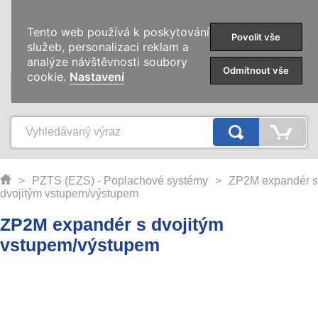
0
Tento web používá k poskytování
Povolit vše
služeb, personalizaci reklam a
analýze návštěvnosti soubory
Odmítnout vše
cookie.
Nastavení
KATEGORIE
>
PZTS (EZS) - Poplachové systémy
>
ZP2M expandér s
dvojitým vstupem/výstupem
ZP2M expandér s dvojitým
vstupem/výstupem