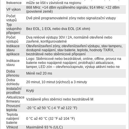
frekvence
může se lišit v závislosti na regionu
868 MHz: +14 dBm vyzářeného signálu; 914 MHz: +22 dBm
VF výkon
(povolené země)
Počet
Dvě plně programovatelné zóny nebo signalizační vstupy
vstupů
Typ
vstupního
Bez EOL, 1 EOL nebo dva EOL (1K ohm)
připojení
Počet
Dva reléové výstupy 30V / 2A, normálně otevřené nebo
výstupů
zavřené, konfigurovatelné
Indikace
Otevření/zavření zóny, otevření/zavření výstupu, stav tamperu,
stavu
dostupné napájení, stav baterie, teplota, hodnoty TX/RX,
aplikace
bezdrátové nebo sběrnicové připojení
Logo: Sběrnicové nebo bezdrátové, online, offline, provoz na
Indikace
baterie nebo napájené napájení, probíhající aktualizace,
stavu
tamper, LED zón – otevřeno/zapnuto, výstup aktivní nebo ne
Doba
Méně než 20 ms
přenosu
Doba
20 minut, 10 minut (výchozí) a 3 minuty
dohledu
Instalační
Krytý
prostředí
Aktualizace
Vzdáleně přes sběrnici nebo bezdrátově M
firmwaru
Provozní
-20 °C až 50 °C (-4 °F až 122 °F)
teplota
Teplota
nabíjení
0 °C až 40 °C (32 °F až 104 °F)
baterie
Vlhkost
Maximálně 93 % (ULC)