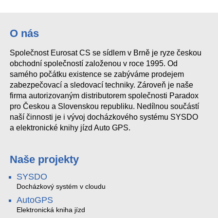
VERIA 7076C černý + VERIA 229
2N Indoor View, bílá
VTH1550CH
O nás
Společnost Eurosat CS se sídlem v Brně je ryze českou
obchodní společností založenou v roce 1995. Od
samého počátku existence se zabýváme prodejem
zabezpečovací a sledovací techniky. Zároveň je naše
firma autorizovaným distributorem společnosti Paradox
pro Českou a Slovenskou republiku. Nedílnou součástí
naší činnosti je i vývoj docházkového systému SYSDO
a elektronické knihy jízd Auto GPS.
Naše projekty
SYSDO
Docházkový systém v cloudu
AutoGPS
Elektronická kniha jízd