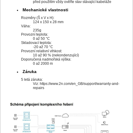
před použitím vždy ověřte stav stávající kabeláže
Mechanické vlastnosti
Rozměry (Š x V x H):
124 x 150 x 28 mm
Váha:
235g
Provozní teplota:
0 až 50 °C
Skladovací teplota:
-20 až 70 °C
Provozní relativní vlhkost:
10 až 90 % (nekondenzující)
Doporučená nadmořská výška:
0 až 2000 m
Záruka
5 letá záruka:
Viz: https://www.2n.com/en_GB/support/warranty-and-
repairs