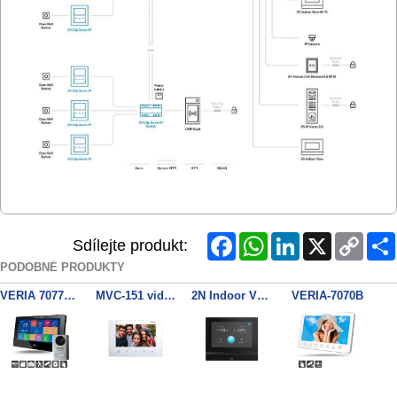
Facebook
WhatsApp
LinkedIn
X
Copy
Sdílejte produkt:
Link
PODOBNÉ PRODUKTY
VERIA 7077C černý + VERIA 229
MVC-151 videotelefon
2N Indoor View, černá
VERIA-7070B