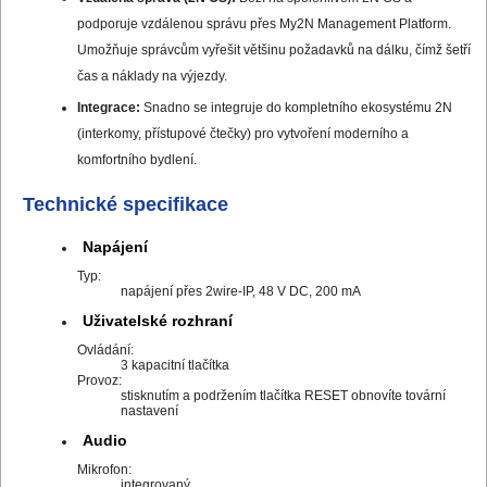
podporuje vzdálenou správu přes My2N Management Platform.
Umožňuje správcům vyřešit většinu požadavků na dálku, čímž šetří
čas a náklady na výjezdy.
Integrace:
Snadno se integruje do kompletního ekosystému 2N
(interkomy, přístupové čtečky) pro vytvoření moderního a
komfortního bydlení.
Technické specifikace
Napájení
Typ:
napájení přes 2wire-IP, 48 V DC, 200 mA
Uživatelské rozhraní
Ovládání:
3 kapacitní tlačítka
Provoz:
stisknutím a podržením tlačítka RESET obnovíte tovární
nastavení
Audio
Mikrofon:
integrovaný