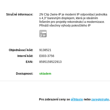
Stručné informace:
2N Clip 2wire-IP je moderní IP odpovídací jednotka
s 4,3" barevným displejem, která je ideálním
řešením pro projekty rekonstrukcí a modernizace.
Přináší všechny výhody pokročilého IP
interkomového systému do budov, kde je k dispozici
pouze stávající analogová 2drátová kabeláž.
Objednávací kód:
9138521
Interní kód:
E003-3756
EAN:
8595159522913
Dostupnost:
skladem
Pro zobrazení ceny se
přihlaste
nebo
zaregistrujte
.