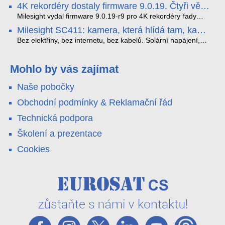
4K rekordéry dostaly firmware 9.0.19. Čtyři věci,
dopravních předpisů, zvyšoval bezpečnost na silnicích a
4MP senzorů SONY do jednoho čistého 180° záběru bez
které musíte vědět.
optimalizoval plynulost dopravy v moderních městech.
zkreslení. K tomu přidává AI detekci osob a vozidel,
Milesight vydal firmware 9.0.19-r9 pro 4K rekordéry řady
obousměrný zvuk a unikátní možnost přímého vysílání na
H.265. Pokud tyhle systémy instalujete, jsou tu čtyři věci,
Milesight SC411: kamera, která hlídá tam, kam
YouTube – bez běžícího počítače.
které vám zjednoduší práci – a jedna z nich vám ušetří
kabel nedosáhne
spoustu zbytečných výjezdů k zákazníkům.
Bez elektřiny, bez internetu, bez kabelů. Solární napájení,
4G LTE a trojitá detekce PIR × AOV × AI hlídají staveniště,
pole i odlehlé objekty – a alarm s důkazem pošlou rovnou na
váš telefon. Podívejte se na video.
Mohlo by vás zajímat
Naše pobočky
Obchodní podmínky & Reklamační řád
Technická podpora
Školení a prezentace
Cookies