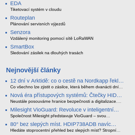
EDA
Tiketovací systém v cloudu
Routeplan
Plánování servisních výjezdů
Senzora
Vzdálený monitoring pomocí sítě LoRaWAN
SmartBox
Sledování zásilek na dlouhých trasách
Nejnovější články
12 dní v Arktidě: co o cestě na Nordkapp řekla
data ze SMARTBOX 2 MAX
Co všechno lze zjistit o zásilce, která během dvanácti dní
projede Arktidou? SMARTBOX 2 MAX jsme vzali na trasu z
Nová éra přístupových systémů: Čtečky HID
Tromsø přes Lofoty, Kirunu a finské Laponsko až na
Signo
Nordkapp. Bez jediného dobití, v mrazu až −13 °C a mimo
Neustále posouváme hranice bezpečnosti a digitalizace.
stabilní mobilní signál zaznamenával polohu, teplotu, světlo,
Rádi bychom Vám proto představili naši nejnovější nabídku
Milesight VioGuard: Revoluce v inteligentní
otřesy i náklon. Výsledkem není jen čára na mapě, ale
v oblasti kontroly přístupu – moderní a vysoce univerzální
detekci dopravních přestupků
podrobný datový příběh celé cesty.
čtečky HID Signo.
Společnost Milesight představuje VioGuard – svou
nejnovější proprietární technologii pro pokročilou detekci
80° bez slepých míst. HDIP738ADB navíc
dopravních přestupků. Tento systém, poháněný
streamuje na YouTube – bez PC.
sofistikovanými algoritmy umělé inteligence (AI), je navržen
Hledáte stoprocentní přehled bez slepých míst? Stropní
tak, aby poskytoval komplexní nástroje pro vymáhání
panoramatická kamera HDIP738ADB skládá obraz ze dvou