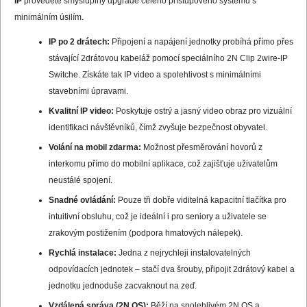
IP
provedete smysluplný upgrade celého přístupového systému s
minimálním úsilím.
IP po 2 drátech:
Připojení a napájení jednotky probíhá přímo přes
stávající 2drátovou kabeláž pomocí speciálního 2N Clip 2wire-IP
Switche. Získáte tak IP video a spolehlivost s minimálními
stavebními úpravami.
Kvalitní IP video:
Poskytuje ostrý a jasný video obraz pro vizuální
identifikaci návštěvníků, čímž zvyšuje bezpečnost obyvatel.
Volání na mobil zdarma:
Možnost přesměrování hovorů z
interkomu přímo do mobilní aplikace, což zajišťuje uživatelům
neustálé spojení.
Snadné ovládání:
Pouze tři dobře viditelná kapacitní tlačítka pro
intuitivní obsluhu, což je ideální i pro seniory a uživatele se
zrakovým postižením (podpora hmatových nálepek).
Rychlá instalace:
Jedna z nejrychleji instalovatelných
odpovídacích jednotek – stačí dva šrouby, připojit 2drátový kabel a
jednotku jednoduše zacvaknout na zeď.
Vzdálená správa (2N OS):
Běží na spolehlivém 2N OS a