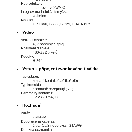
Reproduktor:
integrovaný, 2W/8 Ω
Integrovaná indukční smyčka:
volitelná
Kodeky:
G.711a/u, G.722, G.729, L16/16 kHz
Video
Velikost displeje:
4,3" barevný displej
Rozlišení displeje:
480x272 pixelů
Kodeky:
H.264
Vstup k připojení zvonkového tlačítka
Typ vstupu:
spínací kontakt (tlačítko/relé)
Typ kontaktu:
normálně rozepnutý (NO)
Parametry kontaktu:
12 V / 20 mA, DC
Rozhraní
2drát:
2wire-IP
Doporučená kabeláž:
1 pár Cat3 nebo vyšší, 24AWG
Důležitá poznámka: