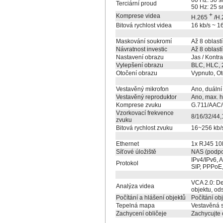
60 Hz: 30 s
Terciární proud
50 Hz: 25 s
+
Komprese videa
H.265
/H.
Bitová rychlost videa
16 kb/s ~ 1
Maskování soukromí
Až 8 oblast
Návratnost investic
Až 8 oblastí
Nastavení obrazu
Jas / Kontras
Vylepšení obrazu
BLC, HLC, 
Otočení obrazu
Vypnuto, Ot
Vestavěný mikrofon
Ano, duální
Vestavěný reproduktor
Ano, max. h
Komprese zvuku
G.711/AAC/
Vzorkovací frekvence
8/16/32/44,
zvuku
Bitová rychlost zvuku
16~256 kb/
Ethernet
1x RJ45 10M
Síťové úložiště
NAS (podpo
IPv4/IPv6,
Protokol
SIP, PPPoE,
VCA 2.0: Det
Analýza videa
objektu, od
Počítání a hlášení objektů
Počítání obj
Tepelná mapa
Vestavěná s
Zachycení obličeje
Zachycujte o