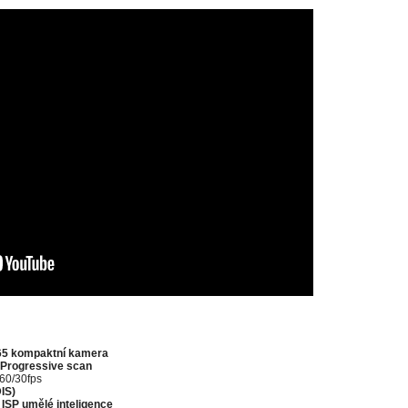
65 kompaktní kamera
 Progressive scan
60/30fps
DIS)
ISP umělé inteligence