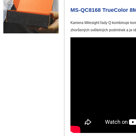
MS-QC8168 TrueColor 8M
Kamera Milesight řady Q kombinuje komp
zhoršených světelných podmínek a je id