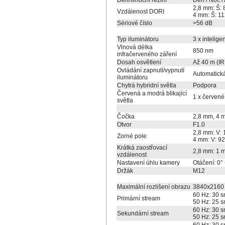
Denní/noční režim
Den / Noc / 
2,8 mm: Š: 
Vzdálenost DORI
4 mm: Š: 11
Sériové číslo
>56 dB
Typ iluminátoru
3 x intelige
Vlnová délka
850 nm
infračerveného záření
Dosah osvětlení
Až 40 m (IR 
Ovládání zapnutí/vypnutí
Automatick
iluminátoru
Chytrá hybridní světla
Podpora
Červená a modrá blikající
1 x červené
světla
Čočka
2,8 mm, 4 
Otvor
F1.0
2,8 mm: V: 
Zorné pole
4 mm: V: 92
Krátká zaostřovací
2,8 mm: 1 
vzdálenost
Nastavení úhlu kamery
Otáčení: 0°
Držák
M12
Maximální rozlišení obrazu
3840x2160
60 Hz: 30 s
Primární stream
50 Hz: 25 s
60 Hz: 30 sn
Sekundární stream
50 Hz: 25 sn