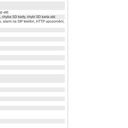
p atd.
, chyba SD karty, chybí SD karta atd.
u, alarm na SIP telefon, HTTP upozornění,