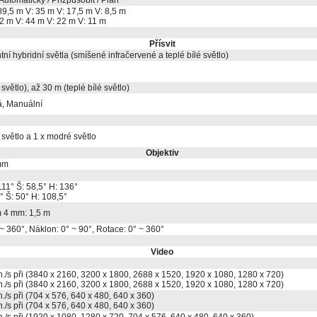
Automaticky / Přizpůsobit / Plán
89,5 m V: 35 m V: 17,5 m V: 8,5 m
2 m V: 44 m V: 22 m V: 11 m
Přísvit
ntní hybridní světla (smíšené infračervené a teplé bílé světlo)
světlo), až 30 m (teplé bílé světlo)
á, Manuální
 světlo a 1 x modré světlo
Objektiv
mm
111° Š: 58,5° H: 136°
° Š: 50° H: 108,5°
m 4 mm: 1,5 m
 ~ 360°, Náklon: 0° ~ 90°, Rotace: 0° ~ 360°
Video
n./s při (3840 x 2160, 3200 x 1800, 2688 x 1520, 1920 x 1080, 1280 x 720)
n./s při (3840 x 2160, 3200 x 1800, 2688 x 1520, 1920 x 1080, 1280 x 720)
./s při (704 x 576, 640 x 480, 640 x 360)
./s při (704 x 576, 640 x 480, 640 x 360)