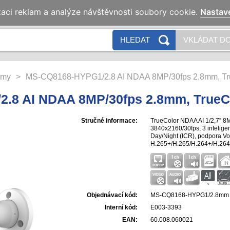
zaci reklam a analýze návštěvnosti soubory cookie.
Nastav
HLEDAT
VKLÁDAT DO
émy
>
MS-CQ8168-HYPG1/2.8 AI NDAA 8MP/30fps 2.8mm, Tr
.8 AI NDAA 8MP/30fps 2.8mm, TrueC
Stručné informace:
TrueColor NDAA AI 1/2,7” 8
3840x2160/30fps, 3 inteligen
Day/Night (ICR), podpora Vo
H.265+/H.265/H.264+/H.264,
0.004lux/F1.0, AI a VCA v c
Micro SD/SDHC, krytí IP65, an
držák.
Objednávací kód:
MS-CQ8168-HYPG1/2.8mm
Interní kód:
E003-3393
EAN:
60.008.060021