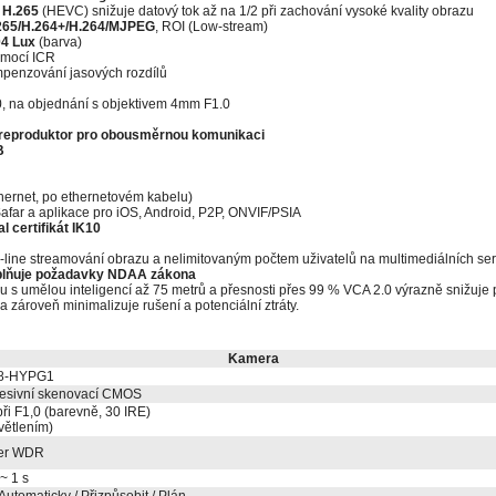
e
H.265
(HEVC) snižuje datový tok až na 1/2 při zachování vysoké kvality obrazu
265/H.264+/H.264/MJPEG
, ROI (Low-stream)
04 Lux
(barva)
omocí ICR
penzování jasových rozdílů
0, na objednání s objektivem 4mm F1.0
 reproduktor pro obousměrnou komunikaci
B
ernet, po ethernetovém kabelu)
afar a aplikace pro iOS, Android, P2P, ONVIF/PSIA
l certifikát IK10
line streamování obrazu a nelimitovaným počtem uživatelů na multimediálních ser
plňuje požadavky NDAA zákona
 s umělou inteligencí až 75 metrů a přesnosti přes 99 % VCA 2.0 výrazně snižuje p
a zároveň minimalizuje rušení a potenciální ztráty.
Kamera
8-HYPG1
resivní skenovací CMOS
při F1,0 (barevně, 30 IRE)
větlením)
er WDR
~ 1 s