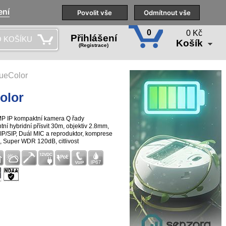
ení
Naše pobočky
Technická podpora
Povolit vše
Školení
Odmítnout vše
CS
0
0 Kč
Přihlášení
 KOŠÍKU
Košík
(Registrace)
ueColor
olor
MP IP kompaktní kamera Q řady
tní hybridní přísvit 30m, objektiv 2.8mm,
IP/SIP, Duál MIC a reproduktor, komprese
 Super WDR 120dB, citlivost
eně, PoE, časosběrná funkce, podpora
tivandal certifikát IK10, 3-osý stěnový