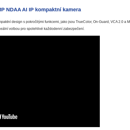
P NDAA AI IP kompaktní kamera
aktní design s pokročilými funkcemi, jako jsou TrueColor, On-Guard, VCA 2.0 a M
eální volbou pro spolehlivé každodenní zabezpečení.