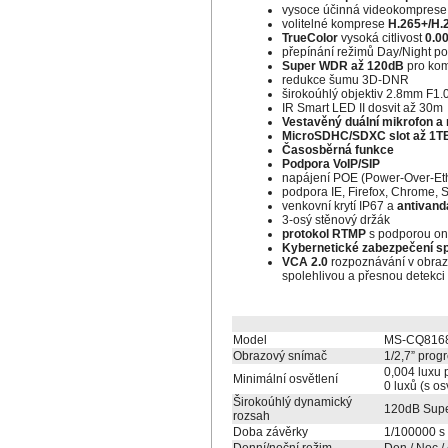
vysoce účinná videokompres
volitelné komprese
H.265+/H.
TrueColor
vysoká citlivost
0.0
přepínání režimů Day/Night p
Super WDR až 120dB
pro kom
redukce šumu 3D-DNR
širokoúhlý objektiv 2.8mm F1.
IR Smart LED II dosvit až 30m
Vestavěný duální mikrofon a
MicroSDHC/SDXC slot až 1T
Časosběrná funkce
Podpora VoIP/SIP
napájení POE (Power-Over-Eth
podpora IE, Firefox, Chrome, S
venkovní krytí IP67 a
antivanda
3-osý stěnový držák
protokol RTMP
s podporou on-
Kybernetické zabezpečení s
VCA 2.0
rozpoznávání v obrazu
spolehlivou a přesnou detekci 
Model
MS-CQ816
Obrazový snímač
1/2,7” prog
0,004 luxu 
Minimální osvětlení
0 luxů (s os
Širokoúhlý dynamický
120dB Sup
rozsah
Doba závěrky
1/100000 s 