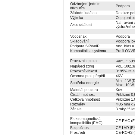
Odzbrojení jedním
Podpora
kliknutím
Základní událost
Detekce poh
Výjimka
Odpojení od 
Nahrávání p
Akce události
výstražné sv
Vodoznak
Podpora
Skladování
Podpora lok
Podpora SIP/VoIP
Ano, hlas a
Kompatibilita systému
Profil ONV
Provozní teplota
-40℃ ~ 60
Napájecí zdroj
PoE (802.3
Provozní vlhkost
0~95% relat
Ochrana proti přepětí
4KV
Min.: 4 W (
Spotřeba energie
Max.: 10 W 
Materiál pouzdra
Kov
Čistá hmotnost
Přibližně 0,
Celková hmotnost
Přibližně 1,
Rozměry
Φ85 mm x 
Záruka
3 roky / 5 le
Elektromagnetická
CE-EMC (EN
kompatibilita (EMC)
Bezpečnost
CE-LVD (EN
Prostředí
CE-ROHS (s