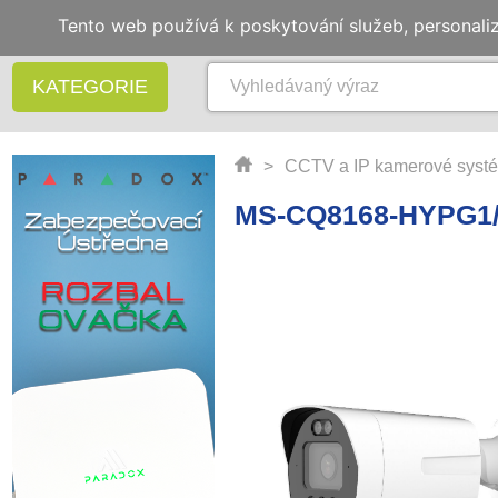
Tento web používá k poskytování služeb, personali
KATEGORIE
>
CCTV a IP kamerové syst
MS-CQ8168-HYPG1/2