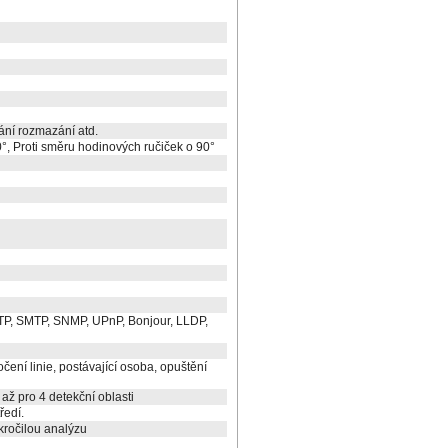
ní rozmazání atd.
°, Proti směru hodinových ručiček o 90°
P, SMTP, SNMP, UPnP, Bonjour, LLDP,
čení linie, postávající osoba, opuštění
 až pro 4 detekční oblasti
ředí.
okročilou analýzu