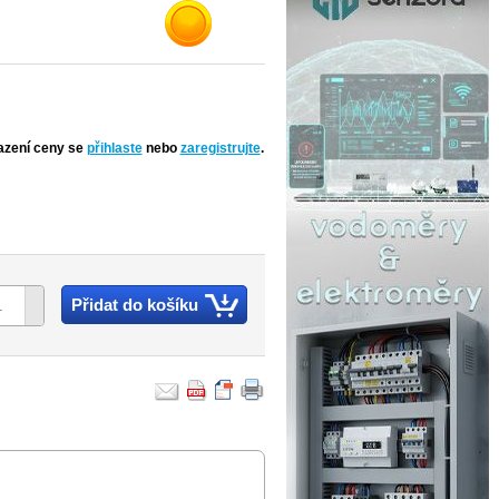
azení ceny se
přihlaste
nebo
zaregistrujte
.
Přidat do košíku