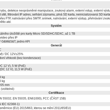
ybu, detekce neoprávněné manipulace, zvukový alarm, externí vstup, externí výstu
sítě, filtrování IP adres, selhání záznamu, plná SD karta, neinicializovaná SD karta
řes FTP, nahrávání přes SMTP, snímek, nahrávání, externí výstup, přehrávání zvuk
ětlo atd.
Systém
álního úložiště pro karty Micro SD/SDHC/SDXC, až 1 TB
 video přes IP
IF G&M&S&T, jedno API
Generál
℃
af) / DC 12V±25%
ivní vlhkosti (bez kondenzace)
DC 12 V), 5 W (PoE)
(DC 12 V), 11,5 W (PoE)
9 kg
0 kg
205 mm
t (volitelné)
Certifikace
 55032, EN 55035, EN61000), FCC (ČÁST 15B)
 IEC 62368-1)
měrnice (EU) 2015/863, kterou se mění 2011/65/EU)