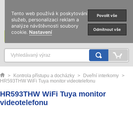
0
Tento web používá k poskytování
Povolit vše
služeb, personalizaci reklam a
analýze návštěvnosti soubory
Odmítnout vše
cookie.
Nastavení
KATEGORIE
>
Kontrola přístupu a docházky
>
Dveřní interkomy
>
HR593THW WiFi Tuya monitor videotelefonu
HR593THW WiFi Tuya monitor
videotelefonu