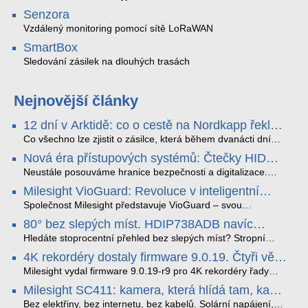
Senzora
Vzdálený monitoring pomocí sítě LoRaWAN
SmartBox
Sledování zásilek na dlouhých trasách
Nejnovější články
12 dní v Arktidě: co o cestě na Nordkapp řekla
data ze SMARTBOX 2 MAX
Co všechno lze zjistit o zásilce, která během dvanácti dní
projede Arktidou? SMARTBOX 2 MAX jsme vzali na trasu z
Nová éra přístupových systémů: Čtečky HID
Tromsø přes Lofoty, Kirunu a finské Laponsko až na
Signo
Nordkapp. Bez jediného dobití, v mrazu až −13 °C a mimo
Neustále posouváme hranice bezpečnosti a digitalizace.
stabilní mobilní signál zaznamenával polohu, teplotu, světlo,
Rádi bychom Vám proto představili naši nejnovější nabídku
Milesight VioGuard: Revoluce v inteligentní
otřesy i náklon. Výsledkem není jen čára na mapě, ale
v oblasti kontroly přístupu – moderní a vysoce univerzální
detekci dopravních přestupků
podrobný datový příběh celé cesty.
čtečky HID Signo.
Společnost Milesight představuje VioGuard – svou
nejnovější proprietární technologii pro pokročilou detekci
80° bez slepých míst. HDIP738ADB navíc
dopravních přestupků. Tento systém, poháněný
streamuje na YouTube – bez PC.
sofistikovanými algoritmy umělé inteligence (AI), je navržen
Hledáte stoprocentní přehled bez slepých míst? Stropní
tak, aby poskytoval komplexní nástroje pro vymáhání
panoramatická kamera HDIP738ADB skládá obraz ze dvou
4K rekordéry dostaly firmware 9.0.19. Čtyři věci,
dopravních předpisů, zvyšoval bezpečnost na silnicích a
4MP senzorů SONY do jednoho čistého 180° záběru bez
které musíte vědět.
optimalizoval plynulost dopravy v moderních městech.
zkreslení. K tomu přidává AI detekci osob a vozidel,
Milesight vydal firmware 9.0.19-r9 pro 4K rekordéry řady
obousměrný zvuk a unikátní možnost přímého vysílání na
H.265. Pokud tyhle systémy instalujete, jsou tu čtyři věci,
Milesight SC411: kamera, která hlídá tam, kam
YouTube – bez běžícího počítače.
které vám zjednoduší práci – a jedna z nich vám ušetří
kabel nedosáhne
spoustu zbytečných výjezdů k zákazníkům.
Bez elektřiny, bez internetu, bez kabelů. Solární napájení,