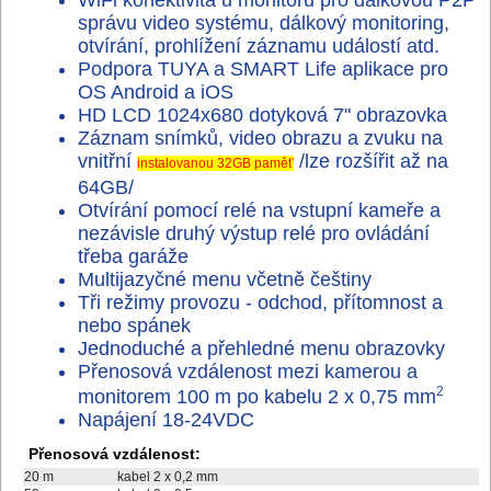
správu video systému, dálkový monitoring,
otvírání, prohlížení záznamu událostí atd.
Podpora TUYA a SMART Life aplikace pro
OS Android a iOS
HD LCD 1024x680 dotyková 7" obrazovka
Záznam snímků, video obrazu a zvuku na
vnitřní
/lze rozšířit až na
instalovanou 32GB paměť
64GB/
Otvírání pomocí relé na vstupní kameře a
nezávisle druhý výstup relé pro ovládání
třeba garáže
Multijazyčné menu včetně češtiny
Tři režimy provozu - odchod, přítomnost a
nebo spánek
Jednoduché a přehledné menu obrazovky
Přenosová vzdálenost mezi kamerou a
2
monitorem 100 m po kabelu 2 x 0,75 mm
Napájení 18-24VDC
Přenosová vzdálenost:
20 m
kabel 2 x 0,2 mm