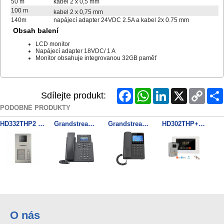
50 m
kabel 2 x 0,5 mm
100 m
kabel 2 x 0,75 mm
140m
napájecí adapter 24VDC 2.5A a kabel 2x 0.75 mm
Obsah balení
LCD monitor
Napájecí adapter 18VDC/ 1 A
Monitor obsahuje integrovanou 32GB paměť
Facebook
WhatsApp
LinkedIn
X
Copy
Sdílejte produkt:
Link
PODOBNÉ PRODUKTY
HD332THP2 2 drat vstupni inrerkom 2 tlačítka
Grandstream GRP2601W SIP telefon
Grandstream GHP631W SIP WiFi hotelový telefon s displejem černý
HD302THP+HR593THW WiFi Tuya 2 drat sada videotelefonu
SYSAVC3F Interkom WiFi Tuya Finger/Key/EM Reader WG
HD332THP4 2 drat vstupni inrerkom 4 tlačítka
Grandstream GHP630W SIP WiFi hotelový telefon s displejem bílý
SYSAVC3 Interkom WiFi Tuya Key/EM Reader WG
O nás