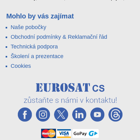
4G LTE a trojitá detekce PIR × AOV × AI hlídají staveniště,
pole i odlehlé objekty – a alarm s důkazem pošlou rovnou na
váš telefon. Podívejte se na video.
Mohlo by vás zajímat
Naše pobočky
Obchodní podmínky & Reklamační řád
Technická podpora
Školení a prezentace
Cookies