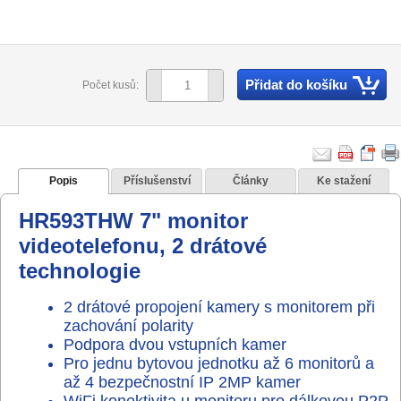
Přidat do košíku
Počet kusů:
Popis
Příslušenství
Články
Ke stažení
HR593THW 7" monitor
videotelefonu, 2 drátové
technologie
2 drátové propojení kamery s monitorem při
zachování polarity
Podpora dvou vstupních kamer
Pro jednu bytovou jednotku až 6 monitorů a
až 4 bezpečnostní IP 2MP kamer
WiFi konektivita u monitoru pro dálkovou P2P