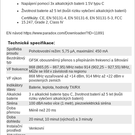
Napájení pomocí 3x alkalických baterii 1.5V typu C
Životnost baterie až 5 let (kvůli riziku vytečení alkalických baterií)
Certifikáty: CE, EN 50131-4, EN 50131-6, EN 50131-5-3, FCC
15.247, Grade 2, Class IV
EN návod
https://www.paradox.com/Downloader/?ID=11891
Technické specifikace:
Spotřeba
Pohotovostní režim: 5,75 μA, maximální: 450 mA
proudu
Bezdrátový
GFSK obousměrný přenos s přepínáním frekvencí a šifrování
typ
868 (865,05 – 867,95) MHz nebo 914 (902,25 – 927,55) MHz,
VF frekvence
Může se lišit v závislosti na regionu
868 MHz vyzařované až +14 dBm, 914 MHz až +22 dBm v
VF výkon
povolených zemích
Indikátory
Baterie, teplota, hodnoty TX/RX
stavu
Alkalické
3 x alkalické baterie typu C, životnost baterií až 5 let (kvůli
baterie
riziku vytečení alkalických baterií)
Siréna
100 dBA nebo více (1 metr), piezoelektrická siréna
Doba
Méně než 20 ms
přenosu
Doba
20 minut, 10 minut (výchozí) a 3 minuty
dohledu
Instalační
Venkovní
prostředí