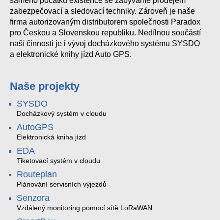
samého počátku existence se zabýváme prodejem
zabezpečovací a sledovací techniky. Zároveň je naše
firma autorizovaným distributorem společnosti Paradox
pro Českou a Slovenskou republiku. Nedílnou součástí
naší činnosti je i vývoj docházkového systému SYSDO
a elektronické knihy jízd Auto GPS.
Naše projekty
SYSDO
Docházkový systém v cloudu
AutoGPS
Elektronická kniha jízd
EDA
Tiketovací systém v cloudu
Routeplan
Plánování servisních výjezdů
Senzora
Vzdálený monitoring pomocí sítě LoRaWAN