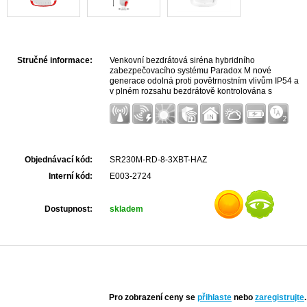
Stručné informace:
Venkovní bezdrátová siréna hybridního
zabezpečovacího systému Paradox M nové
generace odolná proti povětrnostním vlivům IP54 a
v plném rozsahu bezdrátově kontrolována s
vestavěnou světelnou signalizací a bezdrátovým
vysílačem.
Objednávací kód:
SR230M-RD-8-3XBT-HAZ
Interní kód:
E003-2724
Dostupnost:
skladem
Pro zobrazení ceny se
přihlaste
nebo
zaregistrujte
.