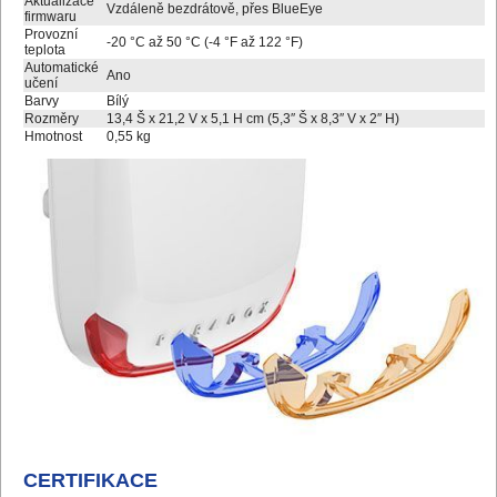
Aktualizace
Vzdáleně bezdrátově, přes BlueEye
firmwaru
Provozní
-20 °C až 50 °C (-4 °F až 122 °F)
teplota
Automatické
Ano
učení
Barvy
Bílý
Rozměry
13,4 Š x 21,2 V x 5,1 H cm (5,3″ Š x 8,3″ V x 2″ H)
Hmotnost
0,55 kg
CERTIFIKACE