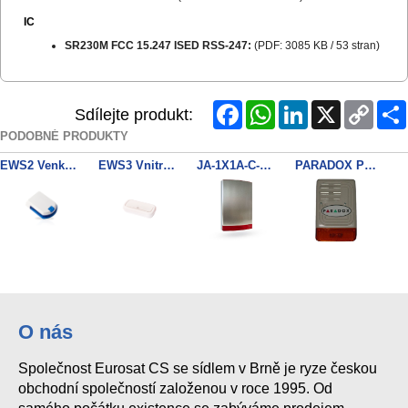
IC
SR230M FCC 15.247 ISED RSS-247:
(PDF: 3085 KB / 53 stran)
Facebook
WhatsApp
LinkedIn
X
Copy
Sdílejte produkt:
Link
PODOBNÉ PRODUKTY
EWS2 Venkovní bezdratova siren
EWS3 Vnitrni bezdratova sirena
JA-1X1A-C-ST Nerez kryt sireny
PARADOX PS128
OS-365A
O nás
Společnost Eurosat CS se sídlem v Brně je ryze českou
obchodní společností založenou v roce 1995. Od