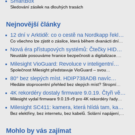
SmartBox
Sledování zásilek na dlouhých trasách
Nejnovější články
12 dní v Arktidě: co o cestě na Nordkapp řekla
data ze SMARTBOX 2 MAX
Co všechno lze zjistit o zásilce, která během dvanácti dní
projede Arktidou? SMARTBOX 2 MAX jsme vzali na trasu z
Nová éra přístupových systémů: Čtečky HID
Tromsø přes Lofoty, Kirunu a finské Laponsko až na
Signo
Nordkapp. Bez jediného dobití, v mrazu až −13 °C a mimo
Neustále posouváme hranice bezpečnosti a digitalizace.
stabilní mobilní signál zaznamenával polohu, teplotu, světlo,
Rádi bychom Vám proto představili naši nejnovější nabídku
Milesight VioGuard: Revoluce v inteligentní
otřesy i náklon. Výsledkem není jen čára na mapě, ale
v oblasti kontroly přístupu – moderní a vysoce univerzální
detekci dopravních přestupků
podrobný datový příběh celé cesty.
čtečky HID Signo.
Společnost Milesight představuje VioGuard – svou
nejnovější proprietární technologii pro pokročilou detekci
80° bez slepých míst. HDIP738ADB navíc
dopravních přestupků. Tento systém, poháněný
streamuje na YouTube – bez PC.
sofistikovanými algoritmy umělé inteligence (AI), je navržen
Hledáte stoprocentní přehled bez slepých míst? Stropní
tak, aby poskytoval komplexní nástroje pro vymáhání
panoramatická kamera HDIP738ADB skládá obraz ze dvou
4K rekordéry dostaly firmware 9.0.19. Čtyři věci,
dopravních předpisů, zvyšoval bezpečnost na silnicích a
4MP senzorů SONY do jednoho čistého 180° záběru bez
které musíte vědět.
optimalizoval plynulost dopravy v moderních městech.
zkreslení. K tomu přidává AI detekci osob a vozidel,
Milesight vydal firmware 9.0.19-r9 pro 4K rekordéry řady
obousměrný zvuk a unikátní možnost přímého vysílání na
H.265. Pokud tyhle systémy instalujete, jsou tu čtyři věci,
Milesight SC411: kamera, která hlídá tam, kam
YouTube – bez běžícího počítače.
které vám zjednoduší práci – a jedna z nich vám ušetří
kabel nedosáhne
spoustu zbytečných výjezdů k zákazníkům.
Bez elektřiny, bez internetu, bez kabelů. Solární napájení,
4G LTE a trojitá detekce PIR × AOV × AI hlídají staveniště,
pole i odlehlé objekty – a alarm s důkazem pošlou rovnou na
váš telefon. Podívejte se na video.
Mohlo by vás zajímat