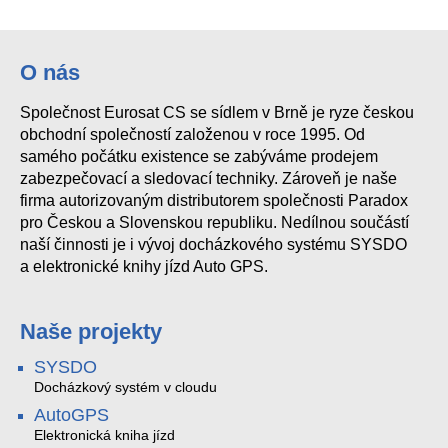
Ajax StreetSiren ASP black (38179)
Ajax StreetSiren Fibra ASP white (44412)
Ajax HomeSiren (8EU) ASP black
Ajax HomeSiren (8EU) ASP white (38111)
O nás
Společnost Eurosat CS se sídlem v Brně je ryze českou
HDSR200 WiFi TUYA siréna s blikačem
Ajax StreetSiren ASP white (38178)
obchodní společností založenou v roce 1995. Od
samého počátku existence se zabýváme prodejem
zabezpečovací a sledovací techniky. Zároveň je naše
firma autorizovaným distributorem společnosti Paradox
pro Českou a Slovenskou republiku. Nedílnou součástí
naší činnosti je i vývoj docházkového systému SYSDO
a elektronické knihy jízd Auto GPS.
Naše projekty
SYSDO
Docházkový systém v cloudu
AutoGPS
Elektronická kniha jízd