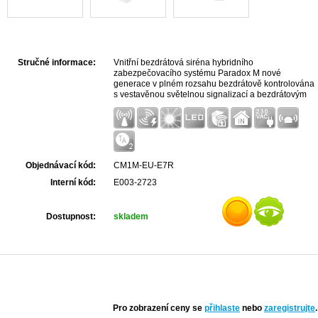
Stručné informace:
Vnitřní bezdrátová siréna hybridního
zabezpečovacího systému Paradox M nové
generace v plném rozsahu bezdrátově kontrolována
s vestavěnou světelnou signalizací a bezdrátovým
vysílačem. Zapojení do zásuvky 110-260VAC
Objednávací kód:
CM1M-EU-E7R
Interní kód:
E003-2723
Dostupnost:
skladem
Pro zobrazení ceny se
přihlaste
nebo
zaregistrujte
.