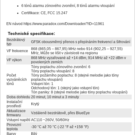
6 tónů alarmu zónového zvonění, 8 tónů alarmu vloupání
Certifikace: CE, FCC 15.247
EN návod
https://www.paradox.com/Downloader/?ID=11961
Technické specifikace:
Bezdrátový
GFSK obousměrný přenos s přepínáním frekvencí a šifrování
typ
868 (865,05 – 867,95) MHz nebo 914 (902,25 – 927,55)
VF frekvence
MHz, Může se lišit v závislosti na regionu
868 MHz vyzařované až +14 dBm, 914 MHz až +22 dBm v
VF výkon
povolených zemích
Tóny poplachu zónového zvonění: 6
Tóny poplachu vloupání: 8
Počet
Tóny požárního poplachu: 8 (stejné melodie jako tóny
vyzváněcích
poplachu vloupání)
tónů
Vstupní tón: 1
Odchodový tón: 1 (stejný jako vstupní tón)
Tón paniky: 8 (stejné melodie jako tóny poplachu vloupání)
Doba dohledu
20 minut, 10 minut a 3 minuty
Instalační
Krytý
prostředí
Aktualizace
Vzdáleně bezdrátově, přes BlueEye
firmwaru
Vstupní napětí
AC110 ~260V, 50/60Hz
Provozní
-30 °C až 70 °C (-22 °F až +158 °F)
teplota
Barvy
Bílý