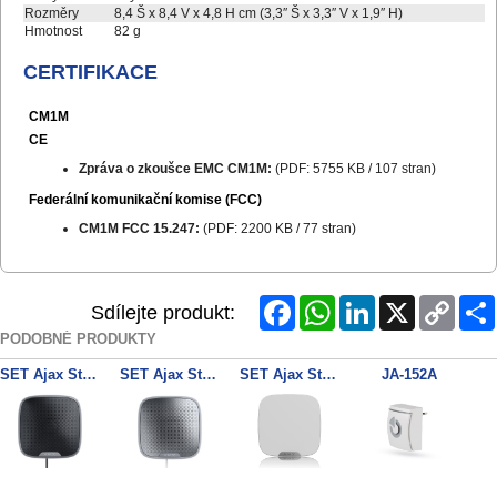
Rozměry
8,4 Š x 8,4 V x 4,8 H cm (3,3″ Š x 3,3″ V x 1,9″ H)
Hmotnost
82 g
CERTIFIKACE
CM1M
CE
Zpráva o zkoušce EMC CM1M:
(PDF: 5755 KB / 107 stran)
Federální komunikační komise (FCC)
CM1M FCC 15.247:
(PDF: 2200 KB / 77 stran)
Facebook
WhatsApp
LinkedIn
X
Copy
Sdílejte produkt:
Link
PODOBNÉ PRODUKTY
SET Ajax StreetSiren DoubleDeck Fibra ASP + Brandplate black
SET Ajax StreetSiren DoubleDeck Fibra ASP + Brandplate white
SET Ajax StreetSiren DoubleDeck_white (20337) + Ajax Brandplate_white (20380)
JA-152A