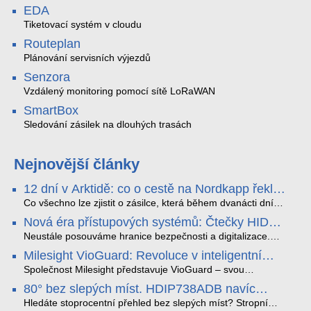
EDA
Tiketovací systém v cloudu
Routeplan
Plánování servisních výjezdů
Senzora
Vzdálený monitoring pomocí sítě LoRaWAN
SmartBox
Sledování zásilek na dlouhých trasách
Nejnovější články
12 dní v Arktidě: co o cestě na Nordkapp řekla
data ze SMARTBOX 2 MAX
Co všechno lze zjistit o zásilce, která během dvanácti dní
projede Arktidou? SMARTBOX 2 MAX jsme vzali na trasu z
Nová éra přístupových systémů: Čtečky HID
Tromsø přes Lofoty, Kirunu a finské Laponsko až na
Signo
Nordkapp. Bez jediného dobití, v mrazu až −13 °C a mimo
Neustále posouváme hranice bezpečnosti a digitalizace.
stabilní mobilní signál zaznamenával polohu, teplotu, světlo,
Rádi bychom Vám proto představili naši nejnovější nabídku
Milesight VioGuard: Revoluce v inteligentní
otřesy i náklon. Výsledkem není jen čára na mapě, ale
v oblasti kontroly přístupu – moderní a vysoce univerzální
detekci dopravních přestupků
podrobný datový příběh celé cesty.
čtečky HID Signo.
Společnost Milesight představuje VioGuard – svou
nejnovější proprietární technologii pro pokročilou detekci
80° bez slepých míst. HDIP738ADB navíc
dopravních přestupků. Tento systém, poháněný
streamuje na YouTube – bez PC.
sofistikovanými algoritmy umělé inteligence (AI), je navržen
Hledáte stoprocentní přehled bez slepých míst? Stropní