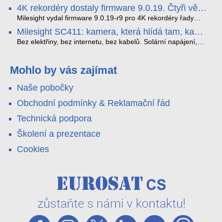
tak, aby poskytoval komplexní nástroje pro vymáhání
panoramatická kamera HDIP738ADB skládá obraz ze dvou
4K rekordéry dostaly firmware 9.0.19. Čtyři věci,
dopravních předpisů, zvyšoval bezpečnost na silnicích a
4MP senzorů SONY do jednoho čistého 180° záběru bez
které musíte vědět.
optimalizoval plynulost dopravy v moderních městech.
zkreslení. K tomu přidává AI detekci osob a vozidel,
Milesight vydal firmware 9.0.19-r9 pro 4K rekordéry řady
obousměrný zvuk a unikátní možnost přímého vysílání na
H.265. Pokud tyhle systémy instalujete, jsou tu čtyři věci,
Milesight SC411: kamera, která hlídá tam, kam
YouTube – bez běžícího počítače.
které vám zjednoduší práci – a jedna z nich vám ušetří
kabel nedosáhne
spoustu zbytečných výjezdů k zákazníkům.
Bez elektřiny, bez internetu, bez kabelů. Solární napájení,
4G LTE a trojitá detekce PIR × AOV × AI hlídají staveniště,
pole i odlehlé objekty – a alarm s důkazem pošlou rovnou na
váš telefon. Podívejte se na video.
Mohlo by vás zajímat
Naše pobočky
Obchodní podmínky & Reklamační řád
Technická podpora
Školení a prezentace
Cookies