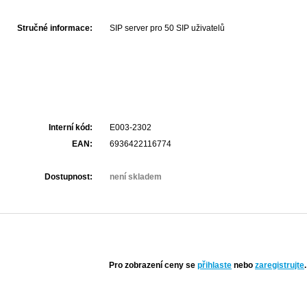
Stručné informace:
SIP server pro 50 SIP uživatelů
Interní kód:
E003-2302
EAN:
6936422116774
Dostupnost:
není skladem
Pro zobrazení ceny se
přihlaste
nebo
zaregistrujte
.