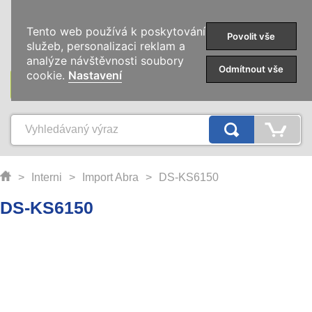
0
Tento web používá k poskytování
Povolit vše
služeb, personalizaci reklam a
analýze návštěvnosti soubory
Odmítnout vše
cookie.
Nastavení
KATEGORIE
>
Interni
>
Import Abra
>
DS-KS6150
DS-KS6150