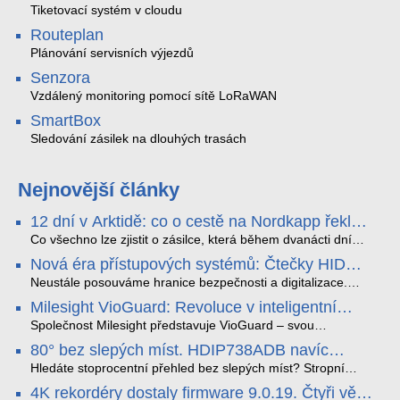
Tiketovací systém v cloudu
Routeplan
Plánování servisních výjezdů
Senzora
Vzdálený monitoring pomocí sítě LoRaWAN
SmartBox
Sledování zásilek na dlouhých trasách
Nejnovější články
12 dní v Arktidě: co o cestě na Nordkapp řekla
data ze SMARTBOX 2 MAX
Co všechno lze zjistit o zásilce, která během dvanácti dní
projede Arktidou? SMARTBOX 2 MAX jsme vzali na trasu z
Nová éra přístupových systémů: Čtečky HID
Tromsø přes Lofoty, Kirunu a finské Laponsko až na
Signo
Nordkapp. Bez jediného dobití, v mrazu až −13 °C a mimo
Neustále posouváme hranice bezpečnosti a digitalizace.
stabilní mobilní signál zaznamenával polohu, teplotu, světlo,
Rádi bychom Vám proto představili naši nejnovější nabídku
Milesight VioGuard: Revoluce v inteligentní
otřesy i náklon. Výsledkem není jen čára na mapě, ale
v oblasti kontroly přístupu – moderní a vysoce univerzální
detekci dopravních přestupků
podrobný datový příběh celé cesty.
čtečky HID Signo.
Společnost Milesight představuje VioGuard – svou
nejnovější proprietární technologii pro pokročilou detekci
80° bez slepých míst. HDIP738ADB navíc
dopravních přestupků. Tento systém, poháněný
streamuje na YouTube – bez PC.
sofistikovanými algoritmy umělé inteligence (AI), je navržen
Hledáte stoprocentní přehled bez slepých míst? Stropní
tak, aby poskytoval komplexní nástroje pro vymáhání
panoramatická kamera HDIP738ADB skládá obraz ze dvou
4K rekordéry dostaly firmware 9.0.19. Čtyři věci,
dopravních předpisů, zvyšoval bezpečnost na silnicích a
4MP senzorů SONY do jednoho čistého 180° záběru bez