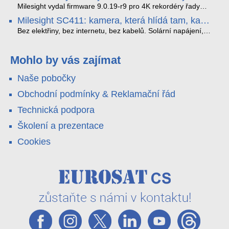
které musíte vědět.
optimalizoval plynulost dopravy v moderních městech.
zkreslení. K tomu přidává AI detekci osob a vozidel,
Milesight vydal firmware 9.0.19-r9 pro 4K rekordéry řady
obousměrný zvuk a unikátní možnost přímého vysílání na
H.265. Pokud tyhle systémy instalujete, jsou tu čtyři věci,
Milesight SC411: kamera, která hlídá tam, kam
YouTube – bez běžícího počítače.
které vám zjednoduší práci – a jedna z nich vám ušetří
kabel nedosáhne
spoustu zbytečných výjezdů k zákazníkům.
Bez elektřiny, bez internetu, bez kabelů. Solární napájení,
4G LTE a trojitá detekce PIR × AOV × AI hlídají staveniště,
pole i odlehlé objekty – a alarm s důkazem pošlou rovnou na
váš telefon. Podívejte se na video.
Mohlo by vás zajímat
Naše pobočky
Obchodní podmínky & Reklamační řád
Technická podpora
Školení a prezentace
Cookies