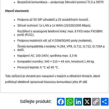
Bezpečná komunikace – podporuje šifrování pomocí TLS a SRTP.
Hlavní vlastnosti:
Podpora až 50 SIP uživatelů a 25 souběžných hovorů.
Síťové rozhraní: 1x LAN a 1x WAN (10/100/1000 Mbps).
Rozšíření o analogové telefonní linky: max. 8 FXS nebo FXO/BRI
portů (RJ11).
Podpora mobilních sítí: až 4 GSM/3G/4G porty (volitelné).
Široká kompatibilita s kodeky: H.264, VP8, G.711, G.722, G.729A a
další.
Napájení: AC 100-240V, spotřeba max. 3,3 W.
Kompaktní rozměry: 340 × 210 × 44 mm, hmotnost 1,48 kg.
Provozní teplota: 0 °C až 40 °C.
Toto zařízení je vhodné pro nasazení v malých a středních firmách, které
potřebují efektivně spravovat hlasovou komunikaci přes IP sítě.
Facebook
WhatsApp
LinkedIn
X
Copy
Sdílejte produkt:
Link