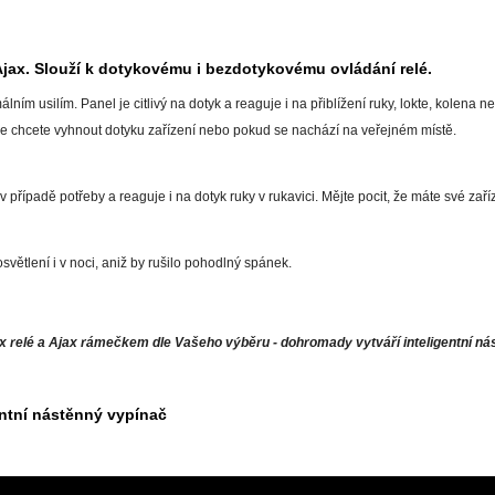
Ajax. Slouží k dotykovému i bezdotykovému ovládání relé.
álním usilím. Panel je citlivý na dotyk a reaguje i na přiblížení ruky, lokte, kolena
se chcete vyhnout dotyku zařízení nebo pokud se nachází na veřejném místě.
řípadě potřeby a reaguje i na dotyk ruky v rukavici. Mějte pocit, že máte své zaříz
větlení i v noci, aniž by rušilo pohodlný spánek.
x relé a Ajax rámečkem dle Vašeho výběru - dohromady vytváří inteligentní ná
entní nástěnný vypínač