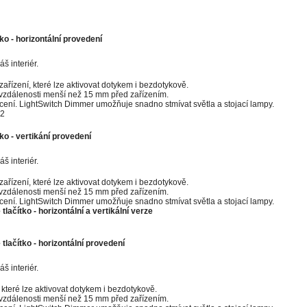
tko
- horizontální provedení
 interiér.
zařízení, které lze aktivovat dotykem i bezdotykově.
 vzdálenosti menší než 15 mm před zařízením.
ení. LightSwitch Dimmer umožňuje snadno stmívat světla a stojací lampy.
tko
-
vertikání provedení
 interiér.
zařízení, které lze aktivovat dotykem i bezdotykově.
 vzdálenosti menší než 15 mm před zařízením.
ení. LightSwitch Dimmer umožňuje snadno stmívat světla a stojací lampy.
ačítko - horizontální a vertikální verze
tlačítko
- horizontální provedení
 interiér.
, které lze aktivovat dotykem i bezdotykově.
 vzdálenosti menší než 15 mm před zařízením.