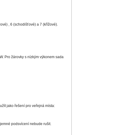
vé) , 6 (schodišťové) a 7 (křížové).
0 W. Pro žárovky s nízkým výkonem sada
užít jako řešení pro veřejná místa:
o jemné podsvícení nebude rušit.