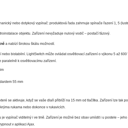
anický nebo dotykový vypínač: produktová řada zahrnuje spínače řazení 1, 5 (lustro
troinstalace objektu. Zařízení nevyžaduje nulový vodič – postačí fázový.
tně
a nabízí širokou škálu možností.
í nebo bistabilní. LightSwitch může ovládat osvětlovací zařízení o výkonu 5 až 60
e paralelně k osvětlovacímu zařízení.
žim
andardem 55 mm
teré se aktivuje, když se vaše dlaň přiblíží na 15 mm od tlačítka. Zařízení lze tak po
okrýma rukama nebo dokonce v rukavicích.
je vypínač viditelný i ve tmě. Zařízení je možné bez obav umístit i u postele – jeh
ypnout v aplikaci Ajax.