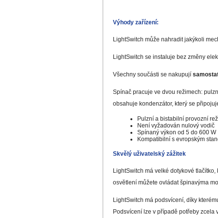
Výhody zařízení:
LightSwitch může nahradit jakýkoli mech
LightSwitch se instaluje bez změny elek
Všechny součásti se nakupují
samosta
Spínač pracuje ve dvou režimech: pulzn
obsahuje kondenzátor, který se připojuj
Pulzní a bistabilní provozní re
Není vyžadován nulový vodič
Spínaný výkon od 5 do 600 W
Kompatibilní s evropským st
Skvělý uživatelský zážitek
LightSwitch má velké dotykové tlačítko, k
osvětlení můžete ovládat špinavýma m
LightSwitch má podsvícení, díky kterému 
Podsvícení lze v případě potřeby zcela v