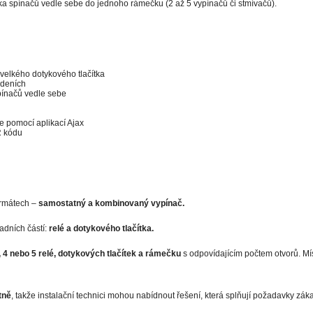
ika spínačů vedle sebe do jednoho rámečku (2 až 5 vypínačů či stmívačů).
velkého dotykového tlačítka
edeních
pínačů vedle sebe
e pomocí aplikací Ajax
R kódu
ormátech –
samostatný a kombinovaný vypínač.
adních částí:
relé a dotykového tlačítka.
, 4 nebo 5 relé, dotykových tlačítek a rámečku
s odpovídajícím počtem otvorů. Míst
tně
, takže instalační technici mohou nabídnout řešení, která splňují požadavky záka