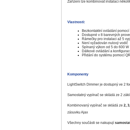
Zařízení lze kombinovat instalací někol
Vlastnosti:
Bezkontaktní ovládání pomocí 
Dostupné v 8 barevných prov
Rámečky pro instalaci až 5 vy
Není vyžadován nulový vodič
Spínaný výkon od 5 do 600 W
Dálkové ovládání a konfigurac
Přidání do systému pomocí Q
Komponenty
LightSwitch Dimmer je dostupný ve 2 f
Samostatný vypínač se skládá ze 2 zákl
Kombinovaný vypínač se skládá ze
2, 3
zásuvku Ajax
Všechny součásti se nakupují
samosta