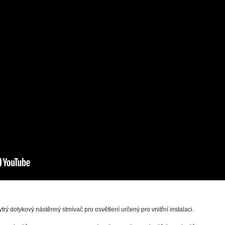
rý dotykový nástěnný stmívač pro osvětlení určený pro vnitřní instalaci.