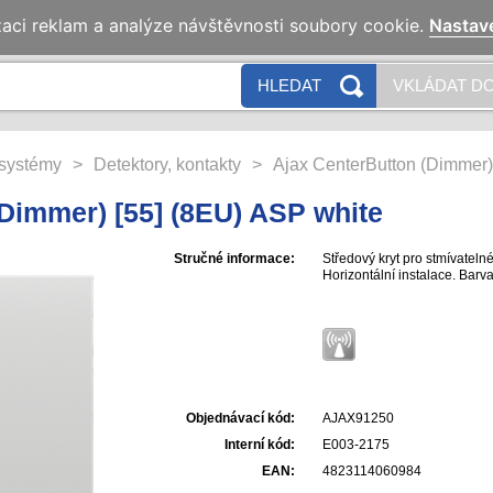
zaci reklam a analýze návštěvnosti soubory cookie.
Nastav
HLEDAT
VKLÁDAT DO
systémy
>
Detektory, kontakty
>
Ajax CenterButton (Dimmer)
Dimmer) [55] (8EU) ASP white
Stručné informace:
Středový kryt pro stmívatelné
Horizontální instalace. Barva
Objednávací kód:
AJAX91250
Interní kód:
E003-2175
EAN:
4823114060984