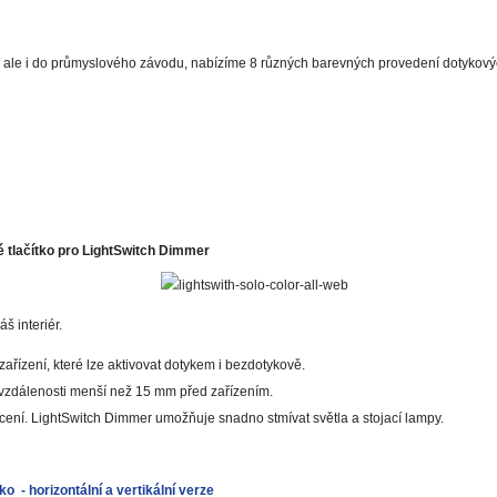
, ale i do průmyslového závodu, nabízíme 8 různých barevných provedení dotykových
 tlačítko pro LightSwitch Dimmer
 interiér.
zařízení, které lze aktivovat dotykem i bezdotykově.
 vzdálenosti menší než 15 mm před zařízením.
ení. LightSwitch Dimmer umožňuje snadno stmívat světla a stojací lampy.
o - horizontální a vertikální verze