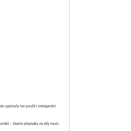
o vypínače lze použít i inteligentní
zníků – žádné přeplatky za díly navíc.