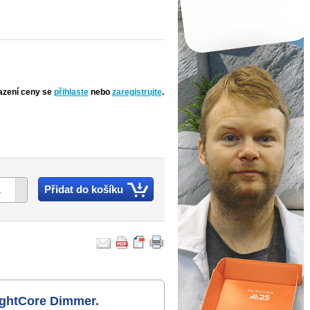
azení ceny se
přihlaste
nebo
zaregistrujte
.
Přidat do košíku
LightCore Dimmer.