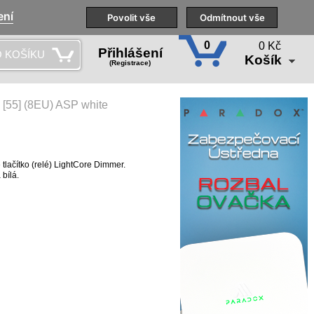
ení
Naše pobočky
Technická podpora
Povolit vše
Školení
Odmítnout vše
CS
0
0 Kč
Přihlášení
 KOŠÍKU
Košík
(Registrace)
 [55] (8EU) ASP white
 tlačítko (relé) LightCore Dimmer.
 bílá.