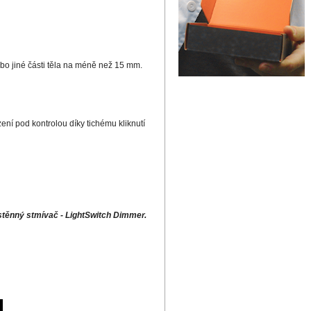
 nebo jiné části těla na méně než 15 mm.
ení pod kontrolou díky tichému kliknutí
stěnný stmívač - LightSwitch Dimmer.