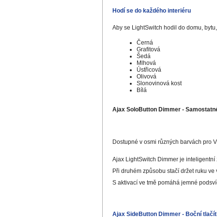
Hodí se do každého interiéru
Aby se LightSwitch hodil do domu, bytu
Černá
Grafitová
Šedá
Mlhová
Ústřicová
Olivová
Slonovinová kost
Bílá
Ajax SoloButton Dimmer - Samostatné
Dostupné v osmi různých barvách pro Váš
Ajax LightSwitch Dimmer je inteligentní 
Při druhém způsobu stačí držet ruku ve
S aktivací ve tmě pomáhá jemné podsvíc
Ajax SideButton Dimmer - Boční tlačítk