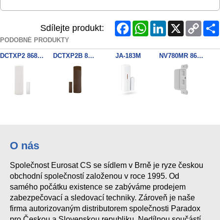
Facebook
WhatsApp
LinkedIn
X
Copy
Sdílejte produkt:
Link
PODOBNÉ PRODUKTY
DCTXP2 868MHz 2zon. kontakt
DCTXP2B 868MHz Brown
JA-183M
NV780MR 868MHZ Dual Side outdo
JA-150M
O nás
Společnost Eurosat CS se sídlem v Brně je ryze českou
obchodní společností založenou v roce 1995. Od
samého počátku existence se zabýváme prodejem
zabezpečovací a sledovací techniky. Zároveň je naše
firma autorizovaným distributorem společnosti Paradox
pro Českou a Slovenskou republiku. Nedílnou součástí