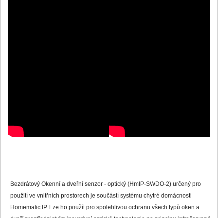
Bezdrátový Okenní a dveřní senzor - optický (HmIP-SWDO-2) určený pro
použití ve vnitřních prostorech je součástí systému chytré domácnosti
Homematic IP. Lze ho použít pro spolehlivou ochranu všech typů oken a