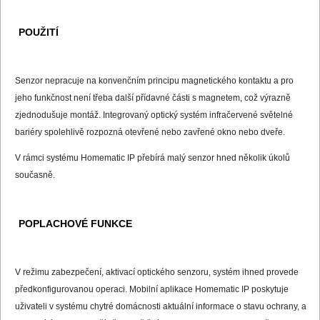
POUŽITÍ
Senzor nepracuje na konvenčním principu magnetického kontaktu a pro
jeho funkčnost není třeba další přídavné části s magnetem, což výrazně
zjednodušuje montáž. Integrovaný optický systém infračervené světelné
bariéry spolehlivě rozpozná otevřené nebo zavřené okno nebo dveře.
V rámci systému Homematic IP přebírá malý senzor hned několik úkolů
současně.
POPLACHOVÉ FUNKCE
V režimu zabezpečení, aktivací optického senzoru, systém ihned provede
předkonfigurovanou operaci. Mobilní aplikace Homematic IP poskytuje
uživateli v systému chytré domácnosti aktuální informace o stavu ochrany, a