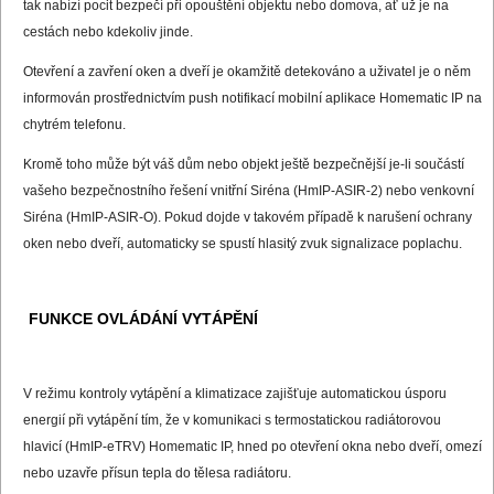
tak nabízí pocit bezpečí při opouštění objektu nebo domova, ať už je na
cestách nebo kdekoliv jinde.
Otevření a zavření oken a dveří je okamžitě detekováno a uživatel je o něm
informován prostřednictvím push notifikací mobilní aplikace Homematic IP na
chytrém telefonu.
Kromě toho může být váš dům nebo objekt ještě bezpečnější je-li součástí
vašeho bezpečnostního řešení vnitřní Siréna (HmIP-ASIR-2) nebo venkovní
Siréna (HmIP-ASIR-O). Pokud dojde v takovém případě k narušení ochrany
oken nebo dveří, automaticky se spustí hlasitý zvuk signalizace poplachu.
FUNKCE OVLÁDÁNÍ VYTÁPĚNÍ
V režimu kontroly vytápění a klimatizace zajišťuje automatickou úsporu
energií při vytápění tím, že v komunikaci s termostatickou radiátorovou
hlavicí (HmIP-eTRV) Homematic IP, hned po otevření okna nebo dveří, omezí
nebo uzavře přísun tepla do tělesa radiátoru.