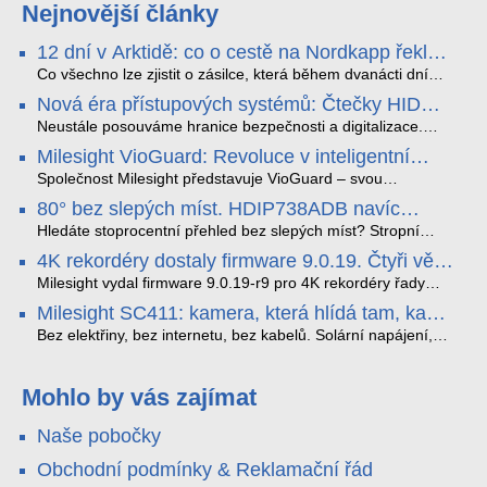
Nejnovější články
12 dní v Arktidě: co o cestě na Nordkapp řekla
data ze SMARTBOX 2 MAX
Co všechno lze zjistit o zásilce, která během dvanácti dní
projede Arktidou? SMARTBOX 2 MAX jsme vzali na trasu z
Nová éra přístupových systémů: Čtečky HID
Tromsø přes Lofoty, Kirunu a finské Laponsko až na
Signo
Nordkapp. Bez jediného dobití, v mrazu až −13 °C a mimo
Neustále posouváme hranice bezpečnosti a digitalizace.
stabilní mobilní signál zaznamenával polohu, teplotu, světlo,
Rádi bychom Vám proto představili naši nejnovější nabídku
Milesight VioGuard: Revoluce v inteligentní
otřesy i náklon. Výsledkem není jen čára na mapě, ale
v oblasti kontroly přístupu – moderní a vysoce univerzální
detekci dopravních přestupků
podrobný datový příběh celé cesty.
čtečky HID Signo.
Společnost Milesight představuje VioGuard – svou
nejnovější proprietární technologii pro pokročilou detekci
80° bez slepých míst. HDIP738ADB navíc
dopravních přestupků. Tento systém, poháněný
streamuje na YouTube – bez PC.
sofistikovanými algoritmy umělé inteligence (AI), je navržen
Hledáte stoprocentní přehled bez slepých míst? Stropní
tak, aby poskytoval komplexní nástroje pro vymáhání
panoramatická kamera HDIP738ADB skládá obraz ze dvou
4K rekordéry dostaly firmware 9.0.19. Čtyři věci,
dopravních předpisů, zvyšoval bezpečnost na silnicích a
4MP senzorů SONY do jednoho čistého 180° záběru bez
které musíte vědět.
optimalizoval plynulost dopravy v moderních městech.
zkreslení. K tomu přidává AI detekci osob a vozidel,
Milesight vydal firmware 9.0.19-r9 pro 4K rekordéry řady
obousměrný zvuk a unikátní možnost přímého vysílání na
H.265. Pokud tyhle systémy instalujete, jsou tu čtyři věci,
Milesight SC411: kamera, která hlídá tam, kam
YouTube – bez běžícího počítače.
které vám zjednoduší práci – a jedna z nich vám ušetří
kabel nedosáhne
spoustu zbytečných výjezdů k zákazníkům.
Bez elektřiny, bez internetu, bez kabelů. Solární napájení,
4G LTE a trojitá detekce PIR × AOV × AI hlídají staveniště,
pole i odlehlé objekty – a alarm s důkazem pošlou rovnou na
váš telefon. Podívejte se na video.
Mohlo by vás zajímat
Naše pobočky
Obchodní podmínky & Reklamační řád