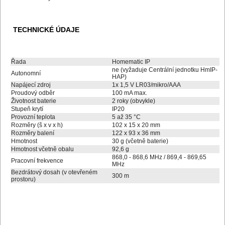
TECHNICKÉ ÚDAJE
Řada
Homematic IP
ne (vyžaduje Centrální jednotku HmIP-
Autonomní
HAP)
Napájecí zdroj
1x 1,5 V LR03/mikro/AAA
Proudový odběr
100 mA max.
Životnost baterie
2 roky (obvykle)
Stupeň krytí
IP20
Provozní teplota
5 až 35 °C
Rozměry (š x v x h)
102 x 15 x 20 mm
Rozměry balení
122 x 93 x 36 mm
Hmotnost
30 g (včetně baterie)
Hmotnost včetně obalu
92,6 g
868,0 - 868,6 MHz / 869,4 - 869,65
Pracovní frekvence
MHz
Bezdrátový dosah (v otevřeném
300 m
prostoru)