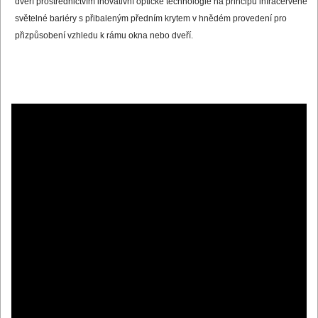
dveří prostřednictvím inovativní optické technologie na principu infračervené
světelné bariéry s přibaleným předním krytem v hnědém provedení pro
přizpůsobení vzhledu k rámu okna nebo dveří.