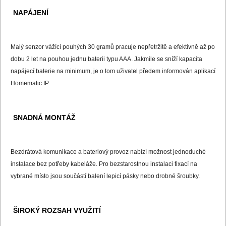
NAPÁJENÍ
Malý senzor vážící pouhých 30 gramů pracuje nepřetržitě a efektivně až po
dobu 2 let na pouhou jednu baterii typu AAA. Jakmile se sníží kapacita
napájecí baterie na minimum, je o tom uživatel předem informován aplikací
Homematic IP.
SNADNÁ MONTÁŽ
Bezdrátová komunikace a bateriový provoz nabízí možnost jednoduché
instalace bez potřeby kabeláže. Pro bezstarostnou instalaci fixací na
vybrané místo jsou součástí balení lepicí pásky nebo drobné šroubky.
ŠIROKÝ ROZSAH VYUŽITÍ