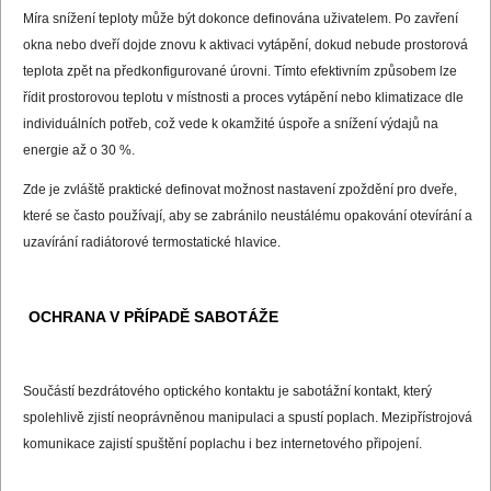
Míra snížení teploty může být dokonce definována uživatelem. Po zavření
okna nebo dveří dojde znovu k aktivaci vytápění, dokud nebude prostorová
teplota zpět na předkonfigurované úrovni. Tímto efektivním způsobem lze
řídit prostorovou teplotu v místnosti a proces vytápění nebo klimatizace dle
individuálních potřeb, což vede k okamžité úspoře a snížení výdajů na
energie až o 30 %.
Zde je zvláště praktické definovat možnost nastavení zpoždění pro dveře,
které se často používají, aby se zabránilo neustálému opakování otevírání a
uzavírání radiátorové termostatické hlavice.
OCHRANA V PŘÍPADĚ SABOTÁŽE
Součástí bezdrátového optického kontaktu je sabotážní kontakt, který
spolehlivě zjistí neoprávněnou manipulaci a spustí poplach. Mezipřístrojová
komunikace zajistí spuštění poplachu i bez internetového připojení.