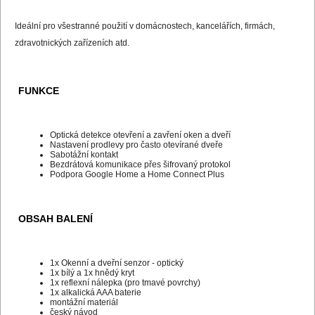
Ideální pro všestranné použití v domácnostech, kancelářích, firmách,
zdravotnických zařízeních atd.
FUNKCE
Optická detekce otevření a zavření oken a dveří
Nastavení prodlevy pro často otevírané dveře
Sabotážní kontakt
Bezdrátová komunikace přes šifrovaný protokol
Podpora Google Home a Home Connect Plus
OBSAH BALENÍ
1x Okenní a dveřní senzor - optický
1x bílý a 1x hnědý kryt
1x reflexní nálepka (pro tmavé povrchy)
1x alkalická AAA baterie
montážní materiál
český návod