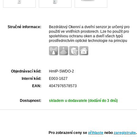
Stručné informace:
Bezdrátový Okenní a dveřní senzor je určený pro
použití ve vnitřních prostorech. Lze ho použít pro
spolehlivou ochranu oken a dveří všech typů
prostřednictvím optické technologie na principu
infračervené světelné bariéry. Napájení 1x AAA
baterie.
Objednávací kód:
HmIP-SWDO-2
Interní kód:
E003-1627
EAN:
4047976578573
Dostupnost:
skladem u dodavatele (dodání do 3 dnů)
Pro zobrazení ceny se
přihlaste
nebo
zaregistrujte
.