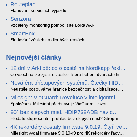
Routeplan
Plánování servisních výjezdů
Senzora
Vzdálený monitoring pomocí sítě LoRaWAN
SmartBox
Sledování zásilek na dlouhých trasách
Nejnovější články
12 dní v Arktidě: co o cestě na Nordkapp řekla
data ze SMARTBOX 2 MAX
Co všechno lze zjistit o zásilce, která během dvanácti dní
projede Arktidou? SMARTBOX 2 MAX jsme vzali na trasu z
Nová éra přístupových systémů: Čtečky HID
Tromsø přes Lofoty, Kirunu a finské Laponsko až na
Signo
Nordkapp. Bez jediného dobití, v mrazu až −13 °C a mimo
Neustále posouváme hranice bezpečnosti a digitalizace.
stabilní mobilní signál zaznamenával polohu, teplotu, světlo,
Rádi bychom Vám proto představili naši nejnovější nabídku
Milesight VioGuard: Revoluce v inteligentní
otřesy i náklon. Výsledkem není jen čára na mapě, ale
v oblasti kontroly přístupu – moderní a vysoce univerzální
detekci dopravních přestupků
podrobný datový příběh celé cesty.
čtečky HID Signo.
Společnost Milesight představuje VioGuard – svou
nejnovější proprietární technologii pro pokročilou detekci
80° bez slepých míst. HDIP738ADB navíc
dopravních přestupků. Tento systém, poháněný
streamuje na YouTube – bez PC.
sofistikovanými algoritmy umělé inteligence (AI), je navržen
Hledáte stoprocentní přehled bez slepých míst? Stropní
tak, aby poskytoval komplexní nástroje pro vymáhání
panoramatická kamera HDIP738ADB skládá obraz ze dvou
4K rekordéry dostaly firmware 9.0.19. Čtyři věci,
dopravních předpisů, zvyšoval bezpečnost na silnicích a
4MP senzorů SONY do jednoho čistého 180° záběru bez
které musíte vědět.
optimalizoval plynulost dopravy v moderních městech.
zkreslení. K tomu přidává AI detekci osob a vozidel,
Milesight vydal firmware 9.0.19-r9 pro 4K rekordéry řady