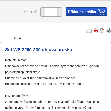
Přidat do košíku
Počet kusů:
Popis
Set WE 2200-230 úhlová bruska
Robustní motor
Omezovač rozběhového proudu s pozvolným rozběhem brání vypadnutí
pojistek při spuštění stroje
Přídavnou rukojeť lze namontovat ve třech polohách
Bezpečnostní spínač Metabo brání neúmyslnému zapnutí
Rozsah dodávky
2 diamantové řezné kotouče, ochranný kryt, opěrná příruba, Matice se
dvěma otvory, přídavná rukojeť, klíč se dvěma čepy, plastový kufr