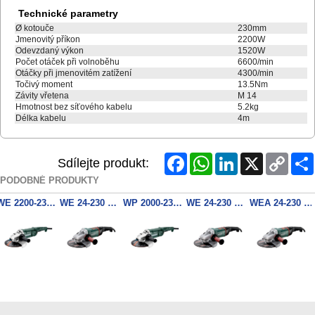
Technické parametry
Ø kotouče
230mm
Jmenovitý příkon
2200W
Odevzdaný výkon
1520W
Počet otáček při volnoběhu
6600/min
Otáčky při jmenovitém zatížení
4300/min
Točivý moment
13.5Nm
Závity vřetena
M 14
Hmotnost bez síťového kabelu
5.2kg
Délka kabelu
4m
Facebook
WhatsApp
LinkedIn
X
Copy
Sdílejte produkt:
Link
PODOBNÉ PRODUKTY
WE 2200-230 úhlová bruska
WE 24-230 MVT úhlová bruska
WP 2000-230 úhlová bruska
WE 24-230 MVT Quick úhlová bruska
WEA 24-230 MVT Quick úhlová bruska