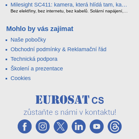
obousměrný zvuk a unikátní možnost přímého vysílání na
H.265. Pokud tyhle systémy instalujete, jsou tu čtyři věci,
Milesight SC411: kamera, která hlídá tam, kam
YouTube – bez běžícího počítače.
které vám zjednoduší práci – a jedna z nich vám ušetří
kabel nedosáhne
spoustu zbytečných výjezdů k zákazníkům.
Bez elektřiny, bez internetu, bez kabelů. Solární napájení,
4G LTE a trojitá detekce PIR × AOV × AI hlídají staveniště,
pole i odlehlé objekty – a alarm s důkazem pošlou rovnou na
váš telefon. Podívejte se na video.
Mohlo by vás zajímat
Naše pobočky
Obchodní podmínky & Reklamační řád
Technická podpora
Školení a prezentace
Cookies