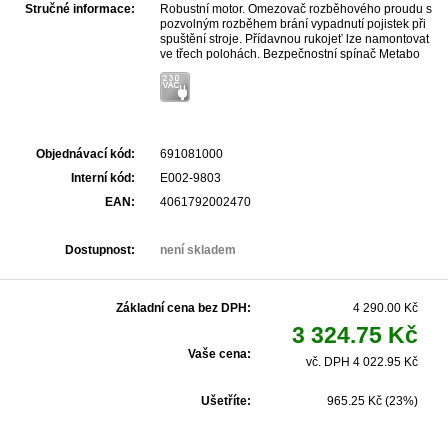
Stručné informace:
Robustní motor. Omezovač rozběhového proudu s
pozvolným rozběhem brání vypadnutí pojistek při
spuštění stroje. Přídavnou rukojeť lze namontovat
ve třech polohách. Bezpečnostní spínač Metabo
brání neúmyslnému zapnutí
Objednávací kód:
691081000
Interní kód:
E002-9803
EAN:
4061792002470
Dostupnost:
není skladem
Základní cena bez DPH:
4 290.00 Kč
3 324.75 Kč
Vaše cena:
vč. DPH 4 022.95 Kč
Ušetříte:
965.25 Kč (23%)