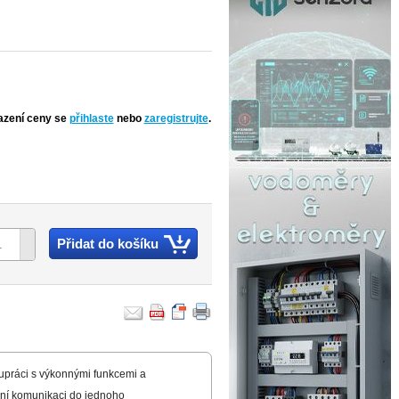
azení ceny se
přihlaste
nebo
zaregistrujte
.
Přidat do košíku
upráci s výkonnými funkcemi a
dní komunikaci do jednoho