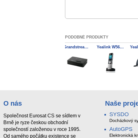
PODOBNÉ PRODUKTY
Yealink W73P SIP DECT základnová stanice a ručka
Yealink CPN10 PSTN Box
Grandstream DP750 SIP DECT základnová stanice
Yealink W56H SIP DECT ručka
O nás
Naše proj
SYSDO
Společnost Eurosat CS se sídlem v
Docházkový sy
Brně je ryze českou obchodní
AutoGPS
společností založenou v roce 1995.
Elektronická kn
Od samého počátku existence se