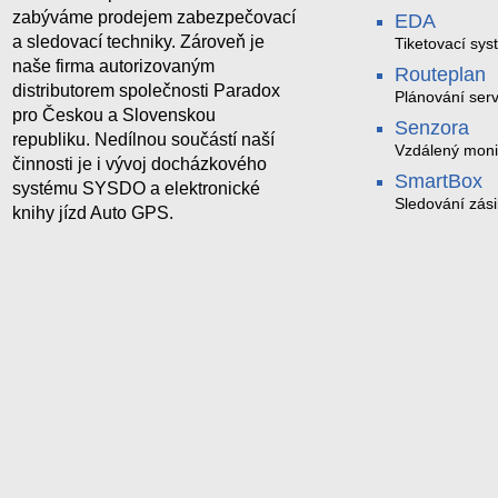
zabýváme prodejem zabezpečovací
EDA
a sledovací techniky. Zároveň je
Tiketovací sys
naše firma autorizovaným
Routeplan
distributorem společnosti Paradox
Plánování serv
pro Českou a Slovenskou
Senzora
republiku. Nedílnou součástí naší
Vzdálený moni
činnosti je i vývoj docházkového
LoRaWAN
SmartBox
systému SYSDO a elektronické
Sledování zási
knihy jízd Auto GPS.
trasách