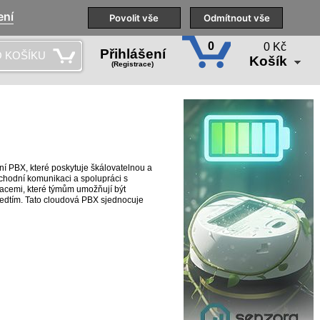
ení
Naše pobočky
Technická podpora
Povolit vše
Školení
Odmítnout vše
CS
0
0 Kč
Přihlášení
 KOŠÍKU
Košík
(Registrace)
 PBX, které poskytuje škálovatelnou a
hodní komunikaci a spolupráci s
acemi, které týmům umožňují být
předtím. Tato cloudová PBX sjednocuje