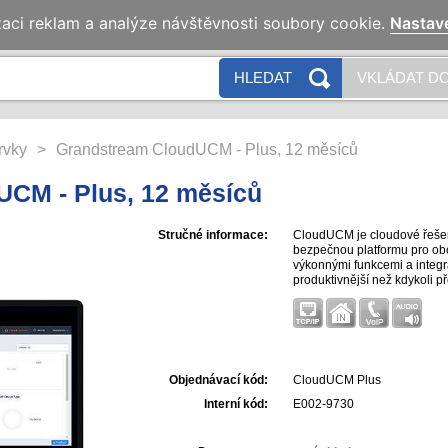
zaci reklam a analýze návštěvnosti soubory cookie.
Nastav
HLEDAT
VKLÁDAT DO
rvky
>
Grandstream CloudUCM - Plus, 12 měsíců
CM - Plus, 12 měsíců
Stručné informace:
CloudUCM je cloudové řešení
bezpečnou platformu pro obc
výkonnými funkcemi a integr
produktivnější než kdykoli 
vešk...
Objednávací kód:
CloudUCM Plus
Interní kód:
E002-9730