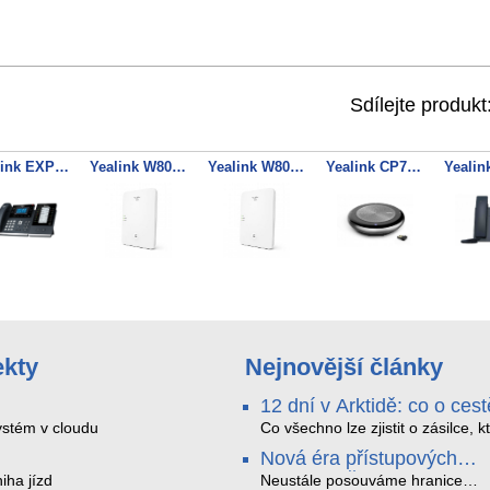
Sdílejte produkt
Yealink EXP40 rozšiřující modul
Yealink W80DM SIP DECT manager, multi-buňkový systém
Yealink W80B SIP DECT multi-buňkový systém
Yealink CP700 + BT50 Konferenční reproduktor, Bluetooth, USB, včetně BT dongle
ekty
Nejnovější články
12 dní v Arktidě: co o cest
na Nordkapp řekla data z
stém v cloudu
Co všechno lze zjistit o zásilce, k
během dvanácti dní projede Arkt
SMARTBOX 2 MAX
Nová éra přístupových
SMARTBOX 2 MAX jsme vzali na
systémů: Čtečky HID Sig
iha jízd
trasu z Tromsø přes Lofoty, Kiru
Neustále posouváme hranice