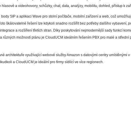
hlasové a videohovory, schůzky, chat, data, analýzy, mobilitu, dohled, přístup k zaří
dy SIP a aplikaci Wave pro stolní počítače, mobilní zařízení a web, což umožňu
Toto škálovatelné řešení lze kdykoli snadno rozšířit bez potřeby dalšího vybavení, 
ntegrace a rozšíření třetích stran. Díky poskytování nejmodernější sady funkcí ko
 a různých možností plánu je CloudUCM ideálním řešením PBX pro malé a střední p
é architektuře využívající webové služby Amazon s datovými centry umístěnými v 
kudkoli a CloudUCM je ideální pro firmy sídlící ve více regionech.