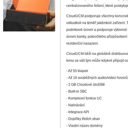
centralizovaného řešení, které poskytuje 
CloudUCM podporuje všechny koncové bo
odkudkoli na téměř jakémkoli zařízení. 
podnikové úrovni a podporuje výkonné i
úrovni banky, pokročilého přizpůsobení
rezidenční nasazení.
CloudUCM běží na globálně distribuovan
tomu se váš tým může kdykoli připojit od
- Až 50 klapek
- Až 16 souběžných audio/video hovorů
- 2 GB Cloudové úložiště
- Built-in SBC
- Komplexní funkce UC
- Nahrávání
- Integrace API
- Doplňky třetích stran
- Vlastní název domény