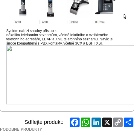
Systém nabízí snadný přístup k

několika telefonním seznamům, včetně lokálního a vzdáleného

telefonního adresáře, LDAP a XML telefonního seznamu. Navíc je

široce kompatibilní s PBX kontakty, včetně 3CX a BSFT XSI.
Facebook
WhatsApp
LinkedIn
X
Copy
Sdílejte produkt:
Link
PODOBNÉ PRODUKTY