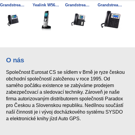
Grandstream GXP2140 SIP telefon
Yealink W56H SIP DECT ručka
Grandstream GXP2130 SIP telefon
Grandstream GXP1625 SIP telefon
Grandstream DP750 SIP DECT základnová stanice
O nás
Společnost Eurosat CS se sídlem v Brně je ryze českou
obchodní společností založenou v roce 1995. Od
samého počátku existence se zabýváme prodejem
zabezpečovací a sledovací techniky. Zároveň je naše
firma autorizovaným distributorem společnosti Paradox
pro Českou a Slovenskou republiku. Nedílnou součástí
naší činnosti je i vývoj docházkového systému SYSDO
a elektronické knihy jízd Auto GPS.