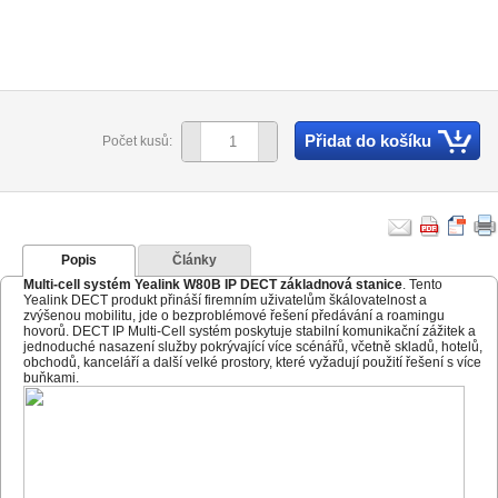
Přidat do košíku
Počet kusů:
Popis
Články
Multi-cell systém
Yealink W80B IP DECT základnová stanice
. Tento
Yealink DECT produkt přináší firemním uživatelům škálovatelnost a
zvýšenou mobilitu, jde o bezproblémové řešení předávání a roamingu
hovorů. DECT IP Multi-Cell systém poskytuje stabilní komunikační zážitek a
jednoduché nasazení služby pokrývající více scénářů, včetně skladů, hotelů,
obchodů, kanceláří a další velké prostory, které vyžadují použití řešení s více
buňkami.