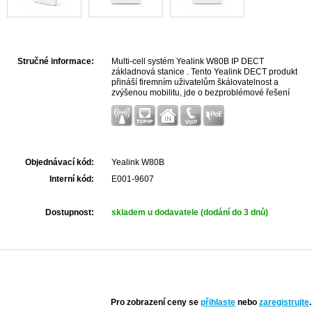
Stručné informace:
Multi-cell systém Yealink W80B IP DECT
základnová stanice . Tento Yealink DECT produkt
přináší firemním uživatelům škálovatelnost a
zvýšenou mobilitu, jde o bezproblémové řešení
předávání a roamingu hovorů. DECT IP Multi-Cell
systém poskytuje stabilní ...
Objednávací kód:
Yealink W80B
Interní kód:
E001-9607
Dostupnost:
skladem u dodavatele (dodání do 3 dnů)
Pro zobrazení ceny se
přihlaste
nebo
zaregistrujte
.