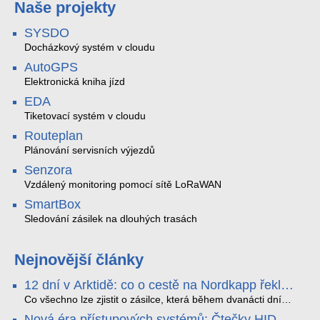
Naše projekty
SYSDO
Docházkový systém v cloudu
AutoGPS
Elektronická kniha jízd
EDA
Tiketovací systém v cloudu
Routeplan
Plánování servisních výjezdů
Senzora
Vzdálený monitoring pomocí sítě LoRaWAN
SmartBox
Sledování zásilek na dlouhých trasách
Nejnovější články
12 dní v Arktidě: co o cestě na Nordkapp řekla
data ze SMARTBOX 2 MAX
Co všechno lze zjistit o zásilce, která během dvanácti dní
projede Arktidou? SMARTBOX 2 MAX jsme vzali na trasu z
Nová éra přístupových systémů: Čtečky HID