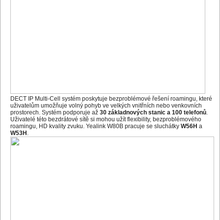
DECT IP Multi-Cell systém poskytuje bezproblémové řešení roamingu, které
uživatelům umožňuje volný pohyb ve velkých vnitřních nebo venkovních
prostorech. Systém podporuje až
30 základnových stanic a 100 telefonů
.
Uživatelé této bezdrátové sítě si mohou užít flexibility, bezproblémového
roamingu, HD kvality zvuku. Yealink W80B pracuje se sluchátky
W56H
a
W53H
.