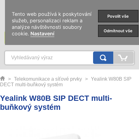
0
Tento web používá k poskytování
Povolit vše
služeb, personalizaci reklam a
analýze návštěvnosti soubory
Odmítnout vše
cookie.
Nastavení
KATEGORIE
>
Telekomunikace a síťové prvky
>
Yealink W80B SIP
DECT multi-buňkový systém
Yealink W80B SIP DECT multi-
buňkový systém