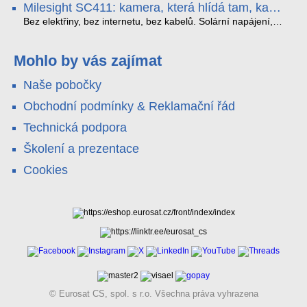
Milesight SC411: kamera, která hlídá tam, kam
YouTube – bez běžícího počítače.
které vám zjednoduší práci – a jedna z nich vám ušetří
kabel nedosáhne
spoustu zbytečných výjezdů k zákazníkům.
Bez elektřiny, bez internetu, bez kabelů. Solární napájení,
4G LTE a trojitá detekce PIR × AOV × AI hlídají staveniště,
pole i odlehlé objekty – a alarm s důkazem pošlou rovnou na
váš telefon. Podívejte se na video.
Mohlo by vás zajímat
Naše pobočky
Obchodní podmínky & Reklamační řád
Technická podpora
Školení a prezentace
Cookies
© Eurosat CS, spol. s r.o. Všechna práva vyhrazena