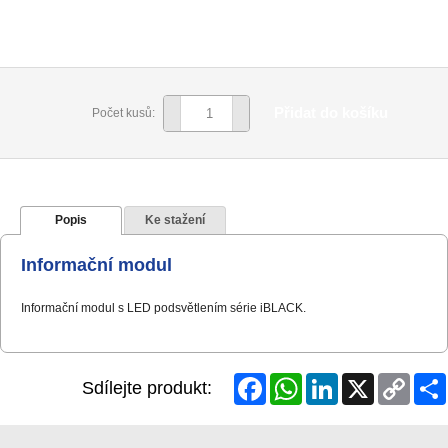
Přidat do košíku
Počet kusů:
Popis
Ke stažení
Informační modul
Informační modul s LED podsvětlením série iBLACK.
Facebook
WhatsApp
LinkedIn
X
Copy
Sdílejte produkt:
Link