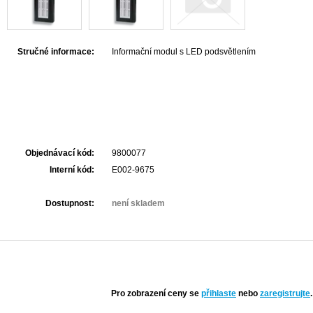
Stručné informace:
Informační modul s LED podsvětlením
Objednávací kód:
9800077
Interní kód:
E002-9675
Dostupnost:
není skladem
Pro zobrazení ceny se
přihlaste
nebo
zaregistrujte
.