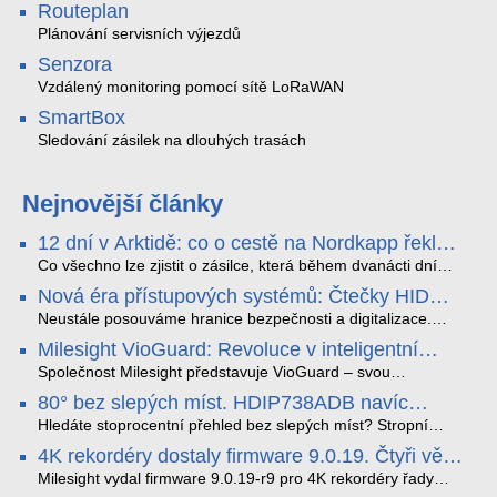
Routeplan
Plánování servisních výjezdů
Senzora
Vzdálený monitoring pomocí sítě LoRaWAN
SmartBox
Sledování zásilek na dlouhých trasách
Nejnovější články
12 dní v Arktidě: co o cestě na Nordkapp řekla
data ze SMARTBOX 2 MAX
Co všechno lze zjistit o zásilce, která během dvanácti dní
projede Arktidou? SMARTBOX 2 MAX jsme vzali na trasu z
Nová éra přístupových systémů: Čtečky HID
Tromsø přes Lofoty, Kirunu a finské Laponsko až na
Signo
Nordkapp. Bez jediného dobití, v mrazu až −13 °C a mimo
Neustále posouváme hranice bezpečnosti a digitalizace.
stabilní mobilní signál zaznamenával polohu, teplotu, světlo,
Rádi bychom Vám proto představili naši nejnovější nabídku
Milesight VioGuard: Revoluce v inteligentní
otřesy i náklon. Výsledkem není jen čára na mapě, ale
v oblasti kontroly přístupu – moderní a vysoce univerzální
detekci dopravních přestupků
podrobný datový příběh celé cesty.
čtečky HID Signo.
Společnost Milesight představuje VioGuard – svou
nejnovější proprietární technologii pro pokročilou detekci
80° bez slepých míst. HDIP738ADB navíc
dopravních přestupků. Tento systém, poháněný
streamuje na YouTube – bez PC.
sofistikovanými algoritmy umělé inteligence (AI), je navržen
Hledáte stoprocentní přehled bez slepých míst? Stropní
tak, aby poskytoval komplexní nástroje pro vymáhání
panoramatická kamera HDIP738ADB skládá obraz ze dvou
4K rekordéry dostaly firmware 9.0.19. Čtyři věci,
dopravních předpisů, zvyšoval bezpečnost na silnicích a
4MP senzorů SONY do jednoho čistého 180° záběru bez
které musíte vědět.
optimalizoval plynulost dopravy v moderních městech.
zkreslení. K tomu přidává AI detekci osob a vozidel,
Milesight vydal firmware 9.0.19-r9 pro 4K rekordéry řady
obousměrný zvuk a unikátní možnost přímého vysílání na
H.265. Pokud tyhle systémy instalujete, jsou tu čtyři věci,