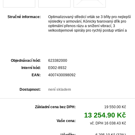
Stručné informace:
Optimalizovaný středicí vrták se 3 břity pro nejlepší
výsledky v armování, Kónicky tvarovaný dřík pro
optimální přenos rázu a snížení vibrací, 3
velkoobjemové spirály pro rychlý postup vrtání a
rychlejší odvod vrtného materiálu, Ideální k vrtání do
tvrdých materiálů.
Objednávací kód:
623382000
Interní kód:
E002-8932
EAN:
4007430098092
Dostupnost:
není skladem
Základní cena bez DPH:
19 550.00 Kč
13 254.90 Kč
Vaše cena:
vč. DPH 16 038.43 Kč