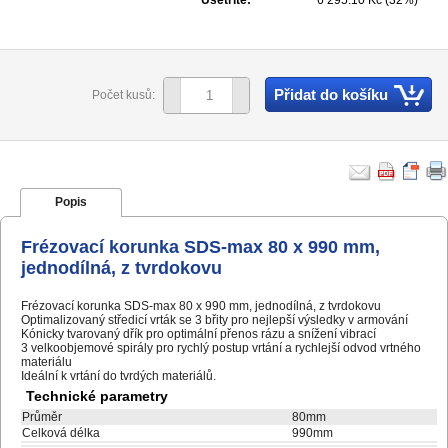
Ušetříte:
6 295.10 Kč (32%)
Přidat do košíku
Počet kusů:
Popis
Frézovací korunka SDS-max 80 x 990 mm,
jednodílná, z tvrdokovu
Frézovací korunka SDS-max 80 x 990 mm, jednodílná, z tvrdokovu
Optimalizovaný středicí vrták se 3 břity pro nejlepší výsledky v armování
Kónicky tvarovaný dřík pro optimální přenos rázu a snížení vibrací
3 velkoobjemové spirály pro rychlý postup vrtání a rychlejší odvod vrtného
materiálu
Ideální k vrtání do tvrdých materiálů.
Technické parametry
Průměr
80mm
Celková délka
990mm