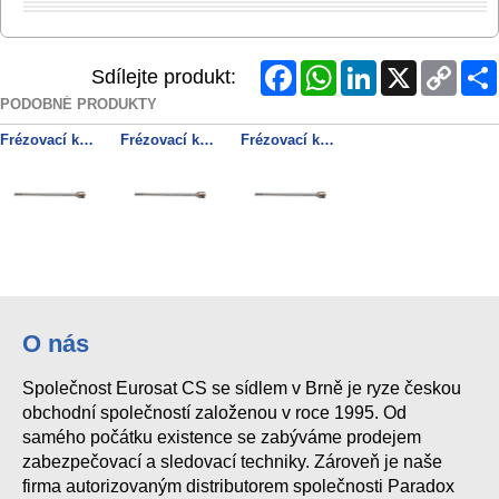
Facebook
WhatsApp
LinkedIn
X
Copy
Sdílejte produkt:
Link
PODOBNÉ PRODUKTY
Frézovací korunka SDS-max 80 x 550 mm, jednodílná, z tvrdokovu
Frézovací korunka SDS-max 65 x 990 mm, jednodílná, z tvrdokovu
Frézovací korunka SDS-max 45 x 990 mm, jednodílná, z tvrdokovu
O nás
Společnost Eurosat CS se sídlem v Brně je ryze českou
obchodní společností založenou v roce 1995. Od
samého počátku existence se zabýváme prodejem
zabezpečovací a sledovací techniky. Zároveň je naše
firma autorizovaným distributorem společnosti Paradox