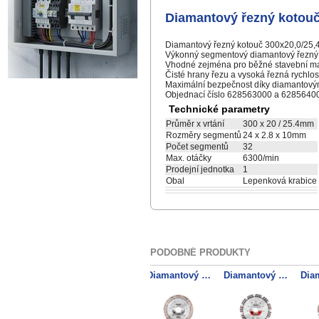
Diamantový řezný kotouč 
Diamantový řezný kotouč 300x20,0/25,4 
Výkonný segmentový diamantový řezný ko
Vhodné zejména pro běžné stavební mate
Čisté hrany řezu a vysoká řezná rychlo
Maximální bezpečnost díky diamantov
Objednací číslo 628563000 a 62856400
Technické parametry
Průměr x vrtání
300 x 20 / 25.4mm
Rozměry segmentů
24 x 2.8 x 10mm
Počet segmentů
32
Max. otáčky
6300/min
Prodejní jednotka
1
Obal
Lepenková krabice
PODOBNÉ PRODUKTY
Diamantový řezný kotouč 125x22,23mm, SP-U, Univerzální SP
Diamantový řezný kotouč 230x22,23 mm, SP-U, Univerzální SP, Blister
Diamantový řezný kotouč 115x22,23mm, "GP", žula "profesionál"
Diamantový řezný kotouč 150x22,23mm, "CP", beton "profesionál"