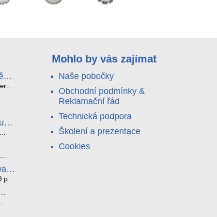
Mohlo by vás zajímat
ě
Naše pobočky
e
terá
Obchodní podmínky &
idou?
Reklamační řád
no
nu a
Technická podpora
. Bez
luce
°C a
ši
Školení a prezentace
roly
ětlo,
Cookies
jen
čilou
ový
ento
z
i
ická
bez
ware
je
az ze
noho
9 pro
í
í. K
tyhle
ěci,
l
átní
edna
čných
 a