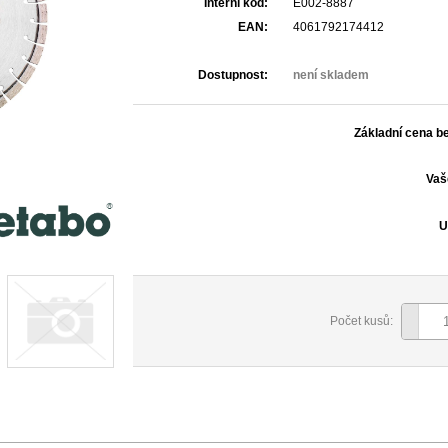
Interní kód:
E002-8887
EAN:
4061792174412
Dostupnost:
není skladem
Základní cena b
Vaš
U
Počet kusů: