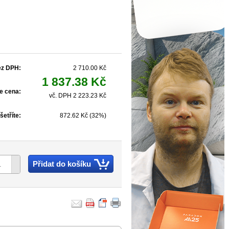
ez DPH:
2 710.00 Kč
1 837.38 Kč
e cena:
vč. DPH 2 223.23 Kč
šetříte:
872.62 Kč (32%)
Přidat do košíku