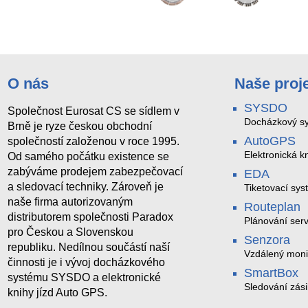
O nás
Naše proj
SYSDO
Společnost Eurosat CS se sídlem v
Docházkový sy
Brně je ryze českou obchodní
AutoGPS
společností založenou v roce 1995.
Elektronická kn
Od samého počátku existence se
zabýváme prodejem zabezpečovací
EDA
a sledovací techniky. Zároveň je
Tiketovací sys
naše firma autorizovaným
Routeplan
distributorem společnosti Paradox
Plánování serv
pro Českou a Slovenskou
Senzora
republiku. Nedílnou součástí naší
Vzdálený moni
činnosti je i vývoj docházkového
LoRaWAN
SmartBox
systému SYSDO a elektronické
Sledování zási
knihy jízd Auto GPS.
trasách