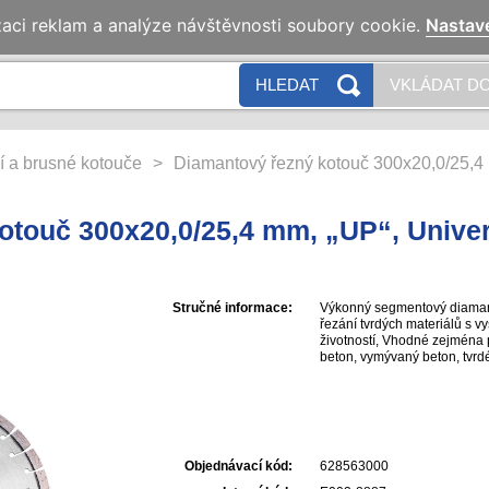
zaci reklam a analýze návštěvnosti soubory cookie.
Nastav
HLEDAT
VKLÁDAT DO
í a brusné kotouče
>
Diamantový řezný kotouč 300x20,0/25,4 
otouč 300x20,0/25,4 mm, „UP“, Univer
Stručné informace:
Výkonný segmentový diamanto
řezání tvrdých materiálů s 
životností, Vhodné zejména p
beton, vymývaný beton, tvrdé
hrany řezu a vysoká řezná r
krátkých zubů, Maximální 
svařovaným laserem Výška s
628563000 a 628564000 s re
upevněním 20 mm nebo 25
Objednávací kód:
628563000