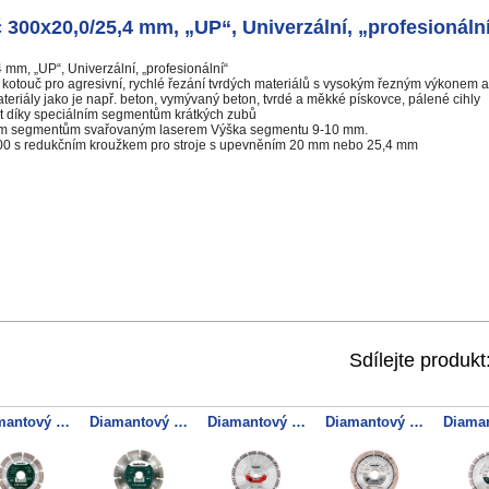
300x20,0/25,4 mm, „UP“, Univerzální, „profesionáln
mm, „UP“, Univerzální, „profesionální“
touč pro agresivní, rychlé řezání tvrdých materiálů s vysokým řezným výkonem a 
riály jako je např. beton, vymývaný beton, tvrdé a měkké pískovce, pálené cihly
st díky speciálním segmentům krátkých zubů
ým segmentům svařovaným laserem Výška segmentu 9-10 mm.
0 s redukčním kroužkem pro stroje s upevněním 20 mm nebo 25,4 mm
Sdílejte produkt
Diamantový řezný kotouč 125x22,23mm, "SP-U", Univerzální "SP", Blister
Diamantový řezný kotouč 150x22,23mm, SP-U, Univerzální SP
Diamantový řezný kotouč 230x22,23mm, "CP", beton "profesionál"
Diamantový řezný kotouč 125x22,23mm, "GP", žula "profesionál"