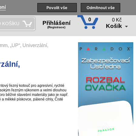
ení
Naše pobočky
Technická podpora
Povolit vše
Školení
Odmítnout vše
CS
0
0 Kč
Přihlášení
 KOŠÍKU
Košík
(Registrace)
mm, „UP“, Univerzální,
zální,
vý řezný kotouč pro agresivní, rychlé
vysokým řezným výkonem a velmi dlouhou
ro běžné stavební materiály jako je např.
 a měkké pískovce, pálené cihly, Čisté
ychlost díky speciálním segmentům
bezpečnost díky diamantovým segmentům
egmentu 9-10 mm., Objednací číslo
dukčním kroužkem pro stroje s
,4 mm