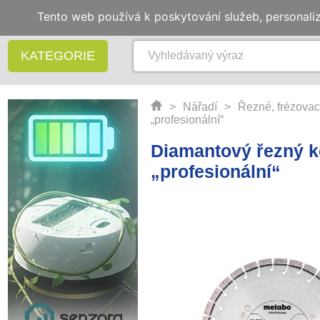
Tento web používá k poskytování služeb, personali
KATEGORIE
>
Nářadí
>
Řezné, frézovac
„profesionální“
Diamantový řezný k
„profesionální“