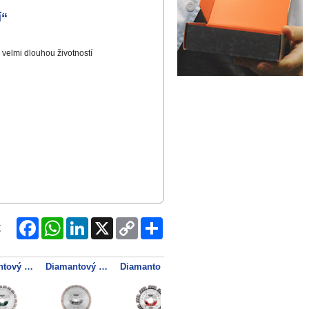
í“
velmi dlouhou životností
Facebook
WhatsApp
LinkedIn
X
Copy
Share
:
Link
Diamantový řezný kotouč 150x22,23mm, "UP", Univerzální "profesionál"
Diamantový řezný kotouč 230x22,23mm, "GP", žula "profesionál"
Diamantový řezný kotouč 115x22,23mm, "CP", beton "profesionál"
Diamantový řezný kotouč 115x22,23mm, "UP", Univerzální "profesionál"