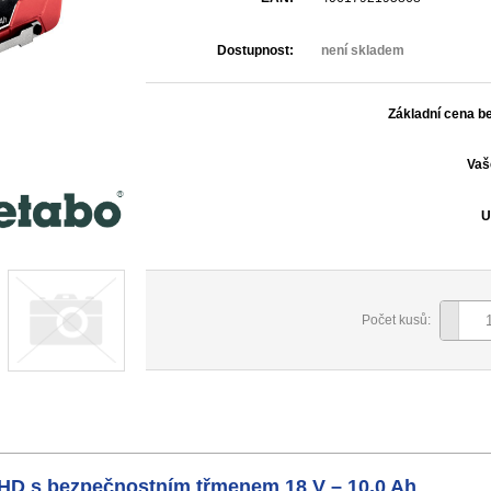
Dostupnost:
není skladem
Základní cena b
Vaš
U
Počet kusů:
HD s bezpečnostním třmenem 18 V – 10,0 Ah