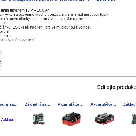
stním třmenem 18 V – 10,0 Ah
vní výkon a extrémně dlouhé používání při minimálním vývoji tepla
mulátorové články s dlouhou životností s 3letou zárukou
R COOLED“
 článků (ESCP) při nabíjení, pro velmi dlouhou životnost
bíjení
 nabití
 samovolném vybíjení
g
Sdílejte produkt
Základní sada 3 x LiHD 4.0 Ah + Metaloc
Základní sada 2x LiHD 10Ah + ASC 145 + metaBOX
Akumulátorový článek LiHD 18 V – 5,5 Ah
Akumulátorový článek LiHD 18 V – 4,0 Ah