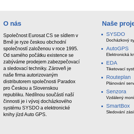
O nás
Naše proj
SYSDO
Společnost Eurosat CS se sídlem v
Docházkový sy
Brně je ryze českou obchodní
AutoGPS
společností založenou v roce 1995.
Elektronická kn
Od samého počátku existence se
zabýváme prodejem zabezpečovací
EDA
a sledovací techniky. Zároveň je
Tiketovací sys
naše firma autorizovaným
Routeplan
distributorem společnosti Paradox
Plánování serv
pro Českou a Slovenskou
Senzora
republiku. Nedílnou součástí naší
Vzdálený moni
činnosti je i vývoj docházkového
LoRaWAN
SmartBox
systému SYSDO a elektronické
Sledování zási
knihy jízd Auto GPS.
trasách