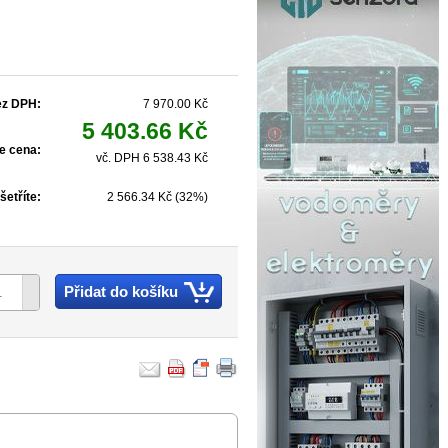
ez DPH:
7 970.00 Kč
5 403.66 Kč
e cena:
vč. DPH 6 538.43 Kč
šetříte:
2 566.34 Kč (32%)
Přidat do košíku