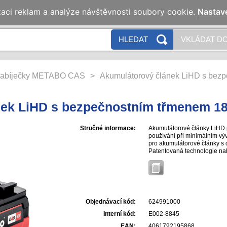
zaci reklam a analýze návštěvnosti soubory cookie.
Nastav
HLEDAT
VKLÁDAT DO
 nabíječky METABO CAS
>
Akumulátorový článek LiHD s bezp
ek LiHD s bezpečnostním třmenem 18 
Stručné informace:
Akumulátorové články LiHD p
používání při minimálním výv
pro akumulátorové články s d
Patentovaná technologie nab
kontrola jednotlivých článků
životnost, Procesorem řízený
kapacity ke stálé kontrole st
minimálním samovolném vyb
Objednávací kód:
624991000
Interní kód:
E002-8845
EAN:
4061792195868