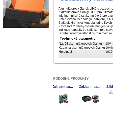
Akumulátorový článek LiHD s bezpečno
Akumulátorové články LiHD pro ultimati
Inteligentní správa akumulátorů pro aku
Patentovaná technologie nabíjení „AI
Stálá elektronická kontrola jednotlivých
Procesorem řízený systém nabíjení a vy
Indikace kapacity ke stálé kontrole stavu
Dlouhá skladovatelnost při minimálním
Technické parametry
Napětí akumulátorových článků
18V
Kapacita akumulátorových článků
10Ah
Hmotnost
1010
PODOBNÉ PRODUKTY
Akumulátorový článek LiHD 18 V – 10,0 Ah
Základní sada 2× LiHD 5,5 Ah SE
Základní sada 2× LiHD 8.0 Ah + metaBOX 145 + Rychlonabíječka ASC 145
Základní sada LiHD 1x 4,0 Ah + 1x 5,5 Ah