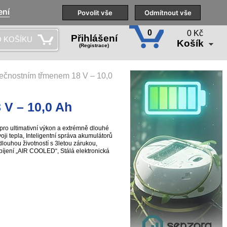
ení
Naše pobočky
Technická podpora
Povolit vše
Školení
Odmítnout vše
CS
0
0 Kč
Přihlášení
 KOŠÍKU
Košík
(Registrace)
ečnostním třmenem 18 V – 10,0
V – 10,0 Ah
ro ultimativní výkon a extrémně dlouhé
oji tepla, Inteligentní správa akumulátorů
louhou životností s 3letou zárukou,
íjení „AIR COOLED“, Stálá elektronická
 (ESCP) při nabíjení, pro velmi dlouhou
 systém nabíjení a vybíjení, Indikace
avu nabití, Dlouhá skladovatelnost při
íjení