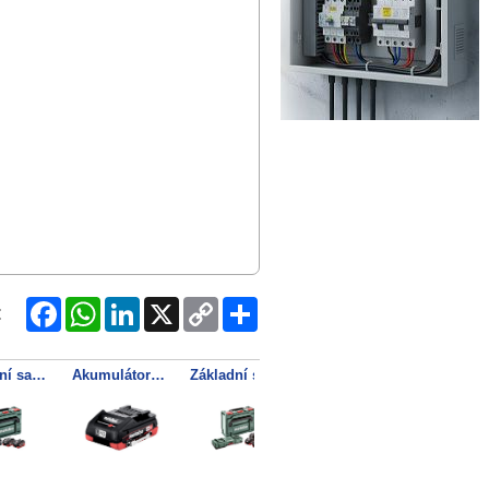
Facebook
WhatsApp
LinkedIn
X
Copy
Share
:
Link
Základní sada 2 x LiHD 5,5 Ah + metaBOX 145
Akumulátorový článek LiHD s bezpečnostním třmenem 18 V – 4,0 Ah
Základní sada 4x LiHD 5.5Ah ASC 145 DUO + ML
Základní sada 3× LiHD 5,5 Ah + Metaloc