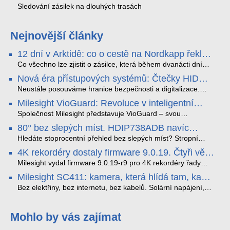
Sledování zásilek na dlouhých trasách
Nejnovější články
12 dní v Arktidě: co o cestě na Nordkapp řekla
data ze SMARTBOX 2 MAX
Co všechno lze zjistit o zásilce, která během dvanácti dní
projede Arktidou? SMARTBOX 2 MAX jsme vzali na trasu z
Nová éra přístupových systémů: Čtečky HID
Tromsø přes Lofoty, Kirunu a finské Laponsko až na
Signo
Nordkapp. Bez jediného dobití, v mrazu až −13 °C a mimo
Neustále posouváme hranice bezpečnosti a digitalizace.
stabilní mobilní signál zaznamenával polohu, teplotu, světlo,
Rádi bychom Vám proto představili naši nejnovější nabídku
Milesight VioGuard: Revoluce v inteligentní
otřesy i náklon. Výsledkem není jen čára na mapě, ale
v oblasti kontroly přístupu – moderní a vysoce univerzální
detekci dopravních přestupků
podrobný datový příběh celé cesty.
čtečky HID Signo.
Společnost Milesight představuje VioGuard – svou
nejnovější proprietární technologii pro pokročilou detekci
80° bez slepých míst. HDIP738ADB navíc
dopravních přestupků. Tento systém, poháněný
streamuje na YouTube – bez PC.
sofistikovanými algoritmy umělé inteligence (AI), je navržen
Hledáte stoprocentní přehled bez slepých míst? Stropní
tak, aby poskytoval komplexní nástroje pro vymáhání
panoramatická kamera HDIP738ADB skládá obraz ze dvou
4K rekordéry dostaly firmware 9.0.19. Čtyři věci,
dopravních předpisů, zvyšoval bezpečnost na silnicích a
4MP senzorů SONY do jednoho čistého 180° záběru bez
které musíte vědět.
optimalizoval plynulost dopravy v moderních městech.
zkreslení. K tomu přidává AI detekci osob a vozidel,
Milesight vydal firmware 9.0.19-r9 pro 4K rekordéry řady
obousměrný zvuk a unikátní možnost přímého vysílání na
H.265. Pokud tyhle systémy instalujete, jsou tu čtyři věci,
Milesight SC411: kamera, která hlídá tam, kam
YouTube – bez běžícího počítače.
které vám zjednoduší práci – a jedna z nich vám ušetří
kabel nedosáhne
spoustu zbytečných výjezdů k zákazníkům.
Bez elektřiny, bez internetu, bez kabelů. Solární napájení,
4G LTE a trojitá detekce PIR × AOV × AI hlídají staveniště,
pole i odlehlé objekty – a alarm s důkazem pošlou rovnou na
váš telefon. Podívejte se na video.
Mohlo by vás zajímat