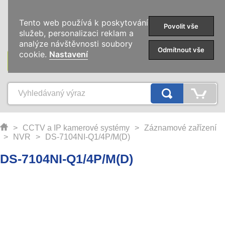
0
Tento web používá k poskytování
Povolit vše
služeb, personalizaci reklam a
analýze návštěvnosti soubory
Odmítnout vše
cookie.
Nastavení
KATEGORIE
>
CCTV a IP kamerové systémy
>
Záznamové zařízení
>
NVR
>
DS-7104NI-Q1/4P/M(D)
DS-7104NI-Q1/4P/M(D)