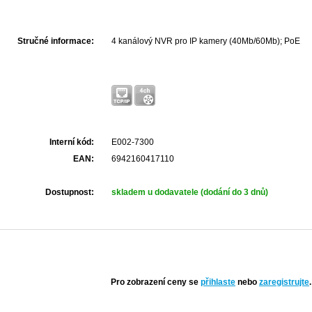
Stručné informace:
4 kanálový NVR pro IP kamery (40Mb/60Mb); PoE
Interní kód:
E002-7300
EAN:
6942160417110
Dostupnost:
skladem u dodavatele (dodání do 3 dnů)
Pro zobrazení ceny se
přihlaste
nebo
zaregistrujte
.