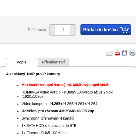
Přidat do košíku
Počet kusů:
Popis
Příslušenství
4 kanálový NVR pro IP kamery
Maximální vstupní datový tok 40Mb/ výstupní 60Mb
HDMI/VGA video výstup -
HDMI/
VGA výstup až ve 2Mpx
(1920x1080)
Video komprese:
H.265+
/H.265/H.264+/H.264
Rozlišení pro záznam 4MP/3MP/1080/720p
Synchronní přehrávání 4 kanálů
1x SATA HDD s kapacitou do 6TB
1x Ethernet RJ45 100Mbps