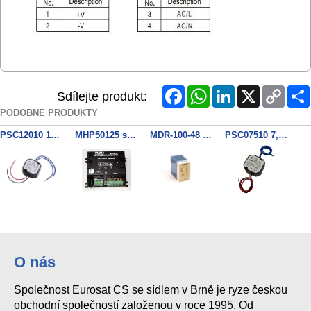
Facebook
WhatsApp
LinkedIn
X
Copy
Sdílejte produkt:
Link
PODOBNÉ PRODUKTY
PSC12010 12V/1A/55MM
MHP50125 switching frame
MDR-100-48 zdroj
PSC07510 7,5V/1A/55mm
O nás
Společnost Eurosat CS se sídlem v Brně je ryze českou
obchodní společností založenou v roce 1995. Od