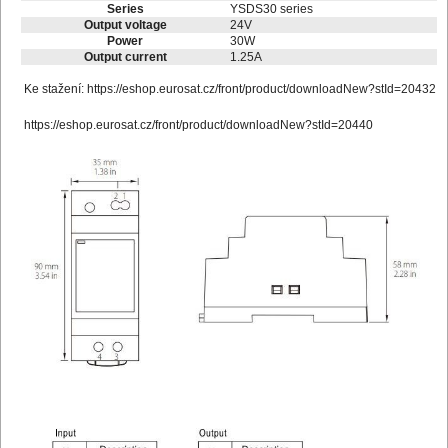
Series
YSDS30 series
Output voltage
24V
Power
30W
Output current
1.25A
Ke stažení:
https://eshop.eurosat.cz/front/product/downloadNew?stId=20432
https://eshop.eurosat.cz/front/product/downloadNew?stId=20440