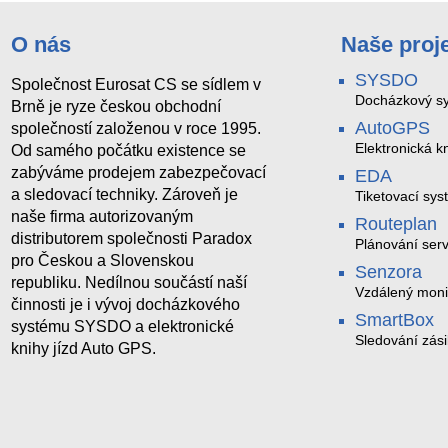
O nás
Naše proj
SYSDO
Společnost Eurosat CS se sídlem v
Docházkový sy
Brně je ryze českou obchodní
AutoGPS
společností založenou v roce 1995.
Elektronická kn
Od samého počátku existence se
zabýváme prodejem zabezpečovací
EDA
a sledovací techniky. Zároveň je
Tiketovací sys
naše firma autorizovaným
Routeplan
distributorem společnosti Paradox
Plánování serv
pro Českou a Slovenskou
Senzora
republiku. Nedílnou součástí naší
Vzdálený moni
činnosti je i vývoj docházkového
LoRaWAN
SmartBox
systému SYSDO a elektronické
Sledování zási
knihy jízd Auto GPS.
trasách