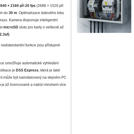
840 × 2160 při 20 fps
(2688 × 1520 při
em do
30 m
. Optimalizace datového toku
razu. Kamera disponuje inteligentní
st
microSD
slotu pro karty o velikosti až
2.3af)
.
to nadstandardní funkce jsou přístupné
kace umožňuje automatické vyhledání
plikace je
DSS Express
, která je také
lient může být nainstalovaný na stejném PC
o
je již licencované a nabízí mnohem více