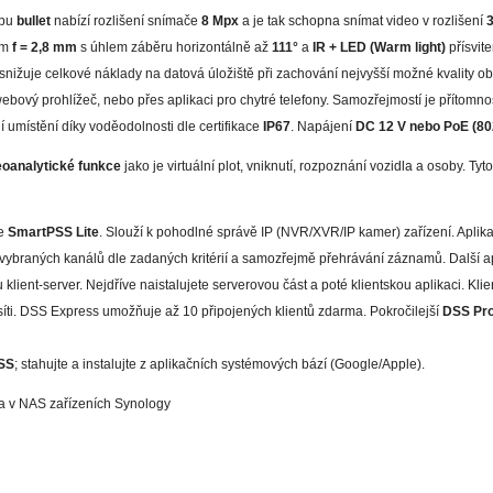
pu
bullet
nabízí rozlišení snímače
8 Mpx
a je tak schopna snímat video v rozlišení
3
em
f = 2,8 mm
s úhlem záběru horizontálně až
111°
a
IR + LED (Warm light)
přísvit
snižuje celkové náklady na datová úložiště při zachování nejvyšší možné kvality ob
webový prohlížeč, nebo přes aplikaci pro chytré telefony. Samozřejmostí je přítomno
umístění díky voděodolnosti dle certifikace
IP67
. Napájení
DC 12 V nebo PoE (80
eoanalytické funkce
jako je virtuální plot, vniknutí, rozpoznání vozidla a osoby. Ty
re
SmartPSS Lite
. Slouží k pohodlné správě IP (NVR/XVR/IP kamer) zařízení. Apli
í vybraných kanálů dle zadaných kritérií a samozřejmě přehrávání záznamů. Další a
u klient-server. Nejdříve naistalujete serverovou část a poté klientskou aplikaci. K
é síti. DSS Express umožňuje až 10 připojených klientů zdarma. Pokročilejší
DSS Pr
SS
; stahujte a instalujte z aplikačních systémových bází (Google/Apple).
a v NAS zařízeních Synology