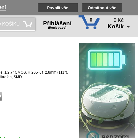
ení
Naše pobočky
Technická podpora
Povolit vše
Školení
Odmítnout vše
CS
0
0 Kč
Přihlášení
 KOŠÍKU
Košík
(Registrace)
ps, 1/2,7" CMOS, H.265+, f=2,8mm (111°),
ikrofon, SMD+