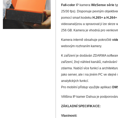
Full-color
IP kamera
WizSense série
ty
25/30 fps). Disponuje pevným objektiv
pomocí smart kodeku
H.265+ a H.264+
videoanalýzou a spravovat ji lze skrze 
256 GB. Kamera je vhodná pro venkovní 
Kamera interně obsahuje pokročilé
vid
webovým rozhraním kamery.
K zařízení je dodáván ZDARMA softwa
zařízení, živý náhled kanálů, nahráván
zdarma. Nabízí více funkcí a architektur
jako server, ale i na jiném PC ve stejn
analytických funkcí.
Pro mobilní přístup využijte aplikaci
DM
Většina IP kamer Dahua je podporován
ZÁKLADNÍ SPECIFIKACE:
Vlastnosti: