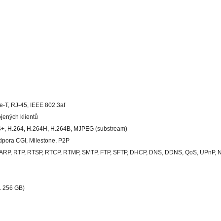
e-T, RJ-45, IEEE 802.3af
jených klientů
4+, H.264, H.264H, H.264B, MJPEG (substream)
odpora CGI, Milestone, P2P
, ARP, RTP, RTSP, RTCP, RTMP, SMTP, FTP, SFTP, DHCP, DNS, DDNS, QoS, UPnP, NT
 256 GB)