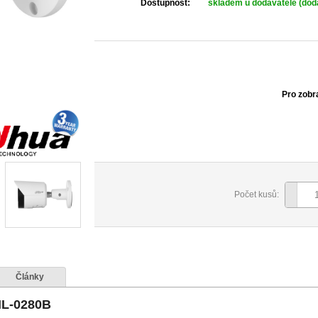
Dostupnost:
skladem u dodavatele (dodá
Pro zobr
Počet kusů:
Články
IL-0280B