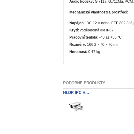
Audio kodeky:
G.711a, G.711Mu, PCM,
Mechanické vlastnosti a prostředí:
Napájení:
DC 12 V nebo IEEE 802.3af, 
Krytí:
voděodolná dle IP67
Pracovní teplota:
-40 až +55 °C
Rozměry:
166,2 × 70 × 70 mm
Hmotnost:
0,47 kg
PODOBNÉ PRODUKTY
HLDR-IPC-HFW5200DP-0600B