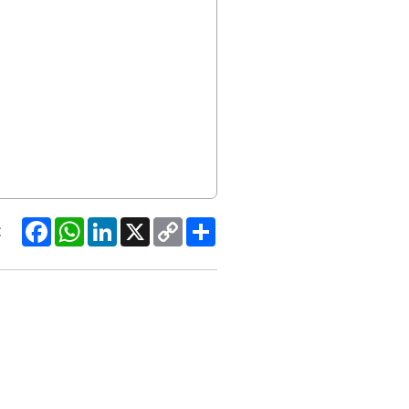
Facebook
WhatsApp
LinkedIn
X
Copy
Share
:
Link