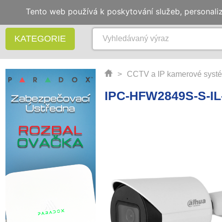
Tento web používá k poskytování služeb, personali
KATEGORIE
>
CCTV a IP kamerové syst
IPC-HFW2849S-S-IL