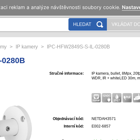
zaci reklam a analýze návštěvnosti soubory cookie.
Nastav
HLEDAT
VKLÁDAT DO
émy
>
IP kamery
>
IPC-HFW2849S-S-IL-0280B
-0280B
Stručné informace:
IP kamera, bullet, 8Mpx, 20f
WDR, IR + whiteLED 30m, m
Objednávací kód:
NETDAH3571
Interní kód:
E002-6857