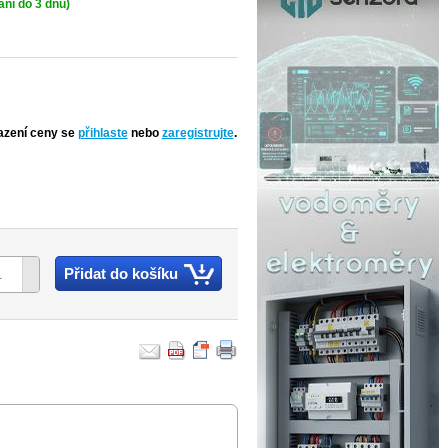
ní do 3 dnů)
azení ceny se
přihlaste
nebo
zaregistrujte
.
Přidat do košíku