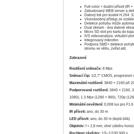
Full-color + duální přísvit (IR 
Zabudovaný WEB server a de
Datový tok pro kodek H.264: 3
Vícenásobný přístup ze vzdále
Detekce pohybu může automatic
Dual stream - dva datové stre
Micro SD slot pro kartu do kap
IVS videoanalýza: virtuální plo
Integrovaný mikrofon
Podpora SMD+ detekce pohybu (
stromu ve větru, zvířat atd.
Zobrazení
:
Rozlišení snímače:
8 Mpx
Snímací čip:
1/2,7" CMOS, progresivní 
Maximální rozlišení:
3840 × 2160 při 20
Podporovaná rozlišení:
3840 × 2160, 3
1080), 1.3 Mpx (1280 × 960), 720p (128
Minimální osvětlení:
0,008 lux pro F1.6 
IR přísvit:
ano, do 30 m
LED přísvit:
ano, do 30 m (teplá bílá)
Objektiv:
f = 2,8 mm, úhel záběru horizo
Rychlost závěrky:
1/3–1/100 000 s