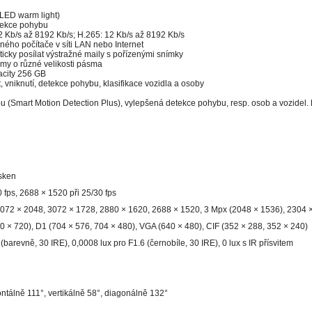
+ LED warm light)
tekce pohybu
2 Kb/s až 8192 Kb/s; H.265: 12 Kb/s až 8192 Kb/s
ného počítače v síti LAN nebo Internet
ky posílat výstražné maily s pořízenými snímky
amy o různé velikosti pásma
acity 256 GB
t, vniknutí, detekce pohybu, klasifikace vozidla a osoby
Smart Motion Detection Plus), vylepšená detekce pohybu, resp. osob a vozidel. 
sken
 fps, 2688 × 1520 při 25/30 fps
072 × 2048, 3072 × 1728, 2880 × 1620, 2688 × 1520, 3 Mpx (2048 × 1536), 2304 
0 × 720), D1 (704 × 576, 704 × 480), VGA (640 × 480), CIF (352 × 288, 352 × 240)
(barevně, 30 IRE), 0,0008 lux pro F1.6 (černobíle, 30 IRE), 0 lux s IR přísvitem
ntálně 111°, vertikálně 58°, diagonálně 132°