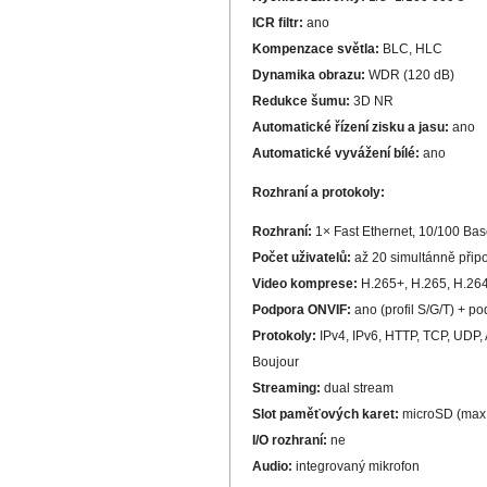
ICR filtr:
ano
Kompenzace světla:
BLC, HLC
Dynamika obrazu:
WDR (120 dB)
Redukce šumu:
3D NR
Automatické řízení zisku a jasu:
ano
Automatické vyvážení bílé:
ano
Rozhraní a protokoly:
Rozhraní:
1× Fast Ethernet, 10/100 Bas
Počet uživatelů:
až 20 simultánně připo
Video komprese:
H.265+, H.265, H.26
Podpora ONVIF:
ano (profil S/G/T) + p
Protokoly:
IPv4, IPv6, HTTP, TCP, UDP
Boujour
Streaming:
dual stream
Slot paměťových karet:
microSD (max.
I/O rozhraní:
ne
Audio:
integrovaný mikrofon