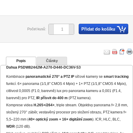
Přidat do košíku
Počet kusů:
Popis
Články
Dahua PSDW82442M-A270-D440-DC36V-S3
Kombinace
panoramatické 270° a PTZ IP
síťové kamery se
smart tracking
funkcí. 6× panorama (1/1,8" CMOS 4 Mpix) + 1× PTZ (1/1,8" CMOS 4 Mpix),
citlivost 0,0005 (F1.0, barevně) lux pro panorama kameru a 0,001 (F1.4,
barevně) pro PTZ,
IR přísvit do 400 m
(PTZ kamera).
Komprese videa
H.265+/264+
, triple stream. Objektivy panorama f= 2,8 mm,
složený 270° záběr, vestavěný procesor pro složení obrazu, PTZ kamera f=
5,5–220 mm (
40× optický zoom + 16× digitální zoom
). ICR, HLC, BLC,
WDR
(120 dB).