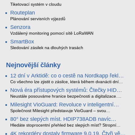
Tiketovací systém v cloudu
Routeplan
Plánování servisních výjezdů
Senzora
Vzdálený monitoring pomocí sítě LoRaWAN
SmartBox
Sledování zásilek na dlouhých trasách
Nejnovější články
12 dní v Arktidě: co o cestě na Nordkapp řekla
data ze SMARTBOX 2 MAX
Co všechno lze zjistit o zásilce, která během dvanácti dní
projede Arktidou? SMARTBOX 2 MAX jsme vzali na trasu z
Nová éra přístupových systémů: Čtečky HID
Tromsø přes Lofoty, Kirunu a finské Laponsko až na
Signo
Nordkapp. Bez jediného dobití, v mrazu až −13 °C a mimo
Neustále posouváme hranice bezpečnosti a digitalizace.
stabilní mobilní signál zaznamenával polohu, teplotu, světlo,
Rádi bychom Vám proto představili naši nejnovější nabídku
Milesight VioGuard: Revoluce v inteligentní
otřesy i náklon. Výsledkem není jen čára na mapě, ale
v oblasti kontroly přístupu – moderní a vysoce univerzální
detekci dopravních přestupků
podrobný datový příběh celé cesty.
čtečky HID Signo.
Společnost Milesight představuje VioGuard – svou
nejnovější proprietární technologii pro pokročilou detekci
80° bez slepých míst. HDIP738ADB navíc
dopravních přestupků. Tento systém, poháněný
streamuje na YouTube – bez PC.
sofistikovanými algoritmy umělé inteligence (AI), je navržen
Hledáte stoprocentní přehled bez slepých míst? Stropní
tak, aby poskytoval komplexní nástroje pro vymáhání
panoramatická kamera HDIP738ADB skládá obraz ze dvou
4K rekordéry dostaly firmware 9.0.19. Čtyři věci,
dopravních předpisů, zvyšoval bezpečnost na silnicích a
4MP senzorů SONY do jednoho čistého 180° záběru bez