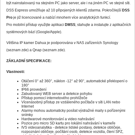
být nainstalovaný na stejném PC jako server, ale i na jiném PC ve stejné síti.
DSS Express umožňuje až 10 připojených klientů zdarma. Pokročilejší
DSS
Pro
je již licencované a nabízí mnohem více analytických funkcí.
Pro mobilní přístup využijte aplikaci
DMSS
; stahujte a instalujte z aplikačních
systémových bází (Google/Apple).
Většina IP kamer Dahua je podporována v NAS zařízeních Synology
(
seznam zde
) a Qnap (
seznam zde
).
ZÁKLADNÍ SPECIFIKACE:
Vlastnosti:
Otáčení 0° až 360°, náklon -12° až 90°, automatické překlopení o
180°
IP66 provedení
Zabudovaný WEB server a detekce pohybu
Přístup pomocí internetového prohlížeče
Vícenásobný přístup ze vzdáleného počítače v síti LAN nebo
Internet
Alarmy mohou automaticky posílat výstražné maily s pořízenými
snímky
Hardwarové monitorování a video nahrávání
Pozice pro micro SD kartu pro lokální nahrávání v kameře
IVS videoanalytika - detekce lidské postavy, detekce obličeje,
rozpoznání obličeje, počítání osob, detekce vozidla, čtení SPZ,