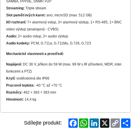
SAMBA, PPPoE, SNMP, P2P
Streaming:
Triple stream
Slot paměťových karet:
ano, microSD (max. 512 GB)
I/O rozhraní:
7× alarmový vstup, 3× alarmový výstup, 1× RS-485, 1× BNC
video výstup (analogový - CVBS)
Audio:
2× audio vstup, 2× audio výstup
Audio kodeky:
PCM, G.711a, G.711Mu, G.726, G.723
Mechanické vlastnosti a prostředí:
Napájení:
DC 36 V, příkon do 59 W (max. 99 W s IR přísvitem, WDR, intel.
funkcemi a PTZ)
Krytí:
voděodolná dle IP66
Pracovní teplota:
-40 °C až +70 °C
Rozměry:
462 × 383 × 383 mm
Hmotnost:
14,4 kg
Facebook
WhatsApp
LinkedIn
X
Copy
Sdílejte produkt:
Link