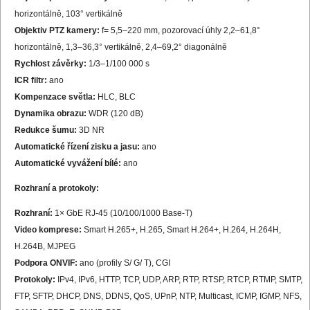
horizontálně, 103° vertikálně
Objektiv PTZ kamery:
f= 5,5–220 mm, pozorovací úhly 2,2–61,8°
horizontálně, 1,3–36,3° vertikálně, 2,4–69,2° diagonálně
Rychlost závěrky:
1/3–1/100 000 s
ICR filtr:
ano
Kompenzace světla:
HLC, BLC
Dynamika obrazu:
WDR (120 dB)
Redukce šumu:
3D NR
Automatické řízení zisku a jasu:
ano
Automatické vyvážení bílé:
ano
Rozhraní a protokoly:
Rozhraní:
1× GbE RJ-45 (10/100/1000 Base-T)
Video komprese:
Smart H.265+, H.265, Smart H.264+, H.264, H.264H,
H.264B, MJPEG
Podpora ONVIF:
ano (profily S/ G/ T), CGI
Protokoly:
IPv4, IPv6, HTTP, TCP, UDP, ARP, RTP, RTSP, RTCP, RTMP, SMTP,
FTP, SFTP, DHCP, DNS, DDNS, QoS, UPnP, NTP, Multicast, ICMP, IGMP, NFS,