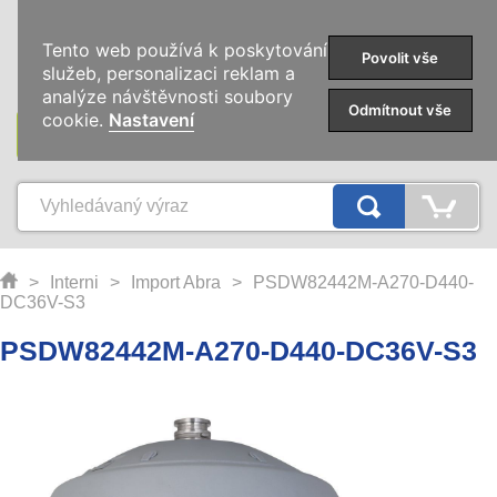
0
Tento web používá k poskytování
Povolit vše
služeb, personalizaci reklam a
analýze návštěvnosti soubory
Odmítnout vše
cookie.
Nastavení
KATEGORIE
>
Interni
>
Import Abra
>
PSDW82442M-A270-D440-
DC36V-S3
PSDW82442M-A270-D440-DC36V-S3