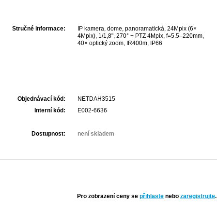
Stručné informace:
IP kamera, dome, panoramatická, 24Mpix (6×
4Mpix), 1/1,8", 270° + PTZ 4Mpix, f=5.5–220mm,
40× optický zoom, IR400m, IP66
Objednávací kód:
NETDAH3515
Interní kód:
E002-6636
Dostupnost:
není skladem
Pro zobrazení ceny se
přihlaste
nebo
zaregistrujte
.