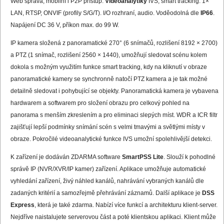
Web správa, mobilní i P2P přístup.
Videoanalytiky
IVS, smart tracking. 1×
LAN, RTSP, ONVIF (profily S/G/T). I/O rozhraní, audio. Voděodolná dle
IP66
.
Napájení DC 36 V, příkon max. do 99 W.
IP kamera složená z panoramatické 270° (6 snímačů, rozlišení 8192 × 2700)
a PTZ (1 snímač, rozlišení 2560 × 1440), umožňují sledovat scénu kolem
dokola s možným využitím funkce smart tracking, kdy na kliknutí v obraze
panoramatické kamery se synchronně natočí PTZ kamera a je tak možné
detailně sledovat i pohybující se objekty. Panoramatická kamera je vybavena
hardwarem a softwarem pro složení obrazu pro celkový pohled na
panorama s menším zkreslením a pro eliminaci slepých míst. WDR a ICR filtr
zajišťují lepší podmínky snímání scén s velmi tmavými a světlými místy v
obraze. Pokročilé videoanalytické funkce IVS umožní spolehlivější detekci.
K zařízení je dodáván ZDARMA software
SmartPSS Lite
. Slouží k pohodlné
správě IP (NVR/XVR/IP kamer) zařízení. Aplikace umožňuje automatické
vyhledání zařízení, živý náhled kanálů, nahrávání vybraných kanálů dle
zadaných kritérií a samozřejmě přehrávání záznamů. Další aplikace je
DSS
Express
, která je také zdarma. Nabízí více funkcí a architekturu klient-server.
Nejdříve naistalujete serverovou část a poté klientskou aplikaci. Klient může