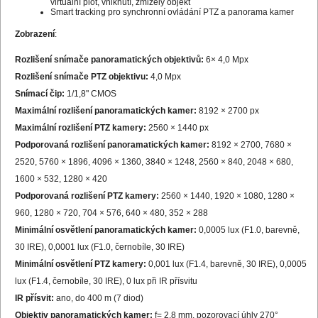
virtuální plot, vniknutí, zmizelý objekt
Smart tracking pro synchronní ovládání PTZ a panorama kamer
Zobrazení
:
Rozlišení snímače panoramatických objektivů:
6× 4,0 Mpx
Rozlišení snímače PTZ objektivu:
4,0 Mpx
Snímací čip:
1/1,8" CMOS
Maximální rozlišení panoramatických kamer:
8192 × 2700 px
Maximální rozlišení PTZ kamery:
2560 × 1440 px
Podporovaná rozlišení panoramatických kamer:
8192 × 2700, 7680 ×
2520, 5760 × 1896, 4096 × 1360, 3840 × 1248, 2560 × 840, 2048 × 680,
1600 × 532, 1280 × 420
Podporovaná rozlišení PTZ kamery:
2560 × 1440, 1920 × 1080, 1280 ×
960, 1280 × 720, 704 × 576, 640 × 480, 352 × 288
Minimální osvětlení panoramatických kamer:
0,0005 lux (F1.0, barevně,
30 IRE), 0,0001 lux (F1.0, černobíle, 30 IRE)
Minimální osvětlení PTZ kamery:
0,001 lux (F1.4, barevně, 30 IRE), 0,0005
lux (F1.4, černobíle, 30 IRE), 0 lux při IR přísvitu
IR přísvit:
ano, do 400 m (7 diod)
Objektiv panoramatických kamer:
f= 2,8 mm, pozorovací úhly 270°