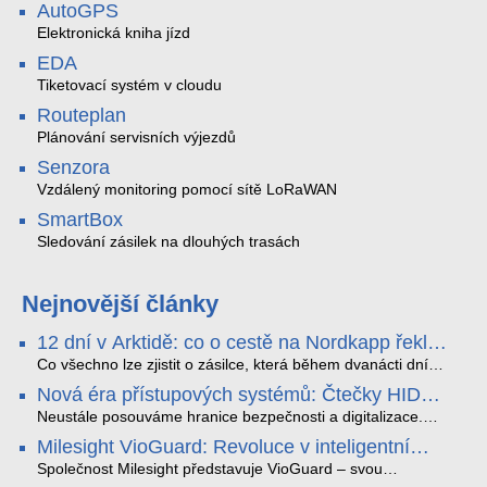
AutoGPS
Elektronická kniha jízd
EDA
Tiketovací systém v cloudu
Routeplan
Plánování servisních výjezdů
Senzora
Vzdálený monitoring pomocí sítě LoRaWAN
SmartBox
Sledování zásilek na dlouhých trasách
Nejnovější články
12 dní v Arktidě: co o cestě na Nordkapp řekla
data ze SMARTBOX 2 MAX
Co všechno lze zjistit o zásilce, která během dvanácti dní
projede Arktidou? SMARTBOX 2 MAX jsme vzali na trasu z
Nová éra přístupových systémů: Čtečky HID
Tromsø přes Lofoty, Kirunu a finské Laponsko až na
Signo
Nordkapp. Bez jediného dobití, v mrazu až −13 °C a mimo
Neustále posouváme hranice bezpečnosti a digitalizace.
stabilní mobilní signál zaznamenával polohu, teplotu, světlo,
Rádi bychom Vám proto představili naši nejnovější nabídku
Milesight VioGuard: Revoluce v inteligentní
otřesy i náklon. Výsledkem není jen čára na mapě, ale
v oblasti kontroly přístupu – moderní a vysoce univerzální
detekci dopravních přestupků
podrobný datový příběh celé cesty.
čtečky HID Signo.
Společnost Milesight představuje VioGuard – svou
nejnovější proprietární technologii pro pokročilou detekci