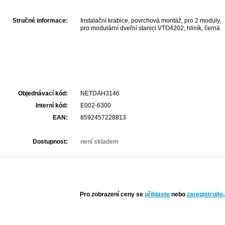
Stručné informace:
Instalační krabice, povrchová montáž, pro 2 moduly,
pro modulární dveřní stanici VTO4202, hliník, černá
Objednávací kód:
NETDAH3146
Interní kód:
E002-6300
EAN:
8592457228813
Dostupnost:
není skladem
Pro zobrazení ceny se
přihlaste
nebo
zaregistrujte
.