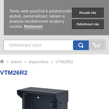
0
Tento web používá k poskytování
Povolit vše
služeb, personalizaci reklam a
analýze návštěvnosti soubory
Odmítnout vše
cookie.
Nastavení
KATEGORIE
>
Interni
>
Import Abra
>
VTM26R2
VTM26R2