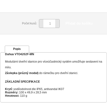
Přidat do košíku
Počet kusů:
Popis
Dahua VTO4202F-MN
Modulární dveřní stanice pro víceúčastnický systém umožňuje sestavení na
míru.
Záslepka (prázný modul)
do rámečku pro dveřní stanici.
ZÁKLADNÍ SPECIFIKACE
Krytí:
voděodolnost dle IP65, antivandal IK07
Rozměry:
100 x 49,9 x 28,5 mm
Hmotnost:
110 g