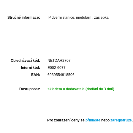
Stručné informace:
IP dveřní stanice, modulární, záslepka
Objednávací kód:
NETDAH2707
Interní kód:
E002-6077
EAN:
6939554918506
Dostupnost:
skladem u dodavatele (dodání do 3 dnů)
Pro zobrazení ceny se
přihlaste
nebo
zaregistrujte
.