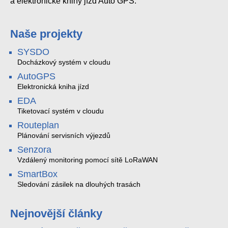
a elektronické knihy jízd Auto GPS.
Naše projekty
SYSDO
Docházkový systém v cloudu
AutoGPS
Elektronická kniha jízd
EDA
Tiketovací systém v cloudu
Routeplan
Plánování servisních výjezdů
Senzora
Vzdálený monitoring pomocí sítě LoRaWAN
SmartBox
Sledování zásilek na dlouhých trasách
Nejnovější články