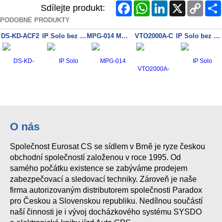
Facebook
WhatsApp
LinkedIn
X
Copy
Sdílejte produkt:
Link
PODOBNÉ PRODUKTY
DS-KD-ACF2
IP Solo bez kamery, instalace na povrch
MPG-014 Modul tlačítkový, 4 jednostranná tlačítka
VTO2000A-C
IP Solo bez kamery, instalace na povrch,černá
O nás
Společnost Eurosat CS se sídlem v Brně je ryze českou
obchodní společností založenou v roce 1995. Od
samého počátku existence se zabýváme prodejem
zabezpečovací a sledovací techniky. Zároveň je naše
firma autorizovaným distributorem společnosti Paradox
pro Českou a Slovenskou republiku. Nedílnou součástí
naší činnosti je i vývoj docházkového systému SYSDO