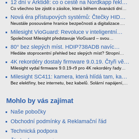
12 dní v Arktidě: co o cestě na Nordkapp řekla
data ze SMARTBOX 2 MAX
Co všechno lze zjistit o zásilce, která během dvanácti dní
projede Arktidou? SMARTBOX 2 MAX jsme vzali na trasu z
Nová éra přístupových systémů: Čtečky HID
Tromsø přes Lofoty, Kirunu a finské Laponsko až na
Signo
Nordkapp. Bez jediného dobití, v mrazu až −13 °C a mimo
Neustále posouváme hranice bezpečnosti a digitalizace.
stabilní mobilní signál zaznamenával polohu, teplotu, světlo,
Rádi bychom Vám proto představili naši nejnovější nabídku
Milesight VioGuard: Revoluce v inteligentní
otřesy i náklon. Výsledkem není jen čára na mapě, ale
v oblasti kontroly přístupu – moderní a vysoce univerzální
detekci dopravních přestupků
podrobný datový příběh celé cesty.
čtečky HID Signo.
Společnost Milesight představuje VioGuard – svou
nejnovější proprietární technologii pro pokročilou detekci
80° bez slepých míst. HDIP738ADB navíc
dopravních přestupků. Tento systém, poháněný
streamuje na YouTube – bez PC.
sofistikovanými algoritmy umělé inteligence (AI), je navržen
Hledáte stoprocentní přehled bez slepých míst? Stropní
tak, aby poskytoval komplexní nástroje pro vymáhání
panoramatická kamera HDIP738ADB skládá obraz ze dvou
4K rekordéry dostaly firmware 9.0.19. Čtyři věci,
dopravních předpisů, zvyšoval bezpečnost na silnicích a
4MP senzorů SONY do jednoho čistého 180° záběru bez
které musíte vědět.
optimalizoval plynulost dopravy v moderních městech.
zkreslení. K tomu přidává AI detekci osob a vozidel,
Milesight vydal firmware 9.0.19-r9 pro 4K rekordéry řady
obousměrný zvuk a unikátní možnost přímého vysílání na
H.265. Pokud tyhle systémy instalujete, jsou tu čtyři věci,
Milesight SC411: kamera, která hlídá tam, kam
YouTube – bez běžícího počítače.
které vám zjednoduší práci – a jedna z nich vám ušetří
kabel nedosáhne
spoustu zbytečných výjezdů k zákazníkům.
Bez elektřiny, bez internetu, bez kabelů. Solární napájení,
4G LTE a trojitá detekce PIR × AOV × AI hlídají staveniště,
pole i odlehlé objekty – a alarm s důkazem pošlou rovnou na
váš telefon. Podívejte se na video.
Mohlo by vás zajímat
Naše pobočky
Obchodní podmínky & Reklamační řád
Technická podpora