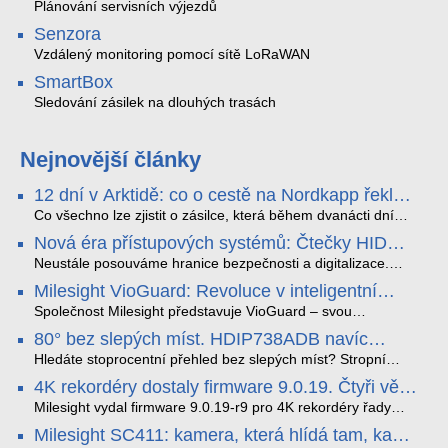
Plánování servisních výjezdů
Senzora
Vzdálený monitoring pomocí sítě LoRaWAN
SmartBox
Sledování zásilek na dlouhých trasách
Nejnovější články
12 dní v Arktidě: co o cestě na Nordkapp řekla
data ze SMARTBOX 2 MAX
Co všechno lze zjistit o zásilce, která během dvanácti dní
projede Arktidou? SMARTBOX 2 MAX jsme vzali na trasu z
Nová éra přístupových systémů: Čtečky HID
Tromsø přes Lofoty, Kirunu a finské Laponsko až na
Signo
Nordkapp. Bez jediného dobití, v mrazu až −13 °C a mimo
Neustále posouváme hranice bezpečnosti a digitalizace.
stabilní mobilní signál zaznamenával polohu, teplotu, světlo,
Rádi bychom Vám proto představili naši nejnovější nabídku
Milesight VioGuard: Revoluce v inteligentní
otřesy i náklon. Výsledkem není jen čára na mapě, ale
v oblasti kontroly přístupu – moderní a vysoce univerzální
detekci dopravních přestupků
podrobný datový příběh celé cesty.
čtečky HID Signo.
Společnost Milesight představuje VioGuard – svou
nejnovější proprietární technologii pro pokročilou detekci
80° bez slepých míst. HDIP738ADB navíc
dopravních přestupků. Tento systém, poháněný
streamuje na YouTube – bez PC.
sofistikovanými algoritmy umělé inteligence (AI), je navržen
Hledáte stoprocentní přehled bez slepých míst? Stropní
tak, aby poskytoval komplexní nástroje pro vymáhání
panoramatická kamera HDIP738ADB skládá obraz ze dvou
4K rekordéry dostaly firmware 9.0.19. Čtyři věci,
dopravních předpisů, zvyšoval bezpečnost na silnicích a
4MP senzorů SONY do jednoho čistého 180° záběru bez
které musíte vědět.
optimalizoval plynulost dopravy v moderních městech.
zkreslení. K tomu přidává AI detekci osob a vozidel,
Milesight vydal firmware 9.0.19-r9 pro 4K rekordéry řady
obousměrný zvuk a unikátní možnost přímého vysílání na
H.265. Pokud tyhle systémy instalujete, jsou tu čtyři věci,
Milesight SC411: kamera, která hlídá tam, kam
YouTube – bez běžícího počítače.
které vám zjednoduší práci – a jedna z nich vám ušetří