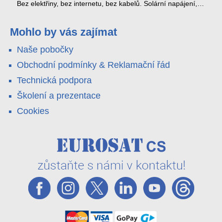
kabel nedosáhne
spoustu zbytečných výjezdů k zákazníkům.
Bez elektřiny, bez internetu, bez kabelů. Solární napájení,
4G LTE a trojitá detekce PIR × AOV × AI hlídají staveniště,
pole i odlehlé objekty – a alarm s důkazem pošlou rovnou na
váš telefon. Podívejte se na video.
Mohlo by vás zajímat
Naše pobočky
Obchodní podmínky & Reklamační řád
Technická podpora
Školení a prezentace
Cookies