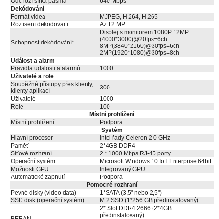
Odchozí šířka pásma
640 Mbps
Dekódování
Formát videa
MJPEG, H.264, H.265
Rozlišení dekódování
Až 12 MP
Displej s monitorem 1080P 12MP
(4000*3000)@20fps=6ch
Schopnost dekódování*
8MP(3840*2160)@30fps=6ch
2MP(1920*1080)@30fps=8ch
Událost a alarm
Pravidla událostí a alarmů
1000
Uživatelé a role
Souběžné přístupy přes klienty,
300
klienty aplikací
Uživatelé
1000
Role
100
Místní prohlížení
Místní prohlížení
Podpora
Systém
Hlavní procesor
Intel řady Celeron 2,0 GHz
Paměť
2*4GB DDR4
Síťové rozhraní
2 * 1000 Mbps RJ-45 porty
Operační systém
Microsoft Windows 10 IoT Enterprise 64bit
Možnosti GPU
Integrovaný GPU
Automatické zapnutí
Podpora
Pomocné rozhraní
Pevné disky (video data)
1*SATA (3,5" nebo 2,5")
SSD disk (operační systém)
M.2 SSD (1*256 GB předinstalovaný)
2* Slot DDR4 2666 (2*4GB
předinstalovaný)
BERAN