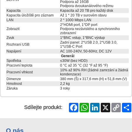
Podpora až 16GB
Podpora dvoukanálového režimu
Kapacita
Kapacita až 20 TB pro každý disk
Kapacita úložiště pro záznam
Až 1 * 20 TB v surovém stavu
LAN
2 * 1000 Mbps LAN
2*HDMI port, 1*DP port
Zobrazit
Podpora nezávislého a synchronního
zobrazení
Zvuk
1*BNC vstup, 1*BNC výstup
Zadní panel: 2*USB 2.0, 2*USB 3.0,
Rozhraní USB
1*USB-C Port
Napájení
AC 100-240V, 50-60Hz, DC 12V
Generál
Spotřeba
≤30W (bez HDD)
Pracovní teplota
0 °C až 35 °C (32 °F až 95 °F)
10% až 90% RH (žádné zamrzání a žádná
Pracovní vlhkost
kondenzace)
Dimenze
380 mm (Š) x 317,6 mm (H) x 51,8 mm (V)
Hmotnost
2,2 kg
Záruka
3 roky
Facebook
WhatsApp
LinkedIn
X
Copy
Sdílejte produkt:
Link
O nás