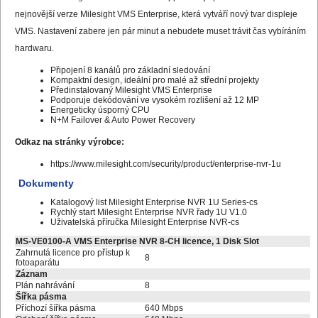
nejnovější verze Milesight VMS Enterprise, která vytváří nový tvar displeje
VMS. Nastavení zabere jen pár minut a nebudete muset trávit čas vybíráním
hardwaru.
Připojení 8 kanálů pro základní sledování
Kompaktní design, ideální pro malé až střední projekty
Předinstalovaný Milesight VMS Enterprise
Podporuje dekódování ve vysokém rozlišení až 12 MP
Energeticky úsporný CPU
N+M Failover & Auto Power Recovery
Odkaz na stránky výrobce:
https://www.milesight.com/security/product/enterprise-nvr-1u
Dokumenty
Katalogový list Milesight Enterprise NVR 1U Series-cs
Rychlý start Milesight Enterprise NVR řady 1U V1.0
Uživatelská příručka Milesight Enterprise NVR-cs
MS-VE0100-A VMS Enterprise NVR 8-CH licence, 1 Disk Slot
Zahrnutá licence pro přístup k
8
fotoaparátu
Záznam
Plán nahrávání
8
Šířka pásma
Příchozí šířka pásma
640 Mbps