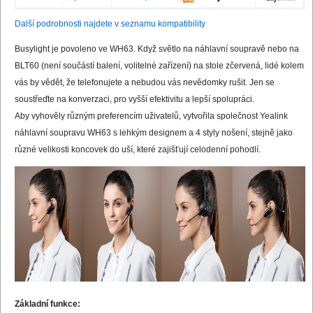
Další podrobnosti najdete v seznamu kompatibility
Busylight je povoleno ve WH63. Když světlo na náhlavní soupravě nebo na
BLT60 (není součástí balení, volitelné zařízení) na stole zčervená, lidé kolem
vás by vědět, že telefonujete a nebudou vás nevědomky rušit. Jen se
soustřeďte na konverzaci, pro vyšší efektivitu a lepší spolupráci.
Aby vyhověly různým preferencím uživatelů, vytvořila společnost Yealink
náhlavní soupravu WH63 s lehkým designem a 4 styly nošení, stejně jako
různé velikosti koncovek do uší, které zajišťují celodenní pohodlí.
Základní funkce: