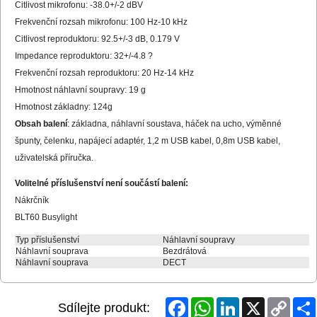
Citlivost mikrofonu: -38.0+/-2 dBV
Frekvenční rozsah mikrofonu: 100 Hz-10 kHz
Citlivost reproduktoru: 92.5+/-3 dB, 0.179 V
Impedance reproduktoru: 32+/-4.8 ?
Frekvenční rozsah reproduktoru: 20 Hz-14 kHz
Hmotnost náhlavní soupravy: 19 g
Hmotnost základny: 124g
Obsah balení
: základna, náhlavní soustava, háček na ucho, výměnné
špunty, čelenku, napájecí adaptér, 1,2 m USB kabel, 0,8m USB kabel,
uživatelská příručka.
Volitelné příslušenství není součástí balení:
Nákrčník
BLT60 Busylight
Typ příslušenství
Náhlavní soupravy
Náhlavní souprava
Bezdrátová
Náhlavní souprava
DECT
Facebook
WhatsApp
LinkedIn
X
Copy
Sdílejte produkt:
Link