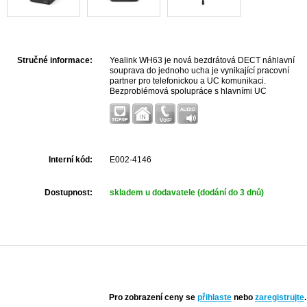
Stručné informace:
Yealink WH63 je nová bezdrátová DECT náhlavní
souprava do jednoho ucha je vynikající pracovní
partner pro telefonickou a UC komunikaci.
Bezproblémová spolupráce s hlavními UC
platformami a nativní integrace s Yealink IP telefony.
Pro zážitek z křišťálo...
Interní kód:
E002-4146
Dostupnost:
skladem u dodavatele (dodání do 3 dnů)
Pro zobrazení ceny se
přihlaste
nebo
zaregistrujte
.