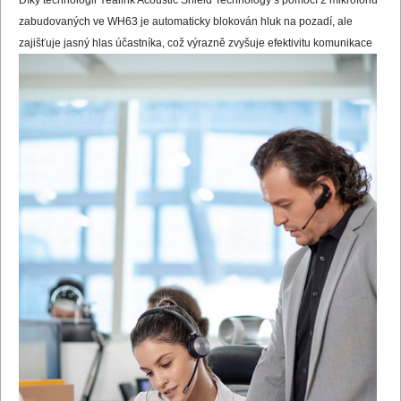
zabudovaných ve WH63 je automaticky blokován hluk na pozadí, ale
zajišťuje jasný hlas účastníka, což výrazně zvyšuje efektivitu komunikace