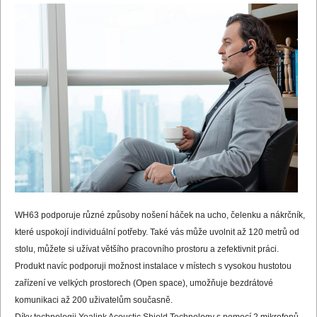
WH63 podporuje různé způsoby nošení háček na ucho, čelenku a nákrčník,
které uspokojí individuální potřeby. Také vás může uvolnit až 120 metrů od
stolu, můžete si užívat většího pracovního prostoru a zefektivnit práci.
Produkt navíc podporuji možnost instalace v místech s vysokou hustotou
zařízení ve velkých prostorech (Open space), umožňuje bezdrátové
komunikaci až 200 uživatelům současně.
Díky technologii Yealink Acoustic Shield Technology s pomocí 2 mikrofonů