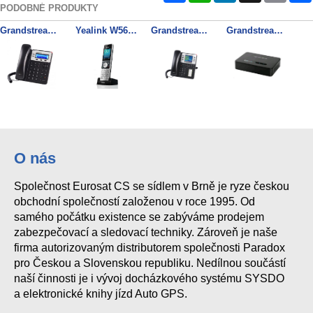
PODOBNÉ PRODUKTY
Grandstream GXP1625 SIP telefon
Yealink W56H SIP DECT ručka
Grandstream GXP2130 SIP telefon
Grandstream DP750 SIP DECT základnová stanice
Grandstream GXP2140 SIP telefon
O nás
Společnost Eurosat CS se sídlem v Brně je ryze českou
obchodní společností založenou v roce 1995. Od
samého počátku existence se zabýváme prodejem
zabezpečovací a sledovací techniky. Zároveň je naše
firma autorizovaným distributorem společnosti Paradox
pro Českou a Slovenskou republiku. Nedílnou součástí
naší činnosti je i vývoj docházkového systému SYSDO
a elektronické knihy jízd Auto GPS.