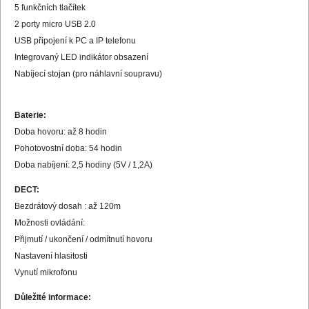
5 funkčních tlačítek
2 porty micro USB 2.0
USB připojení k PC a IP telefonu
Integrovaný LED indikátor obsazení
Nabíjecí stojan (pro náhlavní soupravu)
Baterie:
Doba hovoru: až 8 hodin
Pohotovostní doba: 54 hodin
Doba nabíjení: 2,5 hodiny (5V / 1,2A)
DECT:
Bezdrátový dosah : až 120m
Možnosti ovládání:
Přijmutí / ukončení / odmítnutí hovoru
Nastavení hlasitosti
Vynutí mikrofonu
Důležité informace: