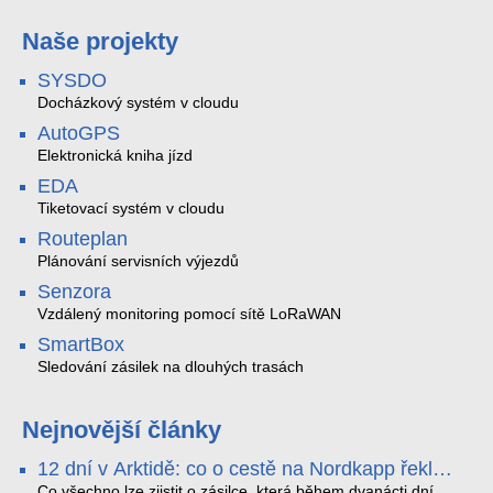
Naše projekty
SYSDO
Docházkový systém v cloudu
AutoGPS
Elektronická kniha jízd
EDA
Tiketovací systém v cloudu
Routeplan
Plánování servisních výjezdů
Senzora
Vzdálený monitoring pomocí sítě LoRaWAN
SmartBox
Sledování zásilek na dlouhých trasách
Nejnovější články
12 dní v Arktidě: co o cestě na Nordkapp řekla
data ze SMARTBOX 2 MAX
Co všechno lze zjistit o zásilce, která během dvanácti dní