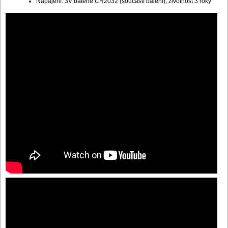
Napájení: 3V baterie CR2032 (součástí balení), životnost 3 roky