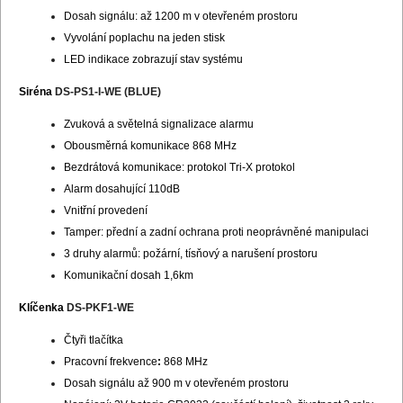
Dosah signálu: až 1200 m v otevřeném prostoru
Vyvolání poplachu na jeden stisk
LED indikace zobrazují stav systému
Siréna
DS-PS1-I-WE (BLUE)
Zvuková a světelná signalizace alarmu
Obousměrná komunikace 868 MHz
Bezdrátová komunikace: protokol Tri-X protokol
Alarm dosahující 110dB
Vnitřní provedení
Tamper: přední a zadní ochrana proti neoprávněné manipulaci
3 druhy alarmů: požární, tísňový a narušení prostoru
Komunikační dosah 1,6km
Klíčenka
DS-PKF1-WE
Čtyři tlačítka
Pracovní frekvence
:
868 MHz
Dosah signálu až 900 m v otevřeném prostoru