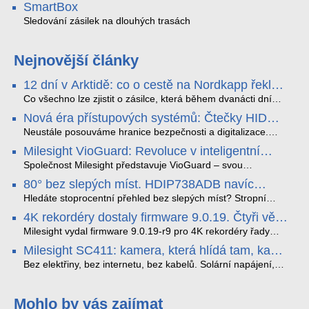
SmartBox
Sledování zásilek na dlouhých trasách
Nejnovější články
12 dní v Arktidě: co o cestě na Nordkapp řekla
data ze SMARTBOX 2 MAX
Co všechno lze zjistit o zásilce, která během dvanácti dní
projede Arktidou? SMARTBOX 2 MAX jsme vzali na trasu z
Nová éra přístupových systémů: Čtečky HID
Tromsø přes Lofoty, Kirunu a finské Laponsko až na
Signo
Nordkapp. Bez jediného dobití, v mrazu až −13 °C a mimo
Neustále posouváme hranice bezpečnosti a digitalizace.
stabilní mobilní signál zaznamenával polohu, teplotu, světlo,
Rádi bychom Vám proto představili naši nejnovější nabídku
Milesight VioGuard: Revoluce v inteligentní
otřesy i náklon. Výsledkem není jen čára na mapě, ale
v oblasti kontroly přístupu – moderní a vysoce univerzální
detekci dopravních přestupků
podrobný datový příběh celé cesty.
čtečky HID Signo.
Společnost Milesight představuje VioGuard – svou
nejnovější proprietární technologii pro pokročilou detekci
80° bez slepých míst. HDIP738ADB navíc
dopravních přestupků. Tento systém, poháněný
streamuje na YouTube – bez PC.
sofistikovanými algoritmy umělé inteligence (AI), je navržen
Hledáte stoprocentní přehled bez slepých míst? Stropní
tak, aby poskytoval komplexní nástroje pro vymáhání
panoramatická kamera HDIP738ADB skládá obraz ze dvou
4K rekordéry dostaly firmware 9.0.19. Čtyři věci,
dopravních předpisů, zvyšoval bezpečnost na silnicích a
4MP senzorů SONY do jednoho čistého 180° záběru bez
které musíte vědět.
optimalizoval plynulost dopravy v moderních městech.
zkreslení. K tomu přidává AI detekci osob a vozidel,
Milesight vydal firmware 9.0.19-r9 pro 4K rekordéry řady
obousměrný zvuk a unikátní možnost přímého vysílání na
H.265. Pokud tyhle systémy instalujete, jsou tu čtyři věci,
Milesight SC411: kamera, která hlídá tam, kam
YouTube – bez běžícího počítače.
které vám zjednoduší práci – a jedna z nich vám ušetří
kabel nedosáhne
spoustu zbytečných výjezdů k zákazníkům.
Bez elektřiny, bez internetu, bez kabelů. Solární napájení,
4G LTE a trojitá detekce PIR × AOV × AI hlídají staveniště,
pole i odlehlé objekty – a alarm s důkazem pošlou rovnou na
váš telefon. Podívejte se na video.
Mohlo by vás zajímat