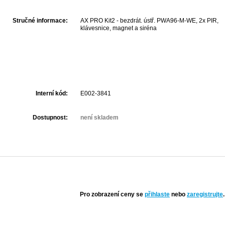
Stručné informace:
AX PRO Kit2 - bezdrát. ústř. PWA96-M-WE, 2x PIR,
klávesnice, magnet a siréna
Interní kód:
E002-3841
Dostupnost:
není skladem
Pro zobrazení ceny se
přihlaste
nebo
zaregistrujte
.