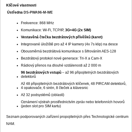
Klíčové vlastnosti
Ústředna
DS-PWA96-M-WE
Frekvence: 868 MHz
Komunikace: Wi-Fi, TCP/IP,
3G+4G (2x SIM)
Vestavěná čtečka bezdrátových přívěšků (karet)
Integrované úložiště pro až 4 IP kamery (4x 7s klip) na desce
Obousměrná bezdrátová komunikace s šifrováním AES-128
Bezdrátový protokol nové generace: Tri-X a Cam-X
Rádiový přenos na dlouhé vzdálenosti až 2 000 m
96 bezdrátových vstupů
– až 96 připojitelných bezdrátových
detektorů
Až 48 připojitelných bezdrátových klíčenek, 48 PIRCAM detektorů,
4 opakovače, 6 sirén, 8 čteček a klávesnic
Až 32 podsystémů (oblastí)
Oznámení výstrah prostřednictvím zpráv nebo telefonních hovorů
(jeden slot pro SIM kartu)
Seznam podporovaných zařízení propojitelných přes Technologické centrum
NAM.