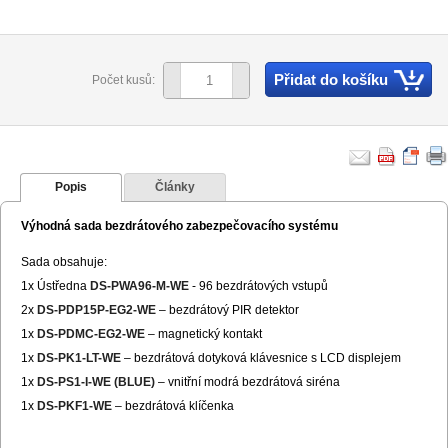
Přidat do košíku
Počet kusů:
Popis
Články
Výhodná sada bezdrátového zabezpečovacího systému
Sada obsahuje:
1x Ústředna
DS-PWA96-M-WE
- 96 bezdrátových vstupů
2x
DS-PDP15P-EG2-WE
– bezdrátový PIR detektor
1x
DS-PDMC-EG2-WE
– magnetický kontakt
1x
DS-PK1-LT-WE
– bezdrátová dotyková klávesnice s LCD displejem
1x
DS-PS1-I-WE (BLUE)
– vnitřní modrá bezdrátová siréna
1x
DS-PKF1-WE
– bezdrátová klíčenka