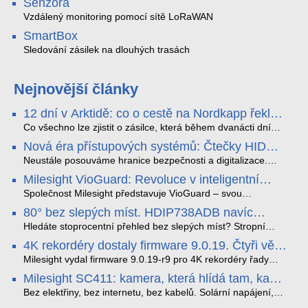
Senzora
Vzdálený monitoring pomocí sítě LoRaWAN
SmartBox
Sledování zásilek na dlouhých trasách
Nejnovější články
12 dní v Arktidě: co o cestě na Nordkapp řekla
data ze SMARTBOX 2 MAX
Co všechno lze zjistit o zásilce, která během dvanácti dní
projede Arktidou? SMARTBOX 2 MAX jsme vzali na trasu z
Nová éra přístupových systémů: Čtečky HID
Tromsø přes Lofoty, Kirunu a finské Laponsko až na
Signo
Nordkapp. Bez jediného dobití, v mrazu až −13 °C a mimo
Neustále posouváme hranice bezpečnosti a digitalizace.
stabilní mobilní signál zaznamenával polohu, teplotu, světlo,
Rádi bychom Vám proto představili naši nejnovější nabídku
Milesight VioGuard: Revoluce v inteligentní
otřesy i náklon. Výsledkem není jen čára na mapě, ale
v oblasti kontroly přístupu – moderní a vysoce univerzální
detekci dopravních přestupků
podrobný datový příběh celé cesty.
čtečky HID Signo.
Společnost Milesight představuje VioGuard – svou
nejnovější proprietární technologii pro pokročilou detekci
80° bez slepých míst. HDIP738ADB navíc
dopravních přestupků. Tento systém, poháněný
streamuje na YouTube – bez PC.
sofistikovanými algoritmy umělé inteligence (AI), je navržen
Hledáte stoprocentní přehled bez slepých míst? Stropní
tak, aby poskytoval komplexní nástroje pro vymáhání
panoramatická kamera HDIP738ADB skládá obraz ze dvou
4K rekordéry dostaly firmware 9.0.19. Čtyři věci,
dopravních předpisů, zvyšoval bezpečnost na silnicích a
4MP senzorů SONY do jednoho čistého 180° záběru bez
které musíte vědět.
optimalizoval plynulost dopravy v moderních městech.
zkreslení. K tomu přidává AI detekci osob a vozidel,
Milesight vydal firmware 9.0.19-r9 pro 4K rekordéry řady
obousměrný zvuk a unikátní možnost přímého vysílání na
H.265. Pokud tyhle systémy instalujete, jsou tu čtyři věci,
Milesight SC411: kamera, která hlídá tam, kam
YouTube – bez běžícího počítače.
které vám zjednoduší práci – a jedna z nich vám ušetří
kabel nedosáhne
spoustu zbytečných výjezdů k zákazníkům.
Bez elektřiny, bez internetu, bez kabelů. Solární napájení,
4G LTE a trojitá detekce PIR × AOV × AI hlídají staveniště,