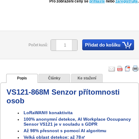
Pro zobrazení ceny se
přihlaste
nebo
zaregistrujte
.
Přidat do košíku
Počet kusů:
Popis
Články
Ke stažení
VS121-868M Senzor přítomnosti
osob
LoRaWAN® konaktivita
100% anonymní detekce, AI Workplace Occupancy
Sensor VS121 je v souladu s GDPR
Až 98% přesnost s pomocí AI algoritmu
Velká oblast detekce: až 78㎡