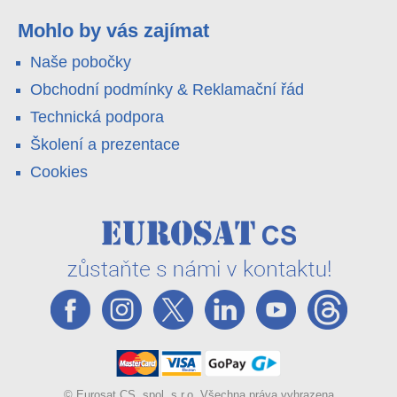
pole i odlehlé objekty – a alarm s důkazem pošlou rovnou na
váš telefon. Podívejte se na video.
Mohlo by vás zajímat
Naše pobočky
Obchodní podmínky & Reklamační řád
Technická podpora
Školení a prezentace
Cookies
© Eurosat CS, spol. s r.o. Všechna práva vyhrazena