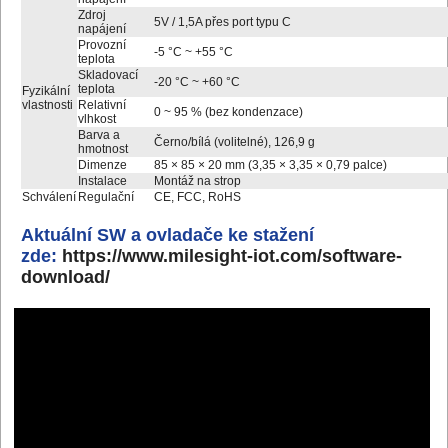
Zdroj
5V / 1,5A přes port typu C
napájení
Provozní
-5 °C ~ +55 °C
teplota
Skladovací
-20 °C ~ +60 °C
teplota
Fyzikální
vlastnosti
Relativní
0 ~ 95 % (bez kondenzace)
vlhkost
Barva a
Černo/bílá (volitelné), 126,9 g
hmotnost
Dimenze
85 × 85 × 20 mm (3,35 × 3,35 × 0,79 palce)
Instalace
Montáž na strop
Schválení
Regulační
CE, FCC, RoHS
Aktuální SW a ovladače ke stažení
zde:
https://www.milesight-iot.com/software-
download/