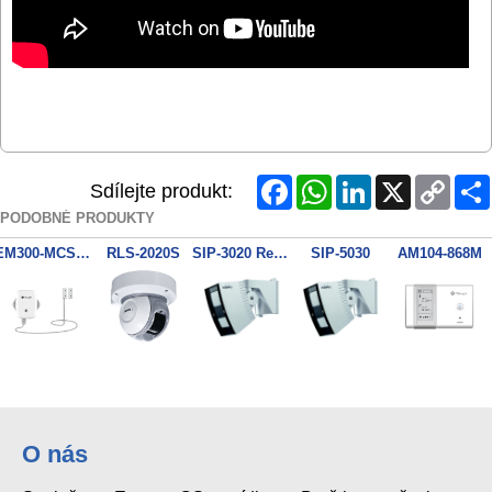
Facebook
WhatsApp
LinkedIn
X
Copy
Sdílejte produkt:
Link
PODOBNÉ PRODUKTY
EM300-MCS-868M
RLS-2020S
SIP-3020 Redwall-V
SIP-5030
AM104-868M
O nás