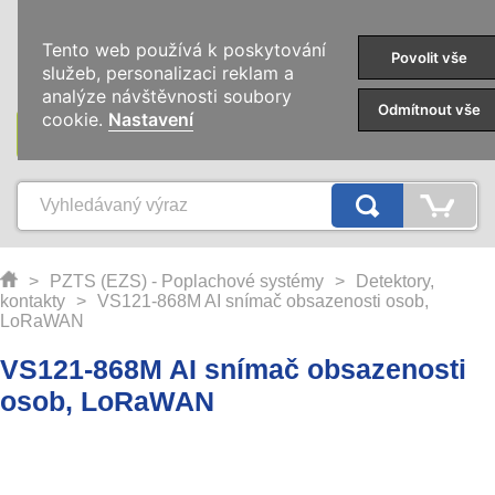
0
Tento web používá k poskytování
Povolit vše
služeb, personalizaci reklam a
analýze návštěvnosti soubory
Odmítnout vše
cookie.
Nastavení
KATEGORIE
>
PZTS (EZS) - Poplachové systémy
>
Detektory,
kontakty
>
VS121-868M AI snímač obsazenosti osob,
LoRaWAN
VS121-868M AI snímač obsazenosti
osob, LoRaWAN