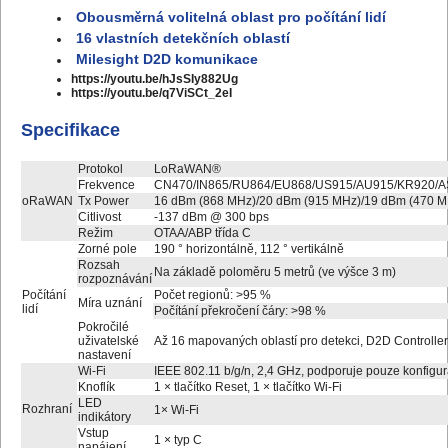
Obousměrná volitelná oblast pro počítání lidí
16 vlastních detekčních oblastí
Milesight D2D komunikace
https://youtu.be/hJsSIy882Ug
https://youtu.be/q7ViSCt_2eI
Specifikace
Protokol
LoRaWAN®
Frekvence
CN470/IN865/RU864/EU868/US915/AU915/KR920/A
oRaWAN
Tx Power
16 dBm (868 MHz)/20 dBm (915 MHz)/19 dBm (470 M
Citlivost
-137 dBm @ 300 bps
Režim
OTAA/ABP třída C
Zorné pole
190 ° horizontálně, 112 ° vertikálně
Rozsah
Na základě poloměru 5 metrů (ve výšce 3 m)
rozpoznávání
Počítání
Počet regionů: >95 %
Míra uznání
lidí
Počítání překročení čáry: >98 %
Pokročilé
uživatelské
Až 16 mapovaných oblastí pro detekci, D2D Controller
nastavení
Wi-Fi
IEEE 802.11 b/g/n, 2,4 GHz, podporuje pouze konfigur
Knoflík
1 × tlačítko Reset, 1 × tlačítko Wi-Fi
LED
Rozhraní
1× Wi-Fi
indikátory
Vstup
1 × typ C
napájení