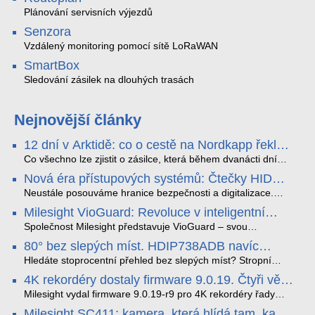
Plánování servisních výjezdů
Senzora
Vzdálený monitoring pomocí sítě LoRaWAN
SmartBox
Sledování zásilek na dlouhých trasách
Nejnovější články
12 dní v Arktidě: co o cestě na Nordkapp řekla
data ze SMARTBOX 2 MAX
Co všechno lze zjistit o zásilce, která během dvanácti dní
projede Arktidou? SMARTBOX 2 MAX jsme vzali na trasu z
Nová éra přístupových systémů: Čtečky HID
Tromsø přes Lofoty, Kirunu a finské Laponsko až na
Signo
Nordkapp. Bez jediného dobití, v mrazu až −13 °C a mimo
Neustále posouváme hranice bezpečnosti a digitalizace.
stabilní mobilní signál zaznamenával polohu, teplotu, světlo,
Rádi bychom Vám proto představili naši nejnovější nabídku
Milesight VioGuard: Revoluce v inteligentní
otřesy i náklon. Výsledkem není jen čára na mapě, ale
v oblasti kontroly přístupu – moderní a vysoce univerzální
detekci dopravních přestupků
podrobný datový příběh celé cesty.
čtečky HID Signo.
Společnost Milesight představuje VioGuard – svou
nejnovější proprietární technologii pro pokročilou detekci
80° bez slepých míst. HDIP738ADB navíc
dopravních přestupků. Tento systém, poháněný
streamuje na YouTube – bez PC.
sofistikovanými algoritmy umělé inteligence (AI), je navržen
Hledáte stoprocentní přehled bez slepých míst? Stropní
tak, aby poskytoval komplexní nástroje pro vymáhání
panoramatická kamera HDIP738ADB skládá obraz ze dvou
4K rekordéry dostaly firmware 9.0.19. Čtyři věci,
dopravních předpisů, zvyšoval bezpečnost na silnicích a
4MP senzorů SONY do jednoho čistého 180° záběru bez
které musíte vědět.
optimalizoval plynulost dopravy v moderních městech.
zkreslení. K tomu přidává AI detekci osob a vozidel,
Milesight vydal firmware 9.0.19-r9 pro 4K rekordéry řady
obousměrný zvuk a unikátní možnost přímého vysílání na
H.265. Pokud tyhle systémy instalujete, jsou tu čtyři věci,
Milesight SC411: kamera, která hlídá tam, kam