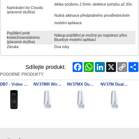
délka souboru 2.5min, detekce pohybu až 30s.
Nahrávání do Cloudu
(placená služba)
Nutná aktivace předplatného prostřednictvím
mobilní aplikace
Pojištění proti
Nákup pojištění je možný po registraci přes
krádeži/vandalismu
BlueEye mobilní aplikaci
(placená služba)
Záruka
Dva roky
Facebook
WhatsApp
LinkedIn
X
Copy
Sdílejte produkt:
Link
PODOBNÉ PRODUKTY
DB7 - Video FHD/HiFi Audio Zvonek WiFi (černý)
NV37MR Wireles Door Dual Detec 868MHz
NV37MX Dual Detector, Antimasking, PET
NV37M Dual Detector, Antimasking, PET
DB7BR - Držák pro video zvonek DB7 (bílý)
DBC5 - Zvonek vnitřní, bezdrátový, do zásuvky
DB7BR - Držák pro video zvonek DB7 (černý)