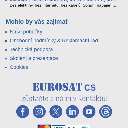
YouTube – bez běžícího počítače.
které vám zjednoduší práci – a jedna z nich vám ušetří
kabel nedosáhne
spoustu zbytečných výjezdů k zákazníkům.
Bez elektřiny, bez internetu, bez kabelů. Solární napájení,
4G LTE a trojitá detekce PIR × AOV × AI hlídají staveniště,
pole i odlehlé objekty – a alarm s důkazem pošlou rovnou na
váš telefon. Podívejte se na video.
Mohlo by vás zajímat
Naše pobočky
Obchodní podmínky & Reklamační řád
Technická podpora
Školení a prezentace
Cookies