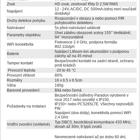
Zvuk
HD zvuk, zesilovač třídy D 2.5W RMS
12 - 24V, AC/DC, DC 500mA /zdroj není součástí
Napájení
dodávky/
Rozpoznání v obrazu a nebo pomoci PIR
Druhy detekce pohybu
pohybového detektoru
Nahrávaní
5s před-nahrávání události
Úhel záběru obrazové scény 155° Vertikálně,
Parametry objektivu
94° Horizontálně
Frekvence 2.4 GHz, podpora formátu
WiFi konektivita
802.11b/g/n
Nabíjecí Lithium-Ion akumulátor s podporou
Baterie
zálohy až na 45 minut
Bezpečnostní kontakt na zadní straně, ochrany
Tamper kontakt
proti krádeži
Provozní teplota
-20 to 45 °C
Provozní vlhkost
80%
Rozměry
16 x 6.5 x 6.5cm
Váha
180g
Barevné provedení
Bílá nebo černá
Bezpečnostní ústředny Paradox vyrobené v
roce 2017 nebo později s IP150,
IP150+ nebo PCS265LTE. Všechny nejnovější
Požadavky na instalaci
FW.
Napájení (dva dráty), konektivita pomocí WiFi
2,4 GHz
Typ DBC5, bezdrátová komunikace 433 MHz,
Vnitřní zvonění (volitelné)
dosah až 30m, 8 typů zvuků
Neomezené nahrávaní až po dobu 60 dní,