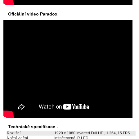
Oficiální video Paradox
Technické specifikace :
Rozlišní
1920 x 1080 Inverted Full HD, H.264, 15 FPS
Noční vidění
Infračervené IR LED