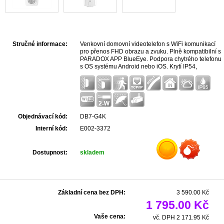
Stručné informace:
Venkovní domovní videotelefon s WiFi komunikací
pro přenos FHD obrazu a zvuku. Plně kompatibilní s
PARADOX APP BlueEye. Podpora chytrého telefonu
s OS systému Android nebo iOS. Krytí IP54,
provozní teplota -40° C to +60° C
Objednávací kód:
DB7-G4K
Interní kód:
E002-3372
Dostupnost:
skladem
Základní cena bez DPH:
3 590.00 Kč
1 795.00 Kč
Vaše cena:
vč. DPH 2 171.95 Kč