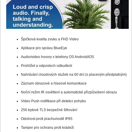
Špičková kvalita zvuku a FHD Video
Aplikace pro správu BlueEye
Audio/video hovory s telefony OS Android/iOS
Prohlížet a odposlech odkudkoli
Nahrávání cloudových služeb na 60 dní (s placeným předplatným)
Záznam obrazové a hlasové komunikace
Noční režim IR osvětlení a automatické přizpůsobení obrazu
Video Push notifikace při detekci pohybu
256 bytové TLS bezpečné šifrování
Odolnost proti prachu/vodě IP65
Tamper pro ochranu proti krádeži