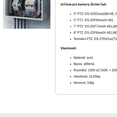
Určena pro kamery těchto řad:
5" PTZ: DS-2DE5xxx(I)W-AE,
6" PTZ:
DS-2DF6AxxxX-AEL
7" PTZ: DS-2DF72xxIX-AEL(
8" PTZ: DS-2DF8xxxIX-AEL(W
Termální PTZ: DS-2TD41xx(T)
Vlastnosti:
Materiál: ocel,
Barva: stříbrná
Rozměry: 1500 až 2500 × 20
Hmotnost: 10,85kg
Nosnost: 10kg