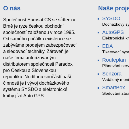
O nás
Naše proj
SYSDO
Společnost Eurosat CS se sídlem v
Docházkový sy
Brně je ryze českou obchodní
AutoGPS
společností založenou v roce 1995.
Elektronická kn
Od samého počátku existence se
zabýváme prodejem zabezpečovací
EDA
a sledovací techniky. Zároveň je
Tiketovací sys
naše firma autorizovaným
Routeplan
distributorem společnosti Paradox
Plánování serv
pro Českou a Slovenskou
Senzora
republiku. Nedílnou součástí naší
Vzdálený moni
činnosti je i vývoj docházkového
LoRaWAN
SmartBox
systému SYSDO a elektronické
Sledování zási
knihy jízd Auto GPS.
trasách