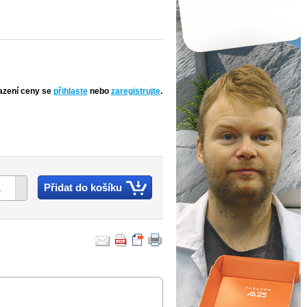
azení ceny se
přihlaste
nebo
zaregistrujte
.
Přidat do košíku