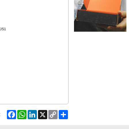
E/S1
Facebook
WhatsApp
LinkedIn
X
Copy
Share
:
Link