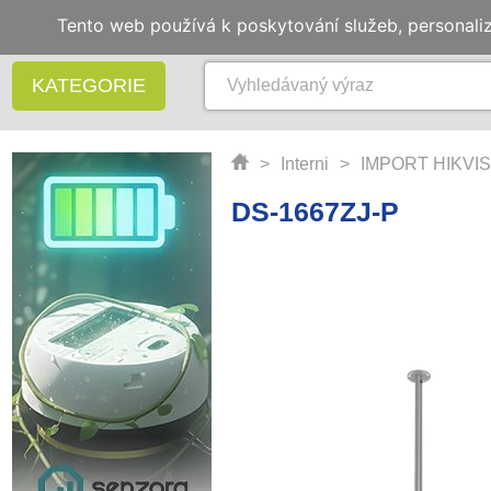
Tento web používá k poskytování služeb, personali
KATEGORIE
>
Interni
>
IMPORT HIKVIS
DS-1667ZJ-P