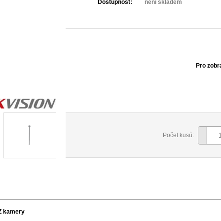
Dostupnost:
není skladem
Pro zobr
Počet kusů:
TZ kamery