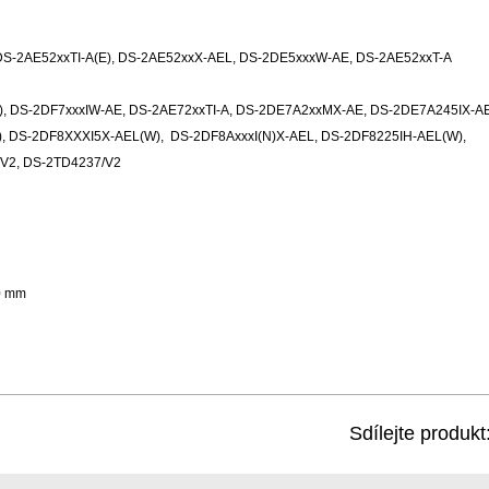
 DS-2AE52xxTI-A(E), DS-2AE52xxX-AEL, DS-2DE5xxxW-AE, DS-2AE52xxT-A
W), DS-2DF7xxxIW-AE, DS-2AE72xxTI-A, DS-2DE7A2xxMX-AE, DS-2DE7A245IX-A
), DS-2DF8XXXI5X-AEL(W),
DS-2DF8AxxxI(N)X-AEL, DS-2DF8225IH-AEL(W),
/V2, DS-2TD4237/V2
0 mm
Sdílejte produkt