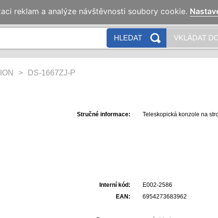
zaci reklam a analýze návštěvnosti soubory cookie.
Nastav
HLEDAT
VKLÁDAT DO
ION
>
DS-1667ZJ-P
Stručné informace:
Teleskopická konzole na str
Interní kód:
E002-2586
EAN:
6954273683962