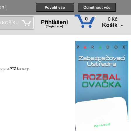
ení
Naše pobočky
Technická podpora
Povolit vše
Školení
Odmítnout vše
CS
0
0 Kč
Přihlášení
 KOŠÍKU
Košík
(Registrace)
op pro PTZ kamery