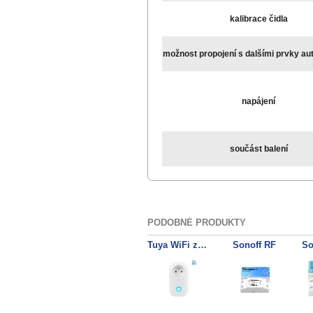
kalibrace čidla
možnost propojení s dalšími prvky au
napájení
součást balení
PODOBNÉ PRODUKTY
Tuya WiFi zásuvka EU/F, 16A měření spotřeby
Sonoff RF
So