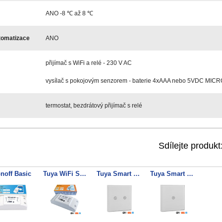
ANO -8 ℃ až
8 ℃
tomatizace
ANO
přijímač s WiFi a relé - 230 V AC
vysílač s pokojovým senzorem - baterie 4xAAA nebo 5VDC MIC
termostat, bezdrátový přijímač s relé
Sdílejte produkt
noff Basic
Tuya WiFi Switch AC1
Tuya Smart Touch 2
Tuya Smart Touch 1