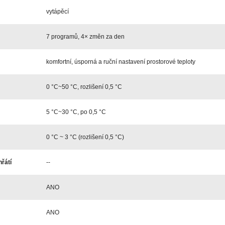
vytápěcí
7 programů, 4× změn za den
komfortní, úsporná a ruční nastavení prostorové teploty
0 °C~50 °C, rozlišení 0,5 °C
5 °C~30 °C, po 0,5 °C
0 °C ~ 3 °C (rozlišení 0,5 °C)
hřátí
--
ANO
ANO