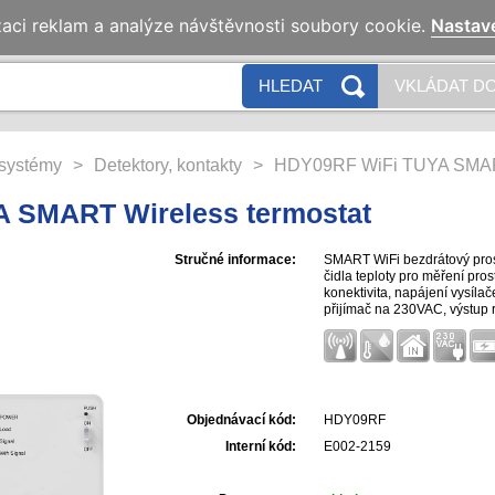
zaci reklam a analýze návštěvnosti soubory cookie.
Nastav
HLEDAT
VKLÁDAT DO
systémy
>
Detektory, kontakty
>
HDY09RF WiFi TUYA SMART
 SMART Wireless termostat
Stručné informace:
SMART WiFi bezdrátový prost
čidla teploty pro měření pro
konektivita, napájení vysí
přijímač na 230VAC, výstup r
teploty 5~80℃. Podpora cloud
Objednávací kód:
HDY09RF
Interní kód:
E002-2159