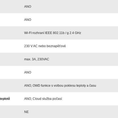
ANO
ANO
Wi-FI rozhraní IEEE 802.11b / g 2.4 GHz
230 V AC nebo beznapěťové
max. 3
A, 230VAC
ANO
ANO, OWD funkce s volbou poklesu teploty a času
teplotě
ANO, Cloud služba počasí
NE