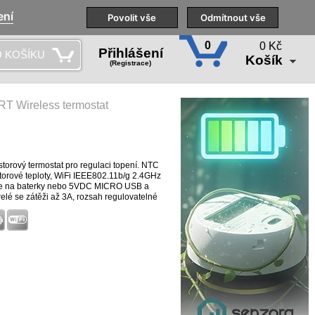
ení
Naše pobočky
Technická podpora
Povolit vše
Školení
Odmítnout vše
CS
0
0 Kč
Přihlášení
 KOŠÍKU
Košík
(Registrace)
 Wireless termostat
orový termostat pro regulaci topení. NTC
storové teploty, WiFi IEEE802.11b/g 2.4GHz
lače na baterky nebo 5VDC MICRO USB a
elé se zátěži až 3A, rozsah regulovatelné
 Tuya, Alexa, Google Assist, Rokid a jiné.