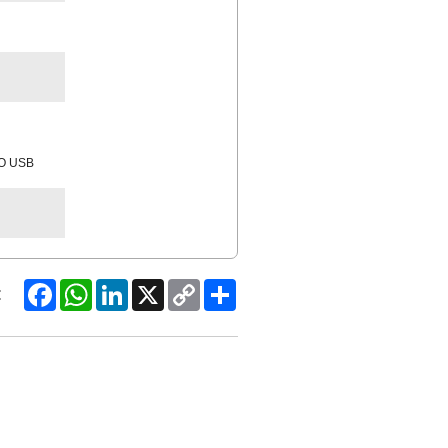
RO USB
Facebook
WhatsApp
LinkedIn
X
Copy
Share
:
Link