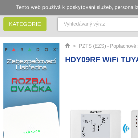
Tento web používá k poskytování služeb, personali
KATEGORIE
>
PZTS (EZS) - Poplachové 
HDY09RF WiFi TUYA