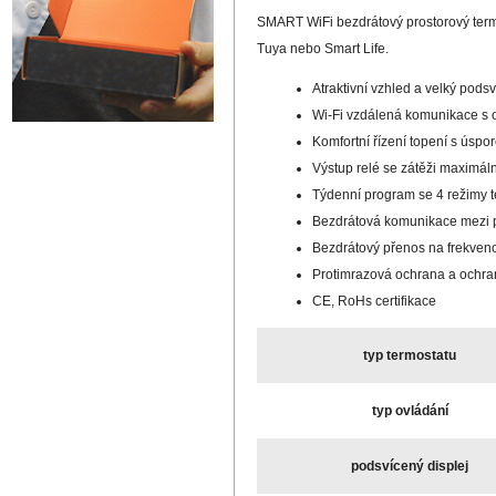
SMART WiFi bezdrátový prostorový termos
Tuya nebo Smart Life.
Atraktivní vzhled a velký pods
Wi-Fi vzdálená komunikace s o
Komfortní řízení topení s úsp
Výstup relé se zátěži maximál
Týdenní program se 4 režimy t
Bezdrátová komunikace mezi p
Bezdrátový přenos na frekvenc
Protimrazová ochrana a ochran
CE, RoHs certifikace
typ termostatu
typ ovládání
podsvícený displej