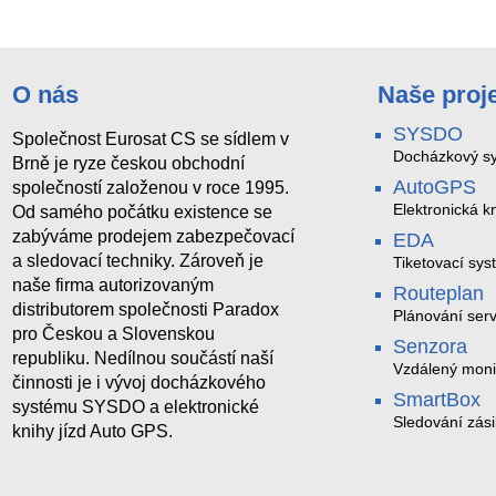
O nás
Naše proj
SYSDO
Společnost Eurosat CS se sídlem v
Docházkový sy
Brně je ryze českou obchodní
AutoGPS
společností založenou v roce 1995.
Elektronická kn
Od samého počátku existence se
zabýváme prodejem zabezpečovací
EDA
a sledovací techniky. Zároveň je
Tiketovací sys
naše firma autorizovaným
Routeplan
distributorem společnosti Paradox
Plánování serv
pro Českou a Slovenskou
Senzora
republiku. Nedílnou součástí naší
Vzdálený moni
činnosti je i vývoj docházkového
LoRaWAN
SmartBox
systému SYSDO a elektronické
Sledování zási
knihy jízd Auto GPS.
trasách