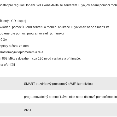
tat pro regulaci topení. WiFi konektivita se serverem Tuya, ovládání pomocí mobi
větlený LCD displej
vládání pomocí Cloud serveru a mobilní aplikace TuyaSmart nebo Smart Life
orou energie pomocí programovatelných funkcí
ně 3A
eploty a času za den
rostorovým teploměrem a relé
i 868 MHz s dosahem cca 120 m od vysílače a přijímače.
a přehřátí
SMART bezdrátový prostorový s WiFi konetivitou
programovatelný pomocí klávesnice nebo dálkové pomocí mobilní
ANO