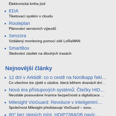
Elektronická kniha jízd
EDA
Tiketovací systém v cloudu
Routeplan
Plánování servisních výjezdů
Senzora
Vzdálený monitoring pomocí sítě LoRaWAN
SmartBox
Sledování zásilek na dlouhých trasách
Nejnovější články
12 dní v Arktidě: co o cestě na Nordkapp řekla
data ze SMARTBOX 2 MAX
Co všechno lze zjistit o zásilce, která během dvanácti dní
projede Arktidou? SMARTBOX 2 MAX jsme vzali na trasu z
Nová éra přístupových systémů: Čtečky HID
Tromsø přes Lofoty, Kirunu a finské Laponsko až na
Signo
Nordkapp. Bez jediného dobití, v mrazu až −13 °C a mimo
Neustále posouváme hranice bezpečnosti a digitalizace.
stabilní mobilní signál zaznamenával polohu, teplotu, světlo,
Rádi bychom Vám proto představili naši nejnovější nabídku
Milesight VioGuard: Revoluce v inteligentní
otřesy i náklon. Výsledkem není jen čára na mapě, ale
v oblasti kontroly přístupu – moderní a vysoce univerzální
detekci dopravních přestupků
podrobný datový příběh celé cesty.
čtečky HID Signo.
Společnost Milesight představuje VioGuard – svou
nejnovější proprietární technologii pro pokročilou detekci
80° bez slepých míst. HDIP738ADB navíc
dopravních přestupků. Tento systém, poháněný