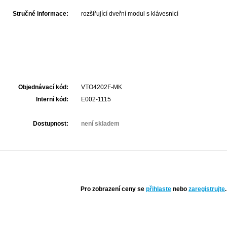
Stručné informace:
rozšiřující dveřní modul s klávesnicí
Objednávací kód:
VTO4202F-MK
Interní kód:
E002-1115
Dostupnost:
není skladem
Pro zobrazení ceny se
přihlaste
nebo
zaregistrujte
.