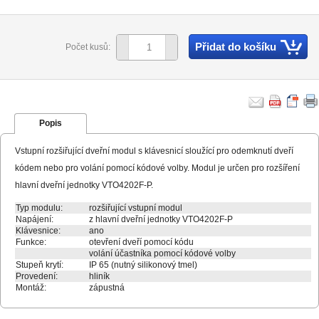
Přidat do košíku
Počet kusů:
Popis
Vstupní rozšiřující dveřní modul s klávesnicí sloužící pro odemknutí dveří
kódem nebo pro volání pomocí kódové volby. Modul je určen pro rozšíření
hlavní dveřní jednotky VTO4202F-P.
Typ modulu:
rozšiřující vstupní modul
Napájení:
z hlavní dveřní jednotky VTO4202F-P
Klávesnice:
ano
Funkce:
otevření dveří pomocí kódu
volání účastníka pomocí kódové volby
Stupeň krytí:
IP 65 (nutný silikonový tmel)
Provedení:
hliník
Montáž:
zápustná