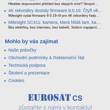
streamuje na YouTube – bez PC.
sofistikovanými algoritmy umělé inteligence (AI), je navržen
Hledáte stoprocentní přehled bez slepých míst? Stropní
tak, aby poskytoval komplexní nástroje pro vymáhání
panoramatická kamera HDIP738ADB skládá obraz ze dvou
4K rekordéry dostaly firmware 9.0.19. Čtyři věci,
dopravních předpisů, zvyšoval bezpečnost na silnicích a
4MP senzorů SONY do jednoho čistého 180° záběru bez
které musíte vědět.
optimalizoval plynulost dopravy v moderních městech.
zkreslení. K tomu přidává AI detekci osob a vozidel,
Milesight vydal firmware 9.0.19-r9 pro 4K rekordéry řady
obousměrný zvuk a unikátní možnost přímého vysílání na
H.265. Pokud tyhle systémy instalujete, jsou tu čtyři věci,
Milesight SC411: kamera, která hlídá tam, kam
YouTube – bez běžícího počítače.
které vám zjednoduší práci – a jedna z nich vám ušetří
kabel nedosáhne
spoustu zbytečných výjezdů k zákazníkům.
Bez elektřiny, bez internetu, bez kabelů. Solární napájení,
4G LTE a trojitá detekce PIR × AOV × AI hlídají staveniště,
pole i odlehlé objekty – a alarm s důkazem pošlou rovnou na
váš telefon. Podívejte se na video.
Mohlo by vás zajímat
Naše pobočky
Obchodní podmínky & Reklamační řád
Technická podpora
Školení a prezentace
Cookies