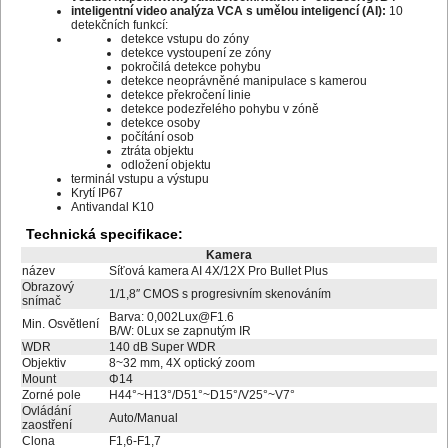
inteligentní video analýza VCA s umělou inteligencí (AI):
10
detekčních funkcí:
detekce vstupu do zóny
detekce vystoupení ze zóny
pokročilá detekce pohybu
detekce neoprávněné manipulace s kamerou
detekce překročení linie
detekce podezřelého pohybu v zóně
detekce osoby
počítání osob
ztráta objektu
odložení objektu
terminál vstupu a výstupu
Krytí IP67
Antivandal K10
Technická specifikace:
Kamera
název
Síťová kamera AI 4X/12X Pro Bullet Plus
Obrazový
1/1,8″ CMOS s progresivním skenováním
snímač
Barva: 0,002Lux@F1.6
Min. Osvětlení
B/W: 0Lux se zapnutým IR
WDR
140 dB Super WDR
Objektiv
8~32 mm, 4X optický zoom
Mount
Φ14
Zorné pole
H44°~H13°/D51°~D15°/V25°~V7°
Ovládání
Auto/Manual
zaostření
Clona
F1,6-F1,7