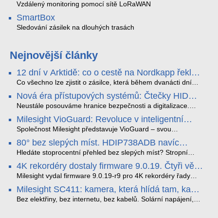
Vzdálený monitoring pomocí sítě LoRaWAN
SmartBox
Sledování zásilek na dlouhých trasách
Nejnovější články
12 dní v Arktidě: co o cestě na Nordkapp řekla
data ze SMARTBOX 2 MAX
Co všechno lze zjistit o zásilce, která během dvanácti dní
projede Arktidou? SMARTBOX 2 MAX jsme vzali na trasu z
Nová éra přístupových systémů: Čtečky HID
Tromsø přes Lofoty, Kirunu a finské Laponsko až na
Signo
Nordkapp. Bez jediného dobití, v mrazu až −13 °C a mimo
Neustále posouváme hranice bezpečnosti a digitalizace.
stabilní mobilní signál zaznamenával polohu, teplotu, světlo,
Rádi bychom Vám proto představili naši nejnovější nabídku
Milesight VioGuard: Revoluce v inteligentní
otřesy i náklon. Výsledkem není jen čára na mapě, ale
v oblasti kontroly přístupu – moderní a vysoce univerzální
detekci dopravních přestupků
podrobný datový příběh celé cesty.
čtečky HID Signo.
Společnost Milesight představuje VioGuard – svou
nejnovější proprietární technologii pro pokročilou detekci
80° bez slepých míst. HDIP738ADB navíc
dopravních přestupků. Tento systém, poháněný
streamuje na YouTube – bez PC.
sofistikovanými algoritmy umělé inteligence (AI), je navržen
Hledáte stoprocentní přehled bez slepých míst? Stropní
tak, aby poskytoval komplexní nástroje pro vymáhání
panoramatická kamera HDIP738ADB skládá obraz ze dvou
4K rekordéry dostaly firmware 9.0.19. Čtyři věci,
dopravních předpisů, zvyšoval bezpečnost na silnicích a
4MP senzorů SONY do jednoho čistého 180° záběru bez
které musíte vědět.
optimalizoval plynulost dopravy v moderních městech.
zkreslení. K tomu přidává AI detekci osob a vozidel,
Milesight vydal firmware 9.0.19-r9 pro 4K rekordéry řady
obousměrný zvuk a unikátní možnost přímého vysílání na
H.265. Pokud tyhle systémy instalujete, jsou tu čtyři věci,
Milesight SC411: kamera, která hlídá tam, kam
YouTube – bez běžícího počítače.
které vám zjednoduší práci – a jedna z nich vám ušetří
kabel nedosáhne
spoustu zbytečných výjezdů k zákazníkům.
Bez elektřiny, bez internetu, bez kabelů. Solární napájení,
4G LTE a trojitá detekce PIR × AOV × AI hlídají staveniště,
pole i odlehlé objekty – a alarm s důkazem pošlou rovnou na