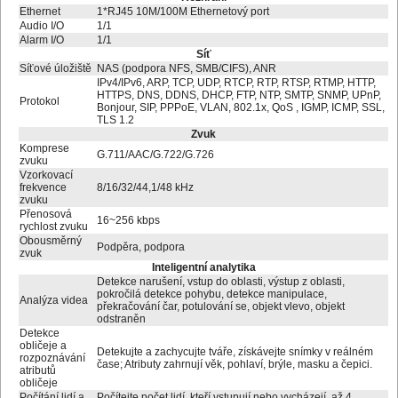
Ethernet
1*RJ45 10M/100M Ethernetový port
Audio I/O
1/1
Alarm I/O
1/1
Síť
Síťové úložiště
NAS (podpora NFS, SMB/CIFS), ANR
IPv4/IPv6, ARP, TCP, UDP, RTCP, RTP, RTSP, RTMP, HTTP,
HTTPS, DNS, DDNS, DHCP, FTP, NTP, SMTP, SNMP, UPnP,
Protokol
Bonjour, SIP, PPPoE, VLAN, 802.1x, QoS , IGMP, ICMP, SSL,
TLS 1.2
Zvuk
Komprese
G.711/AAC/G.722/G.726
zvuku
Vzorkovací
frekvence
8/16/32/44,1/48 kHz
zvuku
Přenosová
16~256 kbps
rychlost zvuku
Obousměrný
Podpěra, podpora
zvuk
Inteligentní analytika
Detekce narušení, vstup do oblasti, výstup z oblasti,
pokročilá detekce pohybu, detekce manipulace,
Analýza videa
překračování čar, potulování se, objekt vlevo, objekt
odstraněn
Detekce
obličeje a
Detekujte a zachycujte tváře, získávejte snímky v reálném
rozpoznávání
čase; Atributy zahrnují věk, pohlaví, brýle, masku a čepici.
atributů
obličeje
Počítání lidí a
Počítejte počet lidí, kteří vstupují nebo vycházejí, až 4