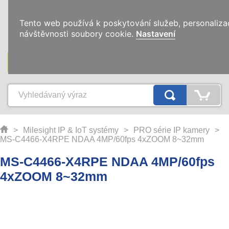
0
Tento web používá k poskytování služeb, personaliza
návštěvnosti soubory cookie.
Nastavení
KATEGORIE
>
Milesight IP & IoT systémy
>
PRO série IP kamery
>
MS-C4466-X4RPE NDAA 4MP/60fps 4xZOOM 8~32mm
MS-C4466-X4RPE NDAA 4MP/60fps
4xZOOM 8~32mm