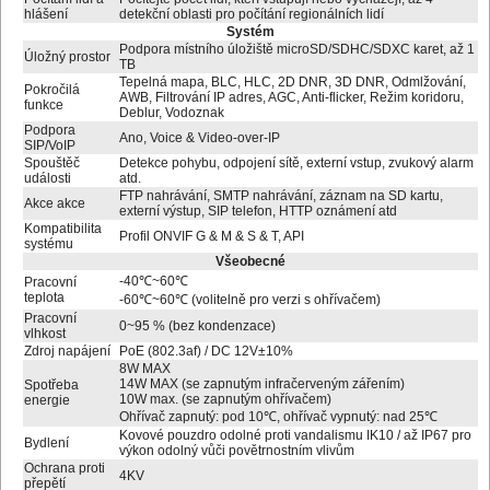
hlášení
detekční oblasti pro počítání regionálních lidí
Systém
Podpora místního úložiště microSD/SDHC/SDXC karet, až 1
Úložný prostor
TB
Tepelná mapa, BLC, HLC, 2D DNR, 3D DNR, Odmlžování,
Pokročilá
AWB, Filtrování IP adres, AGC, Anti-flicker, Režim koridoru,
funkce
Deblur, Vodoznak
Podpora
Ano, Voice & Video-over-IP
SIP/VoIP
Spouštěč
Detekce pohybu, odpojení sítě, externí vstup, zvukový alarm
události
atd.
FTP nahrávání, SMTP nahrávání, záznam na SD kartu,
Akce akce
externí výstup, SIP telefon, HTTP oznámení atd
Kompatibilita
Profil ONVIF G & M & S & T, API
systému
Všeobecné
-40℃~60℃
Pracovní
teplota
-60℃~60℃ (volitelně pro verzi s ohřívačem)
Pracovní
0~95 % (bez kondenzace)
vlhkost
Zdroj napájení
PoE (802.3af) / DC 12V±10%
8W MAX
14W MAX (se zapnutým infračerveným zářením)
Spotřeba
10W max. (se zapnutým ohřívačem)
energie
Ohřívač zapnutý: pod 10℃, ohřívač vypnutý: nad 25℃
Kovové pouzdro odolné proti vandalismu IK10 / až IP67 pro
Bydlení
výkon odolný vůči povětrnostním vlivům
Ochrana proti
4KV
přepětí