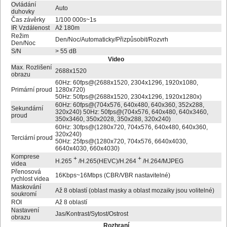
Ovládání
Auto
duhovky
Čas závěrky
1/100 000s~1s
IR Vzdálenost
Až 180m
Režim
Den/Noc/Automaticky/Přizpůsobit/Rozvrh
Den/Noc
S/N
> 55 dB
Video
Max. Rozlišení
2688x1520
obrazu
60Hz: 60fps@(2688x1520, 2304x1296, 1920x1080,
Primární proud
1280x720)
50Hz: 50fps@(2688x1520, 2304x1296, 1920x1280x)
60Hz: 60fps@(704x576, 640x480, 640x360, 352x288,
Sekundární
320x240) 50Hz: 50fps@(704x576, 640x480, 640x3460,
proud
350x3460, 350x2028, 350x288, 320x240)
60Hz: 30fps@(1280x720, 704x576, 640x480, 640x360,
320x240)
Terciární proud
50Hz: 25fps@(1280x720, 704x576, 6640x4030,
6640x4030, 660x4030)
Komprese
+
+
H.265
/H.265(HEVC)/H.264
/H.264/MJPEG
videa
Přenosová
16Kbps~16Mbps (CBR/VBR nastavitelné)
rychlost videa
Maskování
Až 8 oblastí (oblast masky a oblast mozaiky jsou volitelné)
soukromí
ROI
Až 8 oblastí
Nastavení
Jas/Kontrast/Sytost/Ostrost
obrazu
Rozhraní