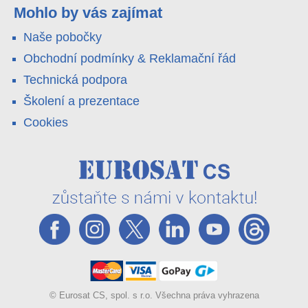
váš telefon. Podívejte se na video.
Mohlo by vás zajímat
Naše pobočky
Obchodní podmínky & Reklamační řád
Technická podpora
Školení a prezentace
Cookies
© Eurosat CS, spol. s r.o. Všechna práva vyhrazena