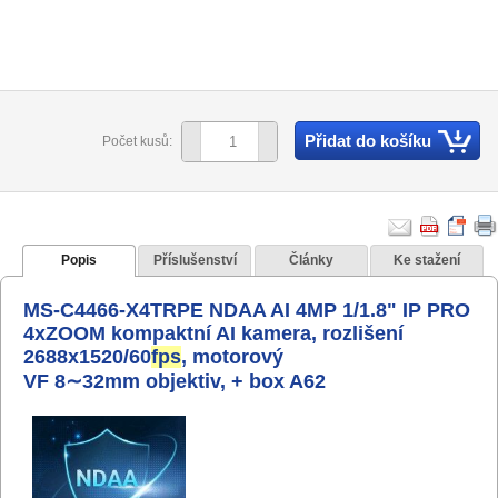
Přidat do košíku
Počet kusů:
Popis
Příslušenství
Články
Ke stažení
MS-C4466-X4TRPE NDAA AI 4MP 1/1.8" IP PRO
4xZOOM kompaktní AI kamera, rozlišení
2688x1520/60
fps
, motorový
VF 8
∼32mm
objektiv, + box A62