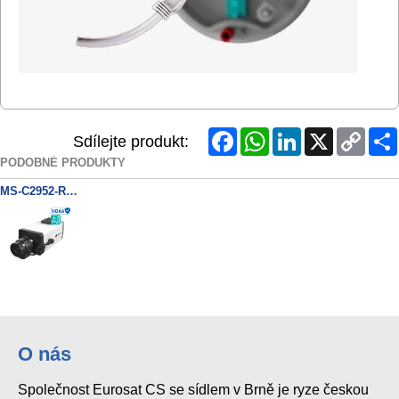
Facebook
WhatsApp
LinkedIn
X
Copy
Sdílejte produkt:
Link
PODOBNÉ PRODUKTY
MS-C2952-RPE NDAA 2MP/60fps BOX kamera
O nás
Společnost Eurosat CS se sídlem v Brně je ryze českou