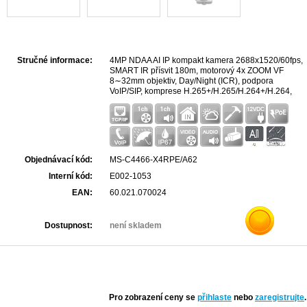
Stručné informace:
4MP NDAA AI IP kompakt kamera 2688x1520/60fps,
SMART IR přísvit 180m, motorový 4x ZOOM VF
8∼32mm objektiv, Day/Night (ICR), podpora
VoIP/SIP, komprese H.265+/H.265/H.264+/H.264,
Super WDR 140dB, citlivost 0.002lux/F1.6, AI a VCA
v ceně, PoE, časosběrná funkce, podpora Micro
SD/SDHC, krytí IP65, antivandal certifikát IK10, 3-
osý stěnový držák, montážní box v ceně.
Objednávací kód:
MS-C4466-X4RPE/A62
Interní kód:
E002-1053
EAN:
60.021.070024
Dostupnost:
není skladem
Pro zobrazení ceny se
přihlaste
nebo
zaregistrujte
.