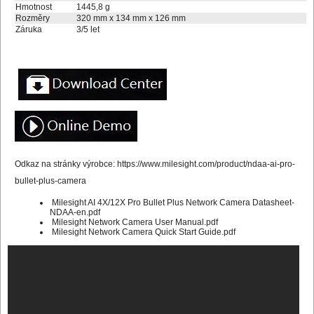
Hmotnost
1445,8 g
Rozměry
320 mm x 134 mm x 126 mm
Záruka
3/5 let
Odkaz na stránky výrobce:
https://www.milesight.com/product/ndaa-ai-pro-
bullet-plus-camera
Milesight AI 4X/12X Pro Bullet Plus Network Camera Datasheet-
NDAA-en.pdf
Milesight Network Camera User Manual.pdf
Milesight Network Camera Quick Start Guide.pdf