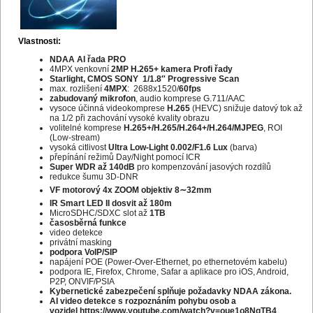
Vlastnosti:
NDAA AI řada PRO
4MPX venkovní
2MP H.265+ kamera Profi řady
Starlight, CMOS SONY 1/1.8″ Progressive Scan
max. rozlišení
4MPX
: 2688x1520/
60fps
zabudovaný mikrofon
, audio komprese G.711/AAC
vysoce účinná videokomprese
H.265
(HEVC) snižuje datový tok až
na 1/2 při zachování vysoké kvality obrazu
volitelné komprese
H.265+/H.265/H.264+/H.264/MJPEG
, ROI
(Low-stream)
vysoká citlivost
Ultra Low-Light 0.002/F1.6 Lux
(barva)
přepínání režimů Day/Night pomocí ICR
Super WDR až 140dB
pro kompenzování jasových rozdílů
redukce šumu 3D-DNR
VF motorový 4x ZOOM objektiv 8∼32mm
IR Smart LED II dosvit až 180m
MicroSDHC/SDXC slot až
1TB
časosběrná funkce
video detekce
privátní masking
podpora VoIP/SIP
napájení POE (Power-Over-Ethernet, po ethernetovém kabelu)
podpora IE, Firefox, Chrome, Safar a aplikace pro iOS, Android,
P2P, ONVIF/PSIA
Kybernetické zabezpečení splňuje požadavky NDAA zákona.
AI video detekce s rozpoznáním pohybu osob a
vozidel
https://www.youtube.com/watch?v=oue1o8NgTB4