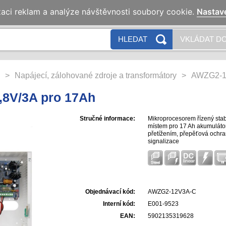
zaci reklam a analýze návštěvnosti soubory cookie.
Nastav
HLEDAT
VKLÁDAT DO
>
Napájecí, zálohované zdroje a transformátory
>
AWZG2-12
8V/3A pro 17Ah
Stručné informace:
Mikroprocesorem řízený stabi
místem pro 17 Ah akumulátor
přetížením, přepěťová ochran
signalizace
Objednávací kód:
AWZG2-12V3A-C
Interní kód:
E001-9523
EAN:
5902135319628