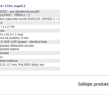
3A / 17Ah, stupeň 2
,8VDC - pro všeobecné použití
 13,8VDC - TŘÍDA 1 ÷ 2
ukce odpovídá normě EN50131, GRADE 1 ÷ 2
1 A
 / 1 x 17 Ah
max.
05 x 82 [+/- 2 mm]
ost od podlahy: 8 mm
P, OVP, UVP, tamper - otevření krytu
ýpadek střídavého proudu
ýpadek baterie
bovaný
ku
ická indikace
C01, 0,7 mm, RAL9003 (bílý), kov
Sdílejte produkt