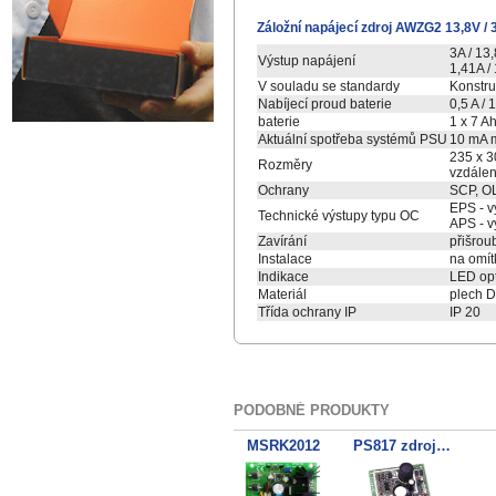
Záložní napájecí zdroj AWZG2 13,8V / 
3A / 13
Výstup napájení
1,41A /
V souladu se standardy
Konstr
Nabíjecí proud baterie
0,5 A / 
baterie
1 x 7 Ah
Aktuální spotřeba systémů PSU
10 mA 
235 x 3
Rozměry
vzdálen
Ochrany
SCP, OL
EPS - v
Technické výstupy typu OC
APS - v
Zavírání
přišrou
Instalace
na omít
Indikace
LED opt
Materiál
plech D
Třída ochrany IP
IP 20
PODOBNÉ PRODUKTY
MSRK2012
PS817 zdroj 13,8V/1,7A