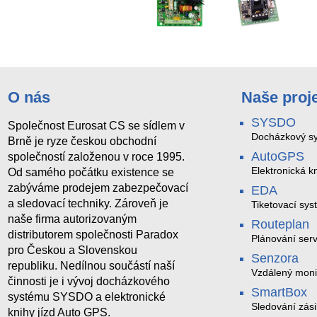
O nás
Naše proj
SYSDO
Společnost Eurosat CS se sídlem v
Docházkový sy
Brně je ryze českou obchodní
AutoGPS
společností založenou v roce 1995.
Elektronická kn
Od samého počátku existence se
zabýváme prodejem zabezpečovací
EDA
a sledovací techniky. Zároveň je
Tiketovací sys
naše firma autorizovaným
Routeplan
distributorem společnosti Paradox
Plánování serv
pro Českou a Slovenskou
Senzora
republiku. Nedílnou součástí naší
Vzdálený moni
činnosti je i vývoj docházkového
LoRaWAN
SmartBox
systému SYSDO a elektronické
Sledování zási
knihy jízd Auto GPS.