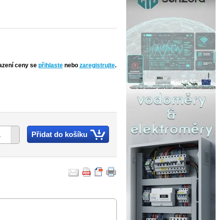
azení ceny se
přihlaste
nebo
zaregistrujte
.
Přidat do košíku