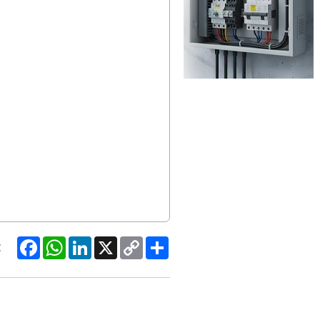
Facebook
WhatsApp
LinkedIn
X
Copy
Share
:
Link