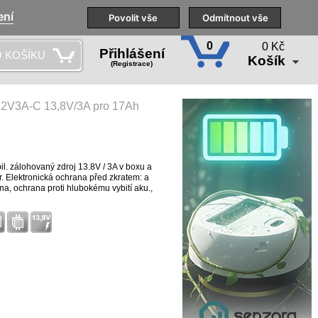
ení
Naše pobočky
Technická podpora
Povolit vše
Školení
Odmítnout vše
CS
0
0 Kč
Přihlášení
 KOŠÍKU
Košík
(Registrace)
V3A-C 13,8V/3A pro 17Ah
l. zálohovaný zdroj 13.8V / 3A v boxu a
. Elektronická ochrana před zkratem: a
a, ochrana proti hlubokému vybití aku.,