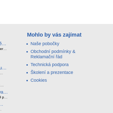
Mohlo by vás zajímat
ě
Naše pobočky
e
terá
Obchodní podmínky &
idou?
Reklamační řád
no
nu a
Technická podpora
. Bez
luce
°C a
ši
Školení a prezentace
roly
ětlo,
Cookies
jen
čilou
ový
ento
z
i
ická
bez
ware
je
az ze
noho
9 pro
í
í. K
tyhle
ěci,
l
átní
edna