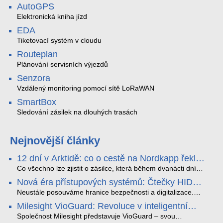
AutoGPS
Elektronická kniha jízd
EDA
Tiketovací systém v cloudu
Routeplan
Plánování servisních výjezdů
Senzora
Vzdálený monitoring pomocí sítě LoRaWAN
SmartBox
Sledování zásilek na dlouhých trasách
Nejnovější články
12 dní v Arktidě: co o cestě na Nordkapp řekla
data ze SMARTBOX 2 MAX
Co všechno lze zjistit o zásilce, která během dvanácti dní
projede Arktidou? SMARTBOX 2 MAX jsme vzali na trasu z
Nová éra přístupových systémů: Čtečky HID
Tromsø přes Lofoty, Kirunu a finské Laponsko až na
Signo
Nordkapp. Bez jediného dobití, v mrazu až −13 °C a mimo
Neustále posouváme hranice bezpečnosti a digitalizace.
stabilní mobilní signál zaznamenával polohu, teplotu, světlo,
Rádi bychom Vám proto představili naši nejnovější nabídku
Milesight VioGuard: Revoluce v inteligentní
otřesy i náklon. Výsledkem není jen čára na mapě, ale
v oblasti kontroly přístupu – moderní a vysoce univerzální
detekci dopravních přestupků
podrobný datový příběh celé cesty.
čtečky HID Signo.
Společnost Milesight představuje VioGuard – svou