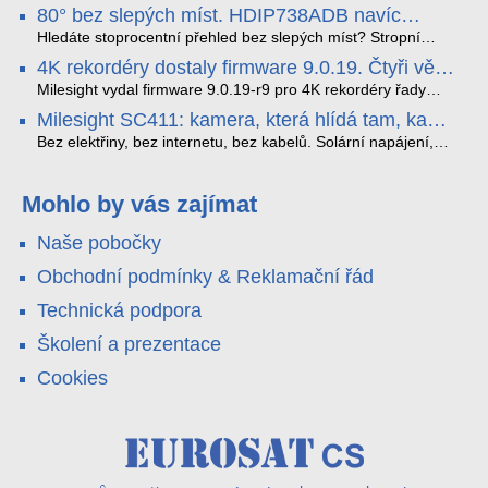
nejnovější proprietární technologii pro pokročilou detekci
80° bez slepých míst. HDIP738ADB navíc
dopravních přestupků. Tento systém, poháněný
streamuje na YouTube – bez PC.
sofistikovanými algoritmy umělé inteligence (AI), je navržen
Hledáte stoprocentní přehled bez slepých míst? Stropní
tak, aby poskytoval komplexní nástroje pro vymáhání
panoramatická kamera HDIP738ADB skládá obraz ze dvou
4K rekordéry dostaly firmware 9.0.19. Čtyři věci,
dopravních předpisů, zvyšoval bezpečnost na silnicích a
4MP senzorů SONY do jednoho čistého 180° záběru bez
které musíte vědět.
optimalizoval plynulost dopravy v moderních městech.
zkreslení. K tomu přidává AI detekci osob a vozidel,
Milesight vydal firmware 9.0.19-r9 pro 4K rekordéry řady
obousměrný zvuk a unikátní možnost přímého vysílání na
H.265. Pokud tyhle systémy instalujete, jsou tu čtyři věci,
Milesight SC411: kamera, která hlídá tam, kam
YouTube – bez běžícího počítače.
které vám zjednoduší práci – a jedna z nich vám ušetří
kabel nedosáhne
spoustu zbytečných výjezdů k zákazníkům.
Bez elektřiny, bez internetu, bez kabelů. Solární napájení,
4G LTE a trojitá detekce PIR × AOV × AI hlídají staveniště,
pole i odlehlé objekty – a alarm s důkazem pošlou rovnou na
váš telefon. Podívejte se na video.
Mohlo by vás zajímat
Naše pobočky
Obchodní podmínky & Reklamační řád
Technická podpora
Školení a prezentace
Cookies