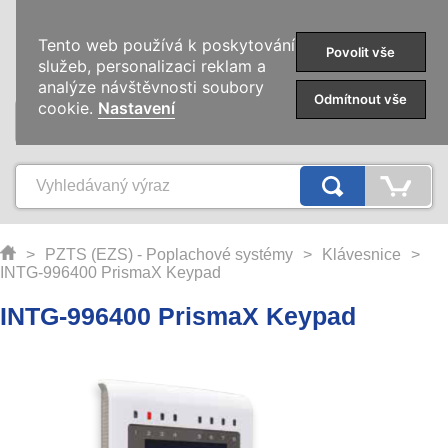
0
Tento web používá k poskytování
Povolit vše
služeb, personalizaci reklam a
analýze návštěvnosti soubory
Odmítnout vše
cookie.
Nastavení
KATEGORIE
>
PZTS (EZS) - Poplachové systémy
>
Klávesnice
>
INTG-996400 PrismaX Keypad
INTG-996400 PrismaX Keypad