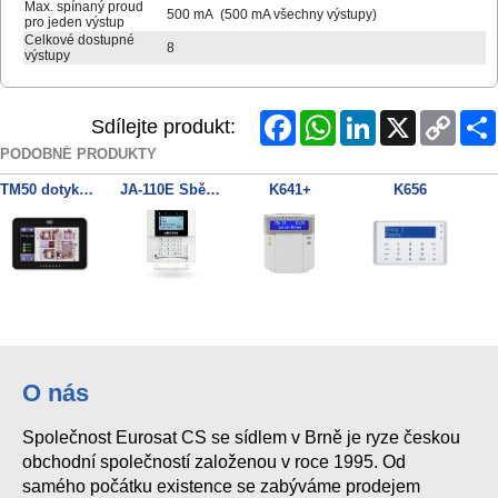
Max. spínaný proud
500 mA (500 mA všechny výstupy)
pro jeden výstup
Celkové dostupné
8
výstupy
Facebook
WhatsApp
LinkedIn
X
Copy
Sdílejte produkt:
Link
PODOBNÉ PRODUKTY
TM50 dotyková klávesnice - černá
JA-110E Sběrnicová klávesnice
K641+
K656
TM50 dotyková klávesnice - bílá
INTG-995400 EliteX Terminal
K32LCD+ LCD keypad
O nás
Společnost Eurosat CS se sídlem v Brně je ryze českou
obchodní společností založenou v roce 1995. Od
samého počátku existence se zabýváme prodejem