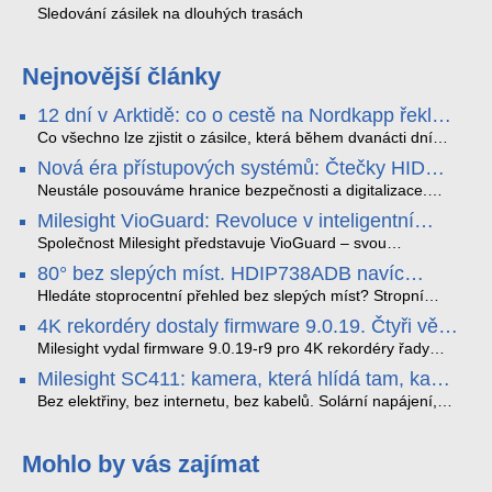
Sledování zásilek na dlouhých trasách
Nejnovější články
12 dní v Arktidě: co o cestě na Nordkapp řekla
data ze SMARTBOX 2 MAX
Co všechno lze zjistit o zásilce, která během dvanácti dní
projede Arktidou? SMARTBOX 2 MAX jsme vzali na trasu z
Nová éra přístupových systémů: Čtečky HID
Tromsø přes Lofoty, Kirunu a finské Laponsko až na
Signo
Nordkapp. Bez jediného dobití, v mrazu až −13 °C a mimo
Neustále posouváme hranice bezpečnosti a digitalizace.
stabilní mobilní signál zaznamenával polohu, teplotu, světlo,
Rádi bychom Vám proto představili naši nejnovější nabídku
Milesight VioGuard: Revoluce v inteligentní
otřesy i náklon. Výsledkem není jen čára na mapě, ale
v oblasti kontroly přístupu – moderní a vysoce univerzální
detekci dopravních přestupků
podrobný datový příběh celé cesty.
čtečky HID Signo.
Společnost Milesight představuje VioGuard – svou
nejnovější proprietární technologii pro pokročilou detekci
80° bez slepých míst. HDIP738ADB navíc
dopravních přestupků. Tento systém, poháněný
streamuje na YouTube – bez PC.
sofistikovanými algoritmy umělé inteligence (AI), je navržen
Hledáte stoprocentní přehled bez slepých míst? Stropní
tak, aby poskytoval komplexní nástroje pro vymáhání
panoramatická kamera HDIP738ADB skládá obraz ze dvou
4K rekordéry dostaly firmware 9.0.19. Čtyři věci,
dopravních předpisů, zvyšoval bezpečnost na silnicích a
4MP senzorů SONY do jednoho čistého 180° záběru bez
které musíte vědět.
optimalizoval plynulost dopravy v moderních městech.
zkreslení. K tomu přidává AI detekci osob a vozidel,
Milesight vydal firmware 9.0.19-r9 pro 4K rekordéry řady
obousměrný zvuk a unikátní možnost přímého vysílání na
H.265. Pokud tyhle systémy instalujete, jsou tu čtyři věci,
Milesight SC411: kamera, která hlídá tam, kam
YouTube – bez běžícího počítače.
které vám zjednoduší práci – a jedna z nich vám ušetří
kabel nedosáhne
spoustu zbytečných výjezdů k zákazníkům.
Bez elektřiny, bez internetu, bez kabelů. Solární napájení,
4G LTE a trojitá detekce PIR × AOV × AI hlídají staveniště,
pole i odlehlé objekty – a alarm s důkazem pošlou rovnou na
váš telefon. Podívejte se na video.
Mohlo by vás zajímat