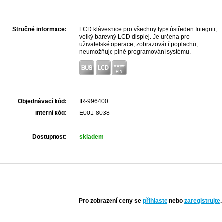
Stručné informace:
LCD klávesnice pro všechny typy ústředen Integriti,
velký barevný LCD displej. Je určena pro
uživatelské operace, zobrazování poplachů,
neumožňuje plné programování systému.
Objednávací kód:
IR-996400
Interní kód:
E001-8038
Dostupnost:
skladem
Pro zobrazení ceny se
přihlaste
nebo
zaregistrujte
.