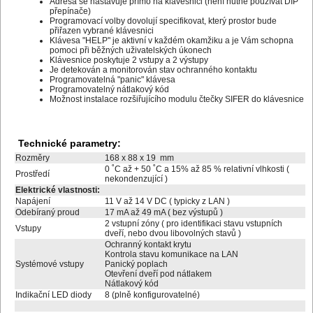
Adresa se nastavuje přímo na klávesnici (není nutné používat DIP
přepínače)
Programovací volby dovolují specifikovat, který prostor bude
přiřazen vybrané klávesnici
Klávesa "HELP" je aktivní v každém okamžiku a je Vám schopna
pomoci při běžných uživatelských úkonech
Klávesnice poskytuje 2 vstupy a 2 výstupy
Je detekován a monitorován stav ochranného kontaktu
Programovatelná "panic" klávesa
Programovatelný nátlakový kód
Možnost instalace rozšiřujícího modulu čtečky SIFER do klávesnice
Technické parametry:
Rozměry
168 x 88 x 19 mm
0 ˚C až + 50 ˚C a 15% až 85 % relativní vlhkosti (
Prostředí
nekondenzující )
Elektrické vlastnosti:
Napájení
11 V až 14 V DC ( typicky z LAN )
Odebíraný proud
17 mA až 49 mA ( bez výstupů )
2 vstupní zóny ( pro identifikaci stavu vstupních
Vstupy
dveří, nebo dvou libovolných stavů )
Ochranný kontakt krytu
Kontrola stavu komunikace na LAN
Systémové vstupy
Panický poplach
Otevření dveří pod nátlakem
Nátlakový kód
Indikační LED diody
8 (plně konfigurovatelné)