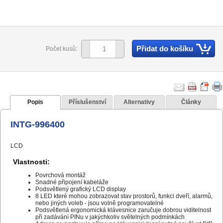
Přidat do košíku
Počet kusů:
Popis
Příslušenství
Alternativy
Články
INTG-996400
LCD
Vlastnosti:
Povrchová montáž
Snadné připojení kabeláže
Podsvětlený grafický LCD display
8 LED které mohou zobrazovat stav prostorů, funkci dveří, alarmů,
nebo jiných voleb - jsou volně programovatelné
Podsvětlená ergonomická klávesnice zaručuje dobrou viditelnost
při zadávání PINu v jakýchkoliv světelných podmínkách