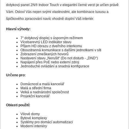
dotykový panel 2N® Indoor Touch v elegantní černé verzi je určen právě
Vám. Osloví Vás nejen svými vlastnostmi, ale kombinace luxusu a
špičkového zpracování navíc vhodně doplní Váš interiér.
Hlavní výhody:
7“ dotykový displej s úsporným režimem
Vícebarevný LED indikátor stavu
Příjem HD obrazu z dveřního interkomu
Oboustranná komunikace s dalšími jednotkami v síti
Zobrazení zmeškaných hovorů
Nastavení stavu „Nerušit“ (Do not disturb - „DND“)
Napájení přes PoE nebo externí zdroj
Jednoduché ovládání a snadná konfigurace
Určeno pro:
Domácnost a malá kancelář
Malá a střední firma
Velká a nadnárodní společnost
Projekční kancelář
Oblasti použití:
Vilové domy
Bytové komplexy
Systémy pro domácí automatizaci
Moderní interiéry