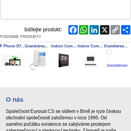
Facebook
WhatsApp
LinkedIn
X
Copy
Sdílejte produkt:
Link
PODOBNÉ PRODUKTY
IP Phone D7A - USB kamera
Grandstream GHP630W SIP WiFi hotelový telefon s displejem bílý
Indoor Compact, Black
Indoor Compact, White
Grandstream GHP631 SIP hotelový telefon s displejem černý
O nás
Společnost Eurosat CS se sídlem v Brně je ryze českou
obchodní společností založenou v roce 1995. Od
samého počátku existence se zabýváme prodejem
zabezpečovací a sledovací techniky. Zároveň je naše