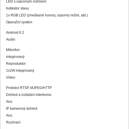
LED s úsporným režimem
Indikátor stavu:
1x RGB LED (zmeškané hovory, úsporný režim, atd.)
Operační systém
Android 6.2
Audio
Mikrofon:
integrovaný
Reproduktor:
1x2W integrovaný
Video
Protokol RTSP, MJPEG/HTTP
Dohled a ovládání interkomu:
Ano
IP kamerový dohled:
Ano
Rozhraní