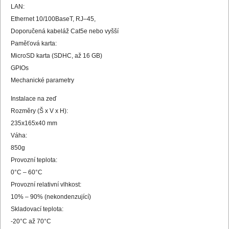
LAN:
Ethernet 10/100BaseT, RJ–45,
Doporučená kabeláž Cat5e nebo vyšší
Paměťová karta:
MicroSD karta (SDHC, až 16 GB)
GPIOs
Mechanické parametry
Instalace na zeď
Rozměry (Š x V x H):
235x165x40 mm
Váha:
850g
Provozní teplota:
0°C – 60°C
Provozní relativní vlhkost:
10% – 90% (nekondenzující)
Skladovací teplota:
-20°C až 70°C