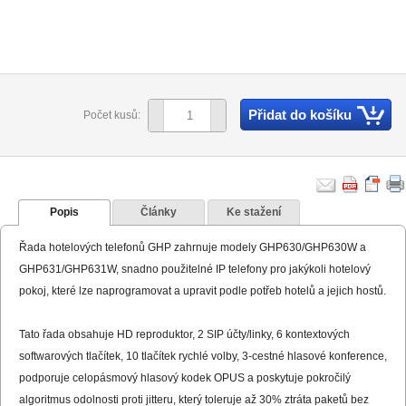
Přidat do košíku
Počet kusů:
Popis
Články
Ke stažení
Řada hotelových telefonů GHP zahrnuje modely GHP630/GHP630W a
GHP631/GHP631W, snadno použitelné IP telefony pro jakýkoli hotelový
pokoj, které lze naprogramovat a upravit podle potřeb hotelů a jejich hostů.
Tato řada obsahuje HD reproduktor, 2 SIP účty/linky, 6 kontextových
softwarových tlačítek, 10 tlačítek rychlé volby, 3-cestné hlasové konference,
podporuje celopásmový hlasový kodek OPUS a poskytuje pokročilý
algoritmus odolnosti proti jitteru, který toleruje až 30% ztráta paketů bez