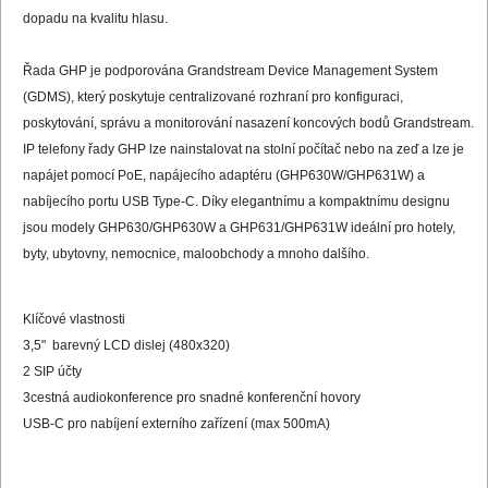
dopadu na kvalitu hlasu.
Řada GHP je podporována Grandstream Device Management System
(GDMS), který poskytuje centralizované rozhraní pro konfiguraci,
poskytování, správu a monitorování nasazení koncových bodů Grandstream.
IP telefony řady GHP lze nainstalovat na stolní počítač nebo na zeď a lze je
napájet pomocí PoE, napájecího adaptéru (GHP630W/GHP631W) a
nabíjecího portu USB Type-C. Díky elegantnímu a kompaktnímu designu
jsou modely GHP630/GHP630W a GHP631/GHP631W ideální pro hotely,
byty, ubytovny, nemocnice, maloobchody a mnoho dalšího.
Klíčové vlastnosti
3,5" barevný LCD dislej (480x320)
2 SIP účty
3cestná audiokonference pro snadné konferenční hovory
USB-C pro nabíjení externího zařízení (max 500mA)