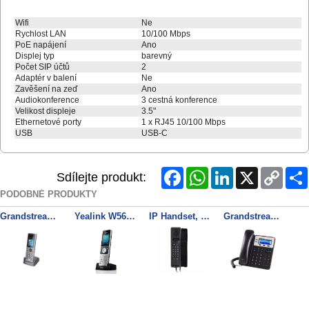
Wifi
Ne
Rychlost LAN
10/100 Mbps
PoE napájení
Ano
Displej typ
barevný
Počet SIP účtů
2
Adaptér v balení
Ne
Zavěšení na zeď
Ano
Audiokonference
3 cestná konference
Velikost displeje
3.5"
Ethernetové porty
1 x RJ45 10/100 Mbps
USB
USB-C
Facebook
WhatsApp
LinkedIn
X
Copy
Sdílejte produkt:
Link
PODOBNÉ PRODUKTY
Grandstream DP722 SIP DECT ručka
Yealink W56H SIP DECT ručka
IP Handset, Black
Grandstream GXP1625 SIP telefon
Grandstream GXP2130 SIP telefon
IP Handset, White
Grandstream GXP2140 SIP telefon
Yealink SIP-T30P SIP telefon, s napájecím adaptérem