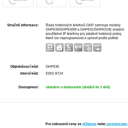
Stručné informace:
Řada hotelových telefonů GHP zahrnuje modely
GHP630/GHP630W a GHP631/GHP631W, snadno
použitelné IP telefony pro jakýkoli hotelový pokoj,
které lze naprogramovat a upravit podle potřeb
hotelů a jejich hostů. Tato řada obsahuje HD
reproduktor, 2 SIP účty...
Objednávací kód:
GHP630
Interní kód:
E002-9724
Dostupnost:
skladem u dodavatele (dodání do 3 dnů)
Pro zobrazení ceny se
přihlaste
nebo
zaregistrujte
.