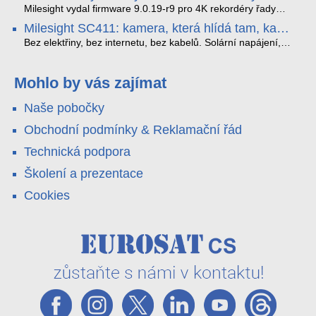
které musíte vědět.
optimalizoval plynulost dopravy v moderních městech.
zkreslení. K tomu přidává AI detekci osob a vozidel,
Milesight vydal firmware 9.0.19-r9 pro 4K rekordéry řady
obousměrný zvuk a unikátní možnost přímého vysílání na
H.265. Pokud tyhle systémy instalujete, jsou tu čtyři věci,
Milesight SC411: kamera, která hlídá tam, kam
YouTube – bez běžícího počítače.
které vám zjednoduší práci – a jedna z nich vám ušetří
kabel nedosáhne
spoustu zbytečných výjezdů k zákazníkům.
Bez elektřiny, bez internetu, bez kabelů. Solární napájení,
4G LTE a trojitá detekce PIR × AOV × AI hlídají staveniště,
pole i odlehlé objekty – a alarm s důkazem pošlou rovnou na
váš telefon. Podívejte se na video.
Mohlo by vás zajímat
Naše pobočky
Obchodní podmínky & Reklamační řád
Technická podpora
Školení a prezentace
Cookies