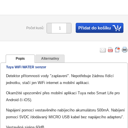
Přidat do košíku
Počet kusů:
Popis
Alternativy
Tuya WiFi WATER senzor
Detektor přítomnosti vody "zaplavení". Nepotřebuje žádnou řídící
jednotku, stačí jen WiFi internet a mobilní aplikaci.
Okamžité upozornění přes mobilní aplikaci Tuya nebo Smart Life pro
Android či iOS).
Napájení pomocí vestavěného nabíjecího akumulátoru 500mA. Nabíjení
pomocí 5VDC /dodávaný MICRO USB kabel bez napájecího adapteru".
Vestavěná siréna 60dB.