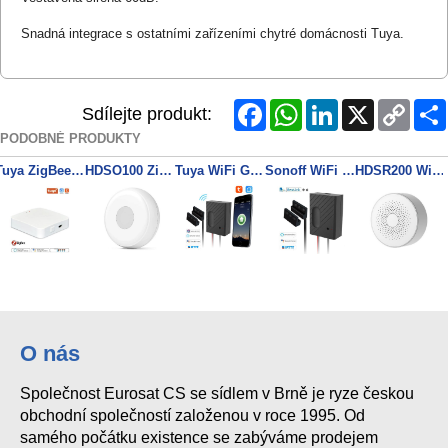
Snadná integrace s ostatními zařízeními chytré domácnosti Tuya.
Facebook
WhatsApp
LinkedIn
X
Copy
Sdílejte produkt:
Link
PODOBNÉ PRODUKTY
Tuya ZigBee HUB WiFi
HDSO100 Zigbee TUYA SMART tlačítko
Tuya WiFi Gate DC5
Sonoff WiFi otvírač
HDSR200 WiFi TUYA siréna s blikačem
O nás
Společnost Eurosat CS se sídlem v Brně je ryze českou
obchodní společností založenou v roce 1995. Od
samého počátku existence se zabýváme prodejem