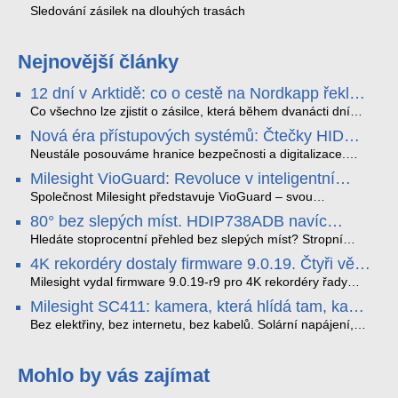
Sledování zásilek na dlouhých trasách
Nejnovější články
12 dní v Arktidě: co o cestě na Nordkapp řekla
data ze SMARTBOX 2 MAX
Co všechno lze zjistit o zásilce, která během dvanácti dní
projede Arktidou? SMARTBOX 2 MAX jsme vzali na trasu z
Nová éra přístupových systémů: Čtečky HID
Tromsø přes Lofoty, Kirunu a finské Laponsko až na
Signo
Nordkapp. Bez jediného dobití, v mrazu až −13 °C a mimo
Neustále posouváme hranice bezpečnosti a digitalizace.
stabilní mobilní signál zaznamenával polohu, teplotu, světlo,
Rádi bychom Vám proto představili naši nejnovější nabídku
Milesight VioGuard: Revoluce v inteligentní
otřesy i náklon. Výsledkem není jen čára na mapě, ale
v oblasti kontroly přístupu – moderní a vysoce univerzální
detekci dopravních přestupků
podrobný datový příběh celé cesty.
čtečky HID Signo.
Společnost Milesight představuje VioGuard – svou
nejnovější proprietární technologii pro pokročilou detekci
80° bez slepých míst. HDIP738ADB navíc
dopravních přestupků. Tento systém, poháněný
streamuje na YouTube – bez PC.
sofistikovanými algoritmy umělé inteligence (AI), je navržen
Hledáte stoprocentní přehled bez slepých míst? Stropní
tak, aby poskytoval komplexní nástroje pro vymáhání
panoramatická kamera HDIP738ADB skládá obraz ze dvou
4K rekordéry dostaly firmware 9.0.19. Čtyři věci,
dopravních předpisů, zvyšoval bezpečnost na silnicích a
4MP senzorů SONY do jednoho čistého 180° záběru bez
které musíte vědět.
optimalizoval plynulost dopravy v moderních městech.
zkreslení. K tomu přidává AI detekci osob a vozidel,
Milesight vydal firmware 9.0.19-r9 pro 4K rekordéry řady
obousměrný zvuk a unikátní možnost přímého vysílání na
H.265. Pokud tyhle systémy instalujete, jsou tu čtyři věci,
Milesight SC411: kamera, která hlídá tam, kam
YouTube – bez běžícího počítače.
které vám zjednoduší práci – a jedna z nich vám ušetří
kabel nedosáhne
spoustu zbytečných výjezdů k zákazníkům.
Bez elektřiny, bez internetu, bez kabelů. Solární napájení,
4G LTE a trojitá detekce PIR × AOV × AI hlídají staveniště,
pole i odlehlé objekty – a alarm s důkazem pošlou rovnou na
váš telefon. Podívejte se na video.
Mohlo by vás zajímat