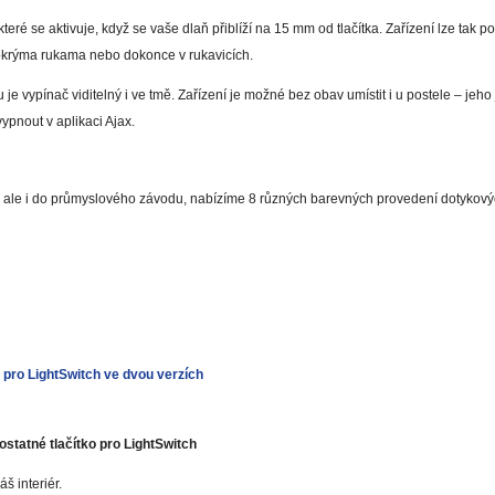
teré se aktivuje, když se vaše dlaň přiblíží na 15 mm od tlačítka. Zařízení lze tak po
okrýma rukama nebo dokonce v rukavicích.
je vypínač viditelný i ve tmě. Zařízení je možné bez obav umístit i u postele – jeh
ypnout v aplikaci Ajax.
, ale i do průmyslového závodu, nabízíme 8 různých barevných provedení dotykových
 pro LightSwitch ve dvou verzích
statné tlačítko pro LightSwitch
 interiér.