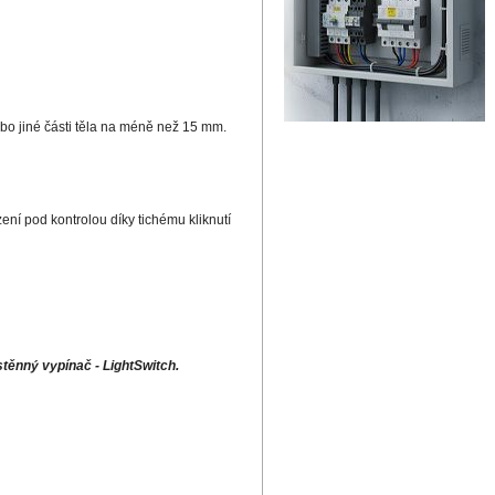
 nebo jiné části těla na méně než 15 mm.
ení pod kontrolou díky tichému kliknutí
těnný vypínač - LightSwitch.