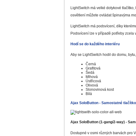
LightSwitch má velké dotykové tlačítko, k
osvětlení můžete ovládat špinavýma m
LightSwitch má podsvícení, díky kterému 
Podsvícení lze v případě potřeby zcela v
Hodí se do každého interiéru
Aby se LightSwitch hodil do domu, bytu
Černá
Grafitová
Šedá
Mlhová
Ústřicová
Olivová
Slonovinová kost
Bílá
Ajax SoloButton - Samostatné tlačítko
Ajax SoloButton (1-gang/2-way) - Samo
Dostupné v osmi různých barvách pro Váš