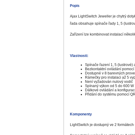
Popis
Ajax LightSwitch Jeweller je chytrý dot
řada obsahuje spínače řady 1, 5 (lustrový
Zařízení lze kombinovat instalací někol
Vlastnosti:
Spínače řazení 1, 5 (lustrové) 
Bezkontaktní ovládání pomocí 
Dostupné v 8 barevných prov
Rámečky pro instalaci až 5 vy
Není vyžadován nulový vodič
Spínaný výkon od 5 do 600 W
Dálkové ovládání a konfigurac
Přidání do systému pomocí Q
Komponenty
LightSwitch je dostupný ve 2 formátech