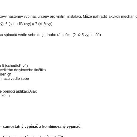
ykový nástěnný vypínač určený pro vnitřní instalaci. Může nahradit jakýkoli mechan
), 6 (schodišťový) a 7 (křížový).
ika spínačů vedle sebe do jednoho rámečku (2 až 5 vypínačů).
a 6 (schodišťové)
velkého dotykového tlačítka
edeních
pínačů vedle sebe
e pomocí aplikací Ajax
R kódu
 –
samostatný vypínač a kombinovaný vypínač.