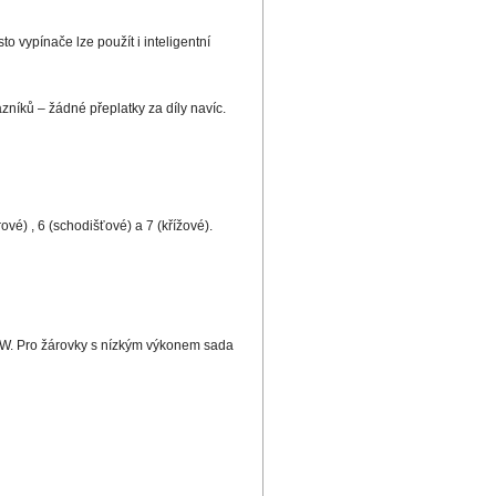
o vypínače lze použít i inteligentní
zníků – žádné přeplatky za díly navíc.
vé) , 6 (schodišťové) a 7 (křížové).
0 W. Pro žárovky s nízkým výkonem sada