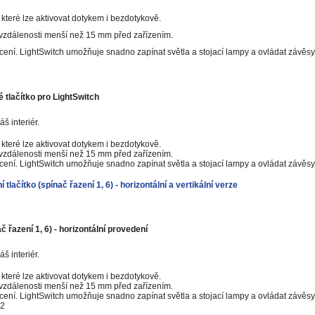
, které lze aktivovat dotykem i bezdotykově.
 vzdálenosti menší než 15 mm před zařízením.
ení. LightSwitch umožňuje snadno zapínat světla a stojací lampy a ovládat závěsy
 tlačítko pro LightSwitch
 interiér.
, které lze aktivovat dotykem i bezdotykově.
 vzdálenosti menší než 15 mm před zařízením.
ení. LightSwitch umožňuje snadno zapínat světla a stojací lampy a ovládat závěsy
tlačítko (spínač řazení 1, 6) - horizontální a vertikální verze
č řazení 1, 6)
- horizontální provedení
 interiér.
, které lze aktivovat dotykem i bezdotykově.
 vzdálenosti menší než 15 mm před zařízením.
ení. LightSwitch umožňuje snadno zapínat světla a stojací lampy a ovládat závěsy