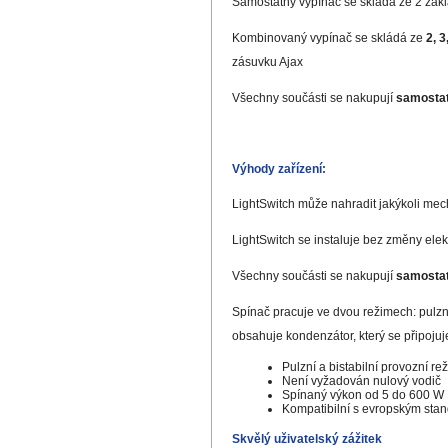
Samostatný vypínač se skládá ze 2 zákl
Kombinovaný vypínač se skládá ze
2, 3
zásuvku Ajax
Všechny součásti se nakupují
samosta
Výhody zařízení:
LightSwitch může nahradit jakýkoli mech
LightSwitch se instaluje bez změny elek
Všechny součásti se nakupují
samosta
Spínač pracuje ve dvou režimech: pulzn
obsahuje kondenzátor, který se připojuj
Pulzní a bistabilní provozní re
Není vyžadován nulový vodič
Spínaný výkon od 5 do 600 W
Kompatibilní s evropským st
Skvělý uživatelský zážitek