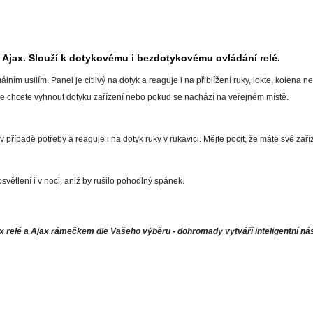
 Ajax. Slouží k dotykovému i bezdotykovému ovládání relé.
álním usilím. Panel je citlivý na dotyk a reaguje i na přiblížení ruky, lokte, kolena
se chcete vyhnout dotyku zařízení nebo pokud se nachází na veřejném místě.
řípadě potřeby a reaguje i na dotyk ruky v rukavici. Mějte pocit, že máte své zaříz
větlení i v noci, aniž by rušilo pohodlný spánek.
x relé a Ajax rámečkem dle Vašeho výběru - dohromady vytváří inteligentní nás