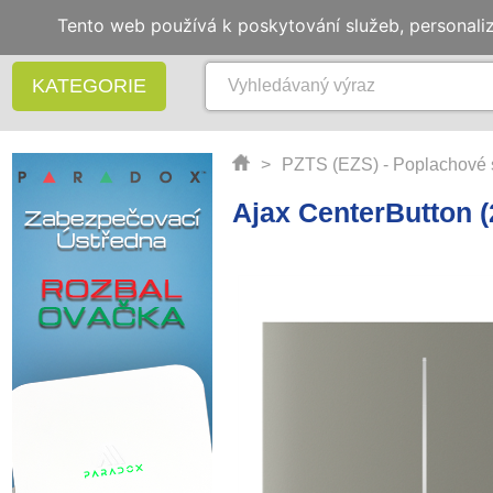
Tento web používá k poskytování služeb, personali
KATEGORIE
>
PZTS (EZS) - Poplachové 
Ajax CenterButton (