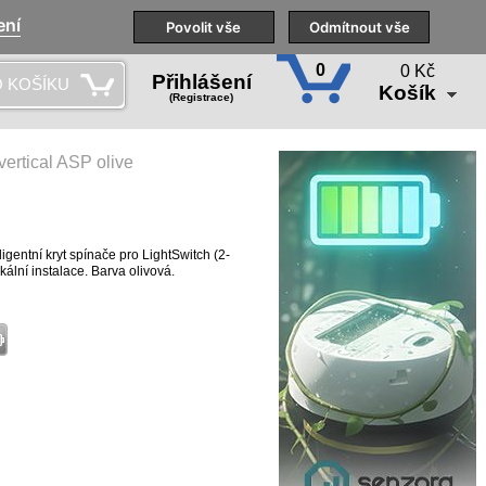
ení
Naše pobočky
Technická podpora
Povolit vše
Školení
Odmítnout vše
CS
0
0 Kč
Přihlášení
 KOŠÍKU
Košík
(Registrace)
vertical ASP olive
ligentní kryt spínače pro LightSwitch (2-
kální instalace. Barva olivová.