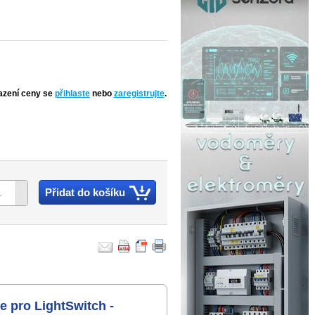
azení ceny se
přihlaste
nebo
zaregistrujte
.
Přidat do košíku
e pro LightSwitch -