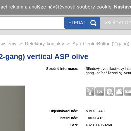
zaci reklam a analýze návštěvnosti soubory cookie.
Nastav
HLEDAT
VKLÁDAT DO
systémy
>
Detektory, kontakty
>
Ajax CenterButton (2-gang) 
2-gang) vertical ASP olive
Stručné informace:
Středový dvou tlačítkový inte
gang - spínač řazení 5). Verti
Objednávací kód:
AJAX83448
Interní kód:
E003-0416
EAN:
4823114050268