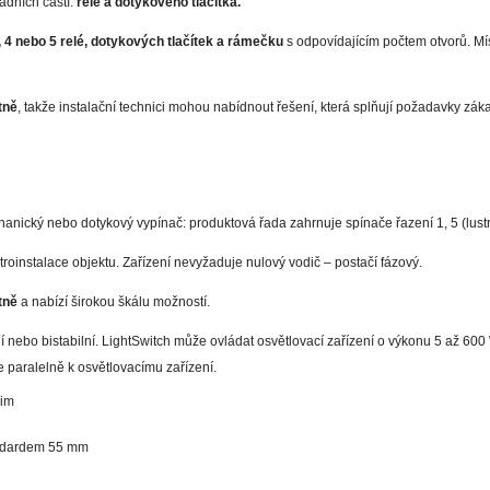
adních částí:
relé a dotykového tlačítka.
, 4 nebo 5 relé, dotykových tlačítek a rámečku
s odpovídajícím počtem otvorů. Míst
tně
, takže instalační technici mohou nabídnout řešení, která splňují požadavky záka
anický nebo dotykový vypínač: produktová řada zahrnuje spínače řazení 1, 5 (lustro
troinstalace objektu. Zařízení nevyžaduje nulový vodič – postačí fázový.
tně
a nabízí širokou škálu možností.
í nebo bistabilní. LightSwitch může ovládat osvětlovací zařízení o výkonu 5 až 60
e paralelně k osvětlovacímu zařízení.
žim
andardem 55 mm