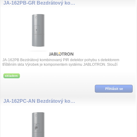
JA-162PB-GR Bezdrátový kombinovaný PIR detektor pohybu s detektorem tříštěním skla - šedý
JA-162PB Bezdrátový kombinovaný PIR detektor pohybu s detektorem
tříštěním skla Výrobek je komponentem systému JABLOTRON. Slouží
k prostorové detekci pohybu...
skladem
Přihlásit se
JA-162PC-AN Bezdrátový kombinovaný PIR detektor pohybu s foto verifikační kamerou