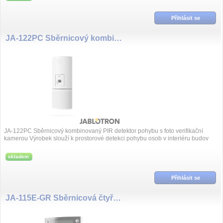
Přihlásit se
JA-122PC Sběrnicový kombinovaný PIR detektor pohybu s foto verifikační kamerou
JA-122PC Sběrnicový kombinovaný PIR detektor pohybu s foto verifikační
kamerou Výrobek slouží k prostorové detekci pohybu osob v interiéru budov
včetně vi...
skladem
Přihlásit se
JA-115E-GR Sběrnicová čtyřsegmentová klávesnice s displejem a RFID čtečkou