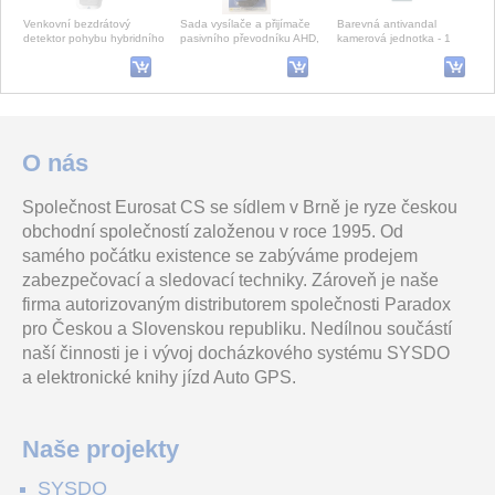
Venkovní bezdrátový
Sada vysílače a přijímače
Barevná antivandal
detektor pohybu hybridního
pasivního převodníku AHD,
kamerová jednotka - 1
zabezpečovacího systému
CVI,TVI a analog
tlačítko, způsob montáže:
Paradox M. Bezdrátovà
videosignálu pro přen
povrchová montáž – ko
SBM-100
A63
O nás
Společnost Eurosat CS se sídlem v Brně je ryze českou
Venkovní IR závora, dosah
A63 instalační krabice pro
obchodní společností založenou v roce 1995. Od
100m, trojitý prvek, volba 4
kamery řady MINI kompakt
kanálu pro souběžnou
MS-xx63, MS-xx64
samého počátku existence se zabýváme prodejem
detekci, napájenà
zabezpečovací a sledovací techniky. Zároveň je naše
firma autorizovaným distributorem společnosti Paradox
pro Českou a Slovenskou republiku. Nedílnou součástí
naší činnosti je i vývoj docházkového systému SYSDO
a elektronické knihy jízd Auto GPS.
Naše projekty
SYSDO