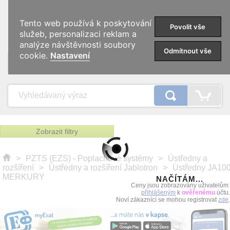
0
Tento web používá k poskytování
Povolit vše
služeb, personalizaci reklam a
analýze návštěvnosti soubory
Odmítnout vše
cookie.
Nastavení
KATEGORIE
Zobrazit filtry
>
PZTS (EZS) - Poplachové systémy
>
Ústředny a
rozšíření
>
Ústředny a rozšíření Jablotron
>
Ústředny JA10
MERKURY
NAČÍTÁM...
Ceny jsou zobrazovány uživatelům
přihlášeným
k
ověřenému
účtu.
Noví zákaznící se mohou registrovat
zde
.