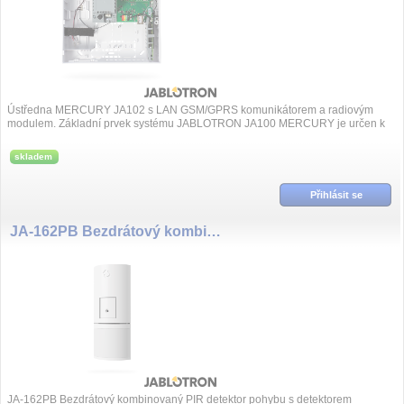
Ústředna MERCURY JA102 s LAN GSM/GPRS komunikátorem a radiovým
modulem. Základní prvek systému JABLOTRON JA100 MERCURY je určen k
ochraně rodinných domů, kan...
skladem
Přihlásit se
JA-162PB Bezdrátový kombinovaný PIR detektor pohybu s detektorem tříštěním skla
JA-162PB Bezdrátový kombinovaný PIR detektor pohybu s detektorem