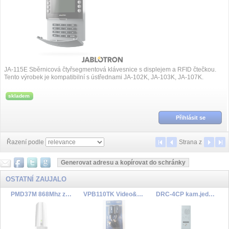
JA-115E Sběrnicová čtyřsegmentová klávesnice s displejem a RFID čtečkou.
Tento výrobek je kompatibilní s ústřednami JA-102K, JA-103K, JA-107K.
skladem
Přihlásit se
Řazení podle
Strana
z
OSTATNÍ ZAUJALO
PMD37M 868Mhz záclona PIR detektor
VPB110TK Video&Power Balun set
DRC-4CP kam.jednotka barevná