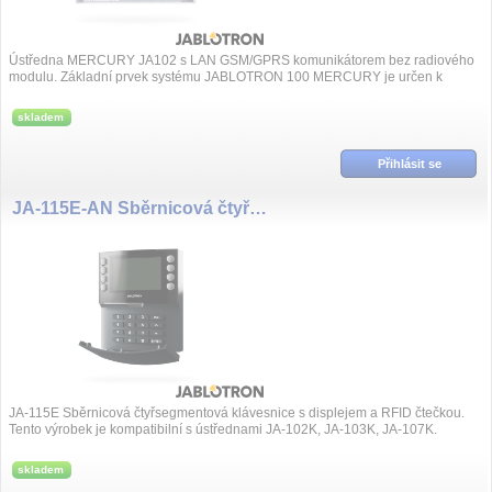
Ústředna MERCURY JA102 s LAN GSM/GPRS komunikátorem bez radiového
modulu. Základní prvek systému JABLOTRON 100 MERCURY je určen k
ochraně rodinných domů, kan...
skladem
Přihlásit se
JA-115E-AN Sběrnicová čtyřsegmentová klávesnice s displejem a RFID čtečkou
JA-115E Sběrnicová čtyřsegmentová klávesnice s displejem a RFID čtečkou.
Tento výrobek je kompatibilní s ústřednami JA-102K, JA-103K, JA-107K.
skladem