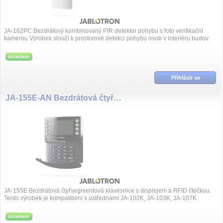
JA-162PC Bezdrátový kombinovaný PIR detektor pohybu s foto verifikační
kamerou Výrobek slouží k prostorové detekci pohybu osob v interiéru budov
včetně vi...
skladem
Přihlásit se
JA-155E-AN Bezdrátová čtyřsegmentová klávesnice s displejem a RFID čtečkou
JA-155E Bezdrátová čtyřsegmentová klávesnice s displejem a RFID čtečkou.
Tento výrobek je kompatibilní s ústřednami JA-102K, JA-103K, JA-107K.
skladem