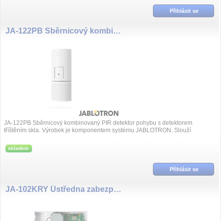
Přihlásit se
JA-122PB Sběrnicový kombinovaný PIR detektor pohybu s detektorem tříštěním skla
JA-122PB Sběrnicový kombinovaný PIR detektor pohybu s detektorem
tříštěním skla. Výrobek je komponentem systému JABLOTRON. Slouží
k prostorové detekci pohybu...
skladem
Přihlásit se
JA-102KRY Ústředna zabezpečovacího systému Mercury