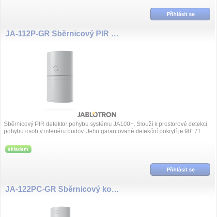
Přihlásit se
JA-112P-GR Sběrnicový PIR detektor pohybu - šedý
Sběrnicový PIR detektor pohybu systému JA100+. Slouží k prostorové detekci
pohybu osob v interiéru budov. Jeho garantované detekční pokrytí je 90° / 1...
skladem
Přihlásit se
JA-122PC-GR Sběrnicový kombinovaný PIR detektor pohybu s foto verifikační kamerou