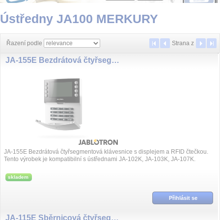
Ústředny JA100 MERKURY
Řazení podle
Strana
z
JA-155E Bezdrátová čtyřsegmentová klávesnice s displejem a RFID čtečkou
JA-155E Bezdrátová čtyřsegmentová klávesnice s displejem a RFID čtečkou.
Tento výrobek je kompatibilní s ústřednami JA-102K, JA-103K, JA-107K.
skladem
Přihlásit se
JA-115E Sběrnicová čtyřsegmentová klávesnice s displejem a RFID čtečkou