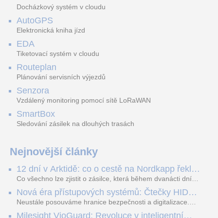
Docházkový systém v cloudu
AutoGPS
Elektronická kniha jízd
EDA
Tiketovací systém v cloudu
Routeplan
Plánování servisních výjezdů
Senzora
Vzdálený monitoring pomocí sítě LoRaWAN
SmartBox
Sledování zásilek na dlouhých trasách
Nejnovější články
12 dní v Arktidě: co o cestě na Nordkapp řekla
data ze SMARTBOX 2 MAX
Co všechno lze zjistit o zásilce, která během dvanácti dní
projede Arktidou? SMARTBOX 2 MAX jsme vzali na trasu z
Nová éra přístupových systémů: Čtečky HID
Tromsø přes Lofoty, Kirunu a finské Laponsko až na
Signo
Nordkapp. Bez jediného dobití, v mrazu až −13 °C a mimo
Neustále posouváme hranice bezpečnosti a digitalizace.
stabilní mobilní signál zaznamenával polohu, teplotu, světlo,
Rádi bychom Vám proto představili naši nejnovější nabídku
Milesight VioGuard: Revoluce v inteligentní
otřesy i náklon. Výsledkem není jen čára na mapě, ale
v oblasti kontroly přístupu – moderní a vysoce univerzální