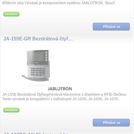
tříštěním skla Výrobek je komponentem systému JABLOTRON. Slouží
k prostorové detekci pohybu...
skladem
Přihlásit se
JA-155E-GR Bezdrátová čtyřsegmentová klávesnice s displejem a RFID čtečkou
JA-155E Bezdrátová čtyřsegmentová klávesnice s displejem a RFID čtečkou.
Tento výrobek je kompatibilní s ústřednami JA-102K, JA-103K, JA-107K.
skladem
Přihlásit se