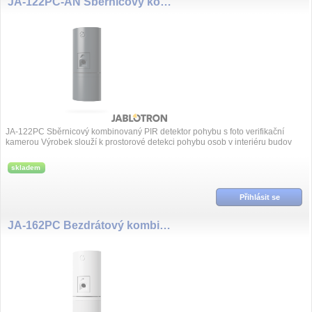
JA-122PC-AN Sběrnicový kombinovaný PIR detektor pohybu s foto verifikační kamerou
JA-122PC Sběrnicový kombinovaný PIR detektor pohybu s foto verifikační
kamerou Výrobek slouží k prostorové detekci pohybu osob v interiéru budov
včetně vi...
skladem
Přihlásit se
JA-162PC Bezdrátový kombinovaný PIR detektor pohybu s foto verifikační kamerou