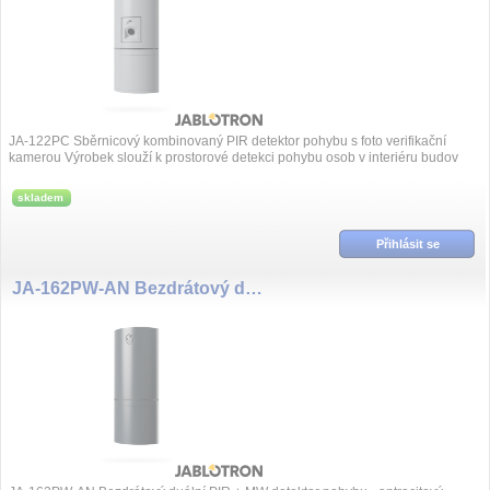
JA-122PC Sběrnicový kombinovaný PIR detektor pohybu s foto verifikační
kamerou Výrobek slouží k prostorové detekci pohybu osob v interiéru budov
včetně vi...
skladem
Přihlásit se
JA-162PW-AN Bezdrátový duální PIR + MW detektor pohybu - antracitový