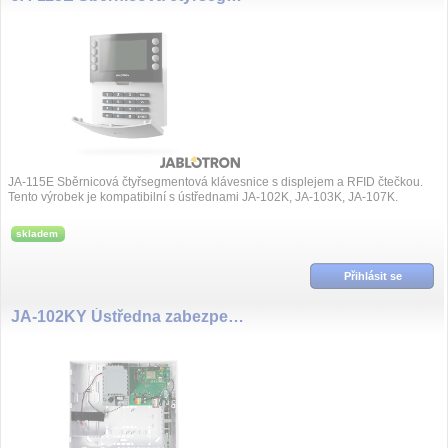
JA-115E Sběrnicová čtyřsegmentová klávesnice s displejem a RFID čtečkou.
Tento výrobek je kompatibilní s ústřednami JA-102K, JA-103K, JA-107K.
skladem
Přihlásit se
JA-102KY Ústředna zabezpečovacího systému Mercury, LAN, GSM