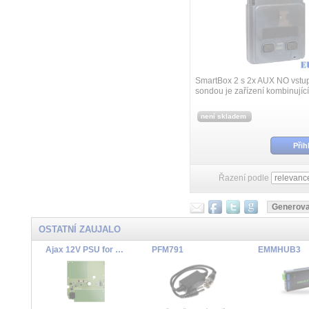
SmartBox 2 s 2x AUX NO vst
sondou je zařízení kombinující
sondu EMM a výkonný akumulá
SmartBox tak monitoruje okolní
není skladem
Přih
Řazení podle
OSTATNÍ ZAUJALO
Ajax 12V PSU for NVR ASP
PFM791
EMMHUB3