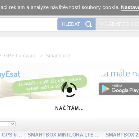
zaci reklam a analýze návštěvnosti soubory cookie.
Nastav
Naše 
HLEDAT
VKLÁDAT DO KO
>
GPS hardware
>
Smartbox 2
NAČÍTÁM...
SMARTBOX MINI LTE GPS tracker
SMARTBOX MINI LORA LTE Lora GPS tracker
SMARTBOX 2 