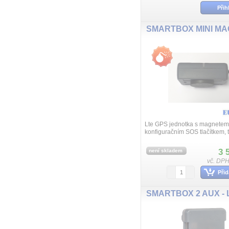
Přih
Lte GPS jednotka s magnetem
konfiguračním SOS tlačítkem, 
světelným senzorem. Přenosný
zaznamenává polohu a zasílá 
3 
není skladem
informace pr...
vč. DPH
Přid