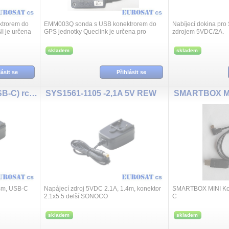
trorem do
EMM003Q sonda s USB konektrorem do
Nabíjecí dokina pro
 je určena
GPS jednotky Queclink je určena pro
zdrojem 5VDC/2A.
tla, vlhkosti,
měření teploty, intenzity světla, vlhkosti,
...
tlaku vzduchu a nárazů. Podporuje 3D ori...
skladem
skladem
lásit se
Přihlásit se
SYS1561-1105 (5C USB-C) rc 1.4m
SYS1561-1105 -2,1A 5V REW
.4m, USB-C
Napájecí zdroj 5VDC 2.1A, 1.4m, konektor
SMARTBOX MINI Kon
2.1x5.5 delší SONOCO
C
skladem
skladem