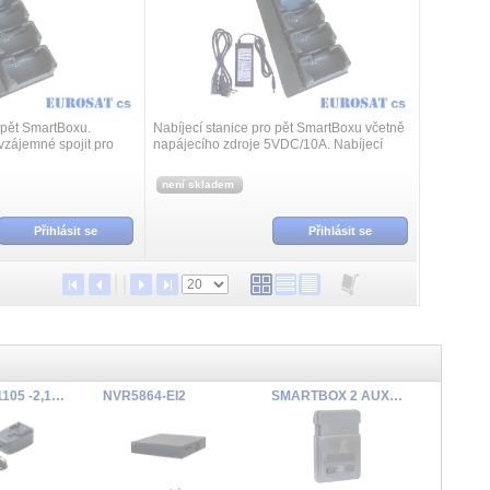
 pět SmartBoxu.
Nabíjecí stanice pro pět SmartBoxu včetně
 vzájemné spojit pro
napájecího zdroje 5VDC/10A. Nabíjecí
stanice lze vzájemné spojit pro rozšíření.
není skladem
Přihlásit se
Přihlásit se
SYS1561-1105 -2,1A 5V REW
NVR5864-EI2
SMARTBOX 2 AUX - LTE GPS tracker, OLED, TEMS