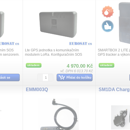
čním SOS
Lte GPS jednotka s komunikačním
SMARTBOX 2 LITE je
ným senzorem.
modulem LoRa. Konfiguračním SOS
GPS tracker a výkon
á polohu a
tlačítko, teplotní a světelný senzorem.
kterému je možné tra
ct...
Přenosný tracker zaznamenává polohu a
velmi dlouhých cest
4 970.00 Kč
skladem
skladem
zasílá tyt...
vč. DPH 6 013.70 Kč
lásit se
Přidat do košíku
EMM003Q