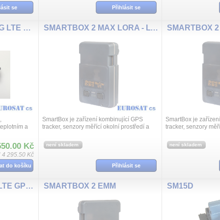
lásit se
Přihlásit se
SMARTBOX MINI MAG LTE GPS tracker
SMARTBOX 2 MAX LORA - LTE GPS tracker, OLED, TEMS,
SMARTBOX 2
,
SmartBox je zařízení kombinující GPS
SmartBox je zařízen
teplotním a
tracker, senzory měřící okolní prostředí a
tracker, senzory měří
 tracker
výkonný akumulátor. Podporuje
výkonný akumulátor.
tyto
bezdrátovou komunikaci LORA. SmartBox
monitoruje okolní pro
550.00 Kč
není skladem
není skladem
tak mo...
vlhkost...
 4 295.50 Kč
at do košíku
Přihlásit se
SMARTBOX 2 AUX - LTE GPS tracker, OLED, TEMS
SMARTBOX 2 EMM
SM15D