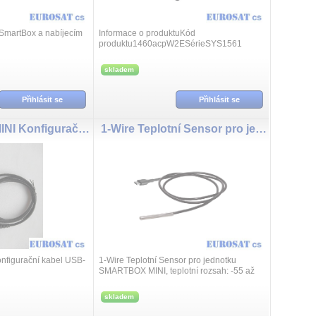
 SmartBox a nabíjecím
Informace o produktuKód
produktu1460acpW2ESérieSYS1561
sérieVáha netto0,015 kgMnožství v
kartonu1200 ksVáha kartonu11,6
skladem
kgRozměr kartonu0.495x0.480x0.445
(m)AC i...
Přihlásit se
Přihlásit se
SMARTBOX MINI Konfigurační kabel USB-C
1-Wire Teplotní Sensor pro jednotku SMARTBOX MINI
figurační kabel USB-
1-Wire Teplotní Sensor pro jednotku
SMARTBOX MINI, teplotní rozsah: -55 až
125 °C
skladem