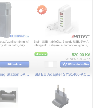
 zařízení kombinující
Stolní USB nabíječka, 5 pozic USB, 5V/4A,
ný akumulátor, díky
inteligentní nabíjení, automatické vypnutí,
nsport sledovat i na
displej s červenými znaky, stolní provedení,
ách.
napájecí kabel 1,8m, b...
520.00 Kč
skladem
vč. DPH 629.20 Kč
Přihlásit se
Přidat do košíku
SM1DA Charging Station,5VDC/2A
SB EU Adapter SYS1460-AC PLUG EU