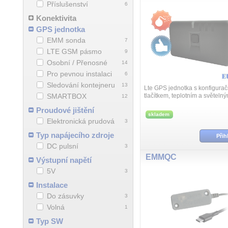
Příslušenství
6
Konektivita
GPS jednotka
EMM sonda
7
LTE GSM pásmo
9
Osobní / Přenosné
14
Pro pevnou instalaci
6
Sledování kontejneru
13
Lte GPS jednotka s konfigura
SMARTBOX
tlačítkem, teplotním a světel
12
Přenosný tracker zaznamenáv
Proudové jištění
zasílá tyto informace prostředni
skladem
Elektronická prudová
3
Typ napájecího zdroje
Přih
DC pulsní
3
EMMQC
Výstupní napětí
5V
3
Instalace
Do zásuvky
3
Volná
1
Typ SW