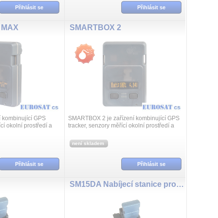
Přihlásit se
Přihlásit se
 MAX
SMARTBOX 2
í kombinující GPS
SMARTBOX 2 je zařízení kombinující GPS
cí okolní prostředí a
tracker, senzory měřící okolní prostředí a
 SmartBox tak
výkonný akumulátor. SMARTBOX 2 tak
středí (teplota,
monitoruje okolní prostředí (tepl...
není skladem
Přihlásit se
Přihlásit se
SM15DA Nabíjecí stanice pro 5ks SmartBox