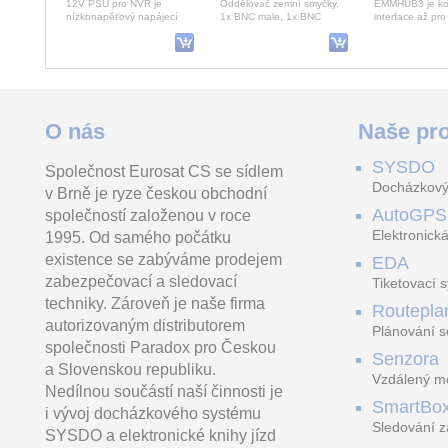
12V PSU pro NVR je
Oddělovač zemní smyčky,
EMMHUB3 je ko
nízkonapěťový napájecí
1x BNC male, 1x BNC
interface až pr
modul navržený k
female, útlum 0,5dB, pro
EMM PROBE, na
nahrazení standardních
AHD/CVI/TVI do 8Mpix
až 36VDC, obsa
110/230V
SMARTBOX MINI LORA LTE Lora GPS tracker
HDS238-2 WiFi Tuya jednofázový elektroměr
PFM320D-E
O nás
Naše pro
SYSDO
Společnost Eurosat CS se sídlem
Lte GPS jednotka s
Jednofázový elektroměr,
Napájecí adapté
Docházkový
v Brně je ryze českou obchodní
komunikačním modulem
SMAR WiFi Tuya Energy,
240V/DC 12V (2
LoRa. Konfiguračním SOS
90-300V 5(65A), přesnost
EFT+ESD ochran
AutoGPS
společností založenou v roce
4 970.00 Kč
658.00 Kč
tlačítko, teplotní a světeln
třídy 1 IEC62053-21, L
při -30 až 70°C
vč. DPH 6 013.70 Kč
vč. DPH 796.18 Kč
Elektronická
1995. Od samého počátku
existence se zabýváme prodejem
EDA
zabezpečovací a sledovací
Tiketovací 
techniky. Zároveň je naše firma
Routepla
autorizovaným distributorem
Plánování s
společnosti Paradox pro Českou
Senzora
a Slovenskou republiku.
Vzdálený mo
Nedílnou součástí naší činnosti je
LoRaWAN
SmartBo
i vývoj docházkového systému
Sledování z
SYSDO a elektronické knihy jízd
trasách