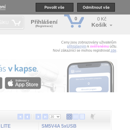
ení
pobočky
Technická podpora
Povolit vše
Školení
Odmítnout vše
CS
0
0 Kč
Přihlášení
ŠÍKU
Košík
(Registrace)
Ceny jsou zobrazovány uživatelům
přihlášeným
k
ověřenému
účtu.
Noví zákaznící se mohou registrovat
zde
.
LITE
SM5V4A 5xUSB