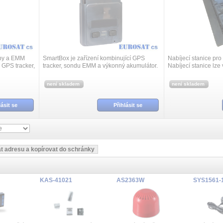
upy a EMM
SmartBox je zařízení kombinující GPS
Nabíjecí stanice pro
 GPS tracker,
tracker, sondu EMM a výkonný akumulátor.
Nabíjecí stanice lze
tor.
SmartBox tak monitoruje okolní prostředí
rozšíření.
 prostřed...
(teplota, vlhkost, tlak vzduchu, ú...
není skladem
není skladem
lásit se
Přihlásit se
KAS-41021
AS2363W