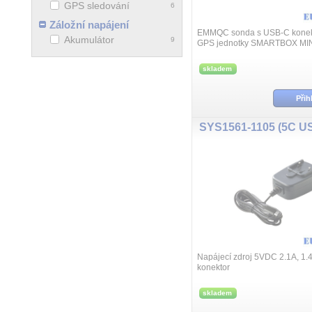
GPS sledování
6
Záložní napájení
EMMQC sonda s USB-C konek
Akumulátor
9
GPS jednotky SMARTBOX MINI
pro měření teploty, intenzity svě
tlaku vzduchu a nárazů. Podpor
skladem
Přih
Napájecí zdroj 5VDC 2.1A, 1
konektor
skladem