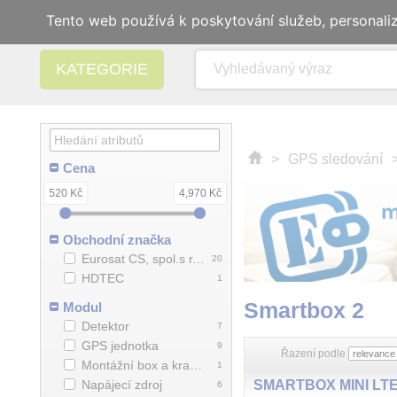
Tento web používá k poskytování služeb, personali
KATEGORIE
>
GPS sledování
Cena
520 Kč
4,970 Kč
Obchodní značka
Eurosat CS, spol.s r.o.
20
HDTEC
1
Smartbox 2
Modul
Detektor
7
GPS jednotka
9
Řazení podle
Montážní box a krabice
1
Napájecí zdroj
6