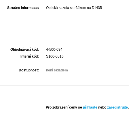
Stručné informace:
Optická kazeta s držákem na DIN35
Objednávací kód:
4-500-034
Interní kód:
S100-0516
Dostupnost:
není skladem
Pro zobrazení ceny se
přihlaste
nebo
zaregistrujte
.