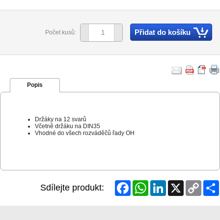
Přidat do košíku
Počet kusů:
Popis
Držáky na 12 svarů
Včetně držáku na DIN35
Vhodné do všech rozváděčů řady OH
Facebook
WhatsApp
LinkedIn
X
Copy
Sdílejte produkt:
Link