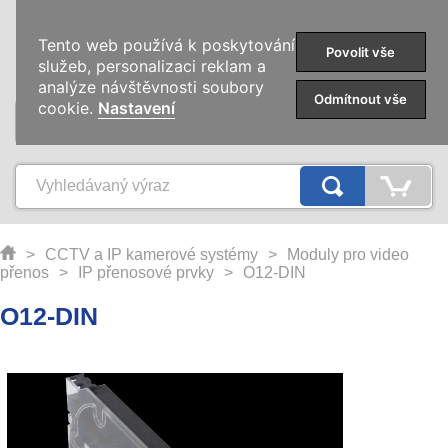
0
Tento web používá k poskytování
Povolit vše
služeb, personalizaci reklam a
analýze návštěvnosti soubory
Odmítnout vše
cookie.
Nastavení
KATEGORIE
>
CCTV a IP kamerové systémy
>
Moduly pro video
přenos
>
IP přenosové prvky
>
O12-DIN
O12-DIN