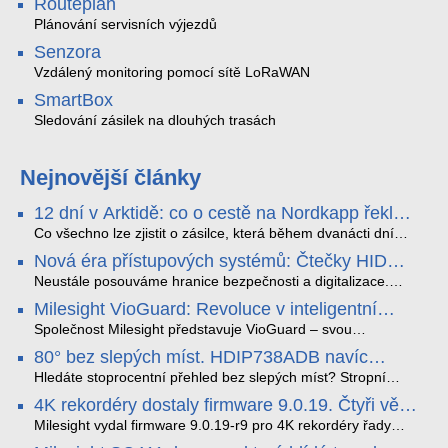
Routeplan
Plánování servisních výjezdů
Senzora
Vzdálený monitoring pomocí sítě LoRaWAN
SmartBox
Sledování zásilek na dlouhých trasách
Nejnovější články
12 dní v Arktidě: co o cestě na Nordkapp řekla
data ze SMARTBOX 2 MAX
Co všechno lze zjistit o zásilce, která během dvanácti dní
projede Arktidou? SMARTBOX 2 MAX jsme vzali na trasu z
Nová éra přístupových systémů: Čtečky HID
Tromsø přes Lofoty, Kirunu a finské Laponsko až na
Signo
Nordkapp. Bez jediného dobití, v mrazu až −13 °C a mimo
Neustále posouváme hranice bezpečnosti a digitalizace.
stabilní mobilní signál zaznamenával polohu, teplotu, světlo,
Rádi bychom Vám proto představili naši nejnovější nabídku
Milesight VioGuard: Revoluce v inteligentní
otřesy i náklon. Výsledkem není jen čára na mapě, ale
v oblasti kontroly přístupu – moderní a vysoce univerzální
detekci dopravních přestupků
podrobný datový příběh celé cesty.
čtečky HID Signo.
Společnost Milesight představuje VioGuard – svou
nejnovější proprietární technologii pro pokročilou detekci
80° bez slepých míst. HDIP738ADB navíc
dopravních přestupků. Tento systém, poháněný
streamuje na YouTube – bez PC.
sofistikovanými algoritmy umělé inteligence (AI), je navržen
Hledáte stoprocentní přehled bez slepých míst? Stropní
tak, aby poskytoval komplexní nástroje pro vymáhání
panoramatická kamera HDIP738ADB skládá obraz ze dvou
4K rekordéry dostaly firmware 9.0.19. Čtyři věci,
dopravních předpisů, zvyšoval bezpečnost na silnicích a
4MP senzorů SONY do jednoho čistého 180° záběru bez
které musíte vědět.
optimalizoval plynulost dopravy v moderních městech.
zkreslení. K tomu přidává AI detekci osob a vozidel,
Milesight vydal firmware 9.0.19-r9 pro 4K rekordéry řady
obousměrný zvuk a unikátní možnost přímého vysílání na
H.265. Pokud tyhle systémy instalujete, jsou tu čtyři věci,