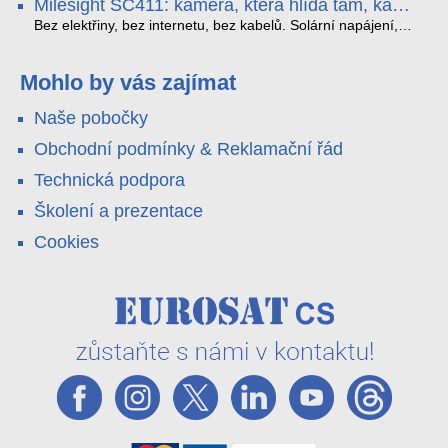
Milesight SC411: kamera, která hlídá tam, kam
YouTube – bez běžícího počítače.
které vám zjednoduší práci – a jedna z nich vám ušetří
kabel nedosáhne
spoustu zbytečných výjezdů k zákazníkům.
Bez elektřiny, bez internetu, bez kabelů. Solární napájení,
4G LTE a trojitá detekce PIR × AOV × AI hlídají staveniště,
pole i odlehlé objekty – a alarm s důkazem pošlou rovnou na
váš telefon. Podívejte se na video.
Mohlo by vás zajímat
Naše pobočky
Obchodní podmínky & Reklamační řád
Technická podpora
Školení a prezentace
Cookies