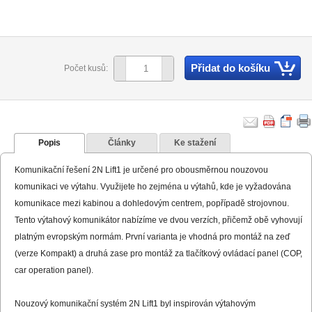
Přidat do košíku
Počet kusů:
Popis
Články
Ke stažení
Komunikační řešení 2N Lift1 je určené pro obousměrnou nouzovou
komunikaci ve výtahu. Využijete ho zejména u výtahů, kde je vyžadována
komunikace mezi kabinou a dohledovým centrem, popřípadě strojovnou.
Tento výtahový komunikátor nabízíme ve dvou verzích, přičemž obě vyhovují
platným evropským normám. První varianta je vhodná pro montáž na zeď
(verze Kompakt) a druhá zase pro montáž za tlačítkový ovládací panel (COP,
car operation panel).
Nouzový komunikační systém 2N Lift1 byl inspirován výtahovým