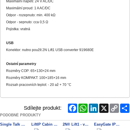
Maximální napětí: 24 V AC/DC
Maximální proud: 1 A AC/DC
Odpor - rozepnuto: min. 400 kΩ
Odpor - sepnuto: cca 0,5 Ω
Pojistka: vratná
USB
Konektor: nutno použít 2N Lift1 USB converter 919680E
Ostatní parametry
Rozměry COP: 65×130×24 mm
Rozměry KOMPAKT: 100×185×16 mm
Rozsah pracovních teplot: - 20 až + 70 °C
Facebook
WhatsApp
LinkedIn
X
Copy
Sdílejte produkt:
Link
PODOBNÉ PRODUKTY
Single Talk Amplifier modul
LiftIP Cabin unit - COP version - wired
2N® Lift1 - výtahový komunikátor - pro povrchovou montáž
EasyGate IP 4G VoLTE/VOIP