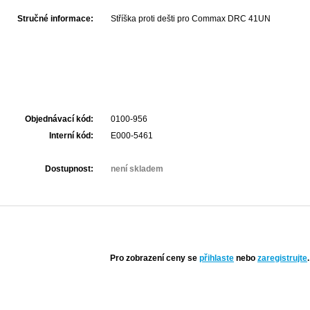
Stručné informace:
Stříška proti dešti pro Commax DRC 41UN
Objednávací kód:
0100-956
Interní kód:
E000-5461
Dostupnost:
není skladem
Pro zobrazení ceny se
přihlaste
nebo
zaregistrujte
.