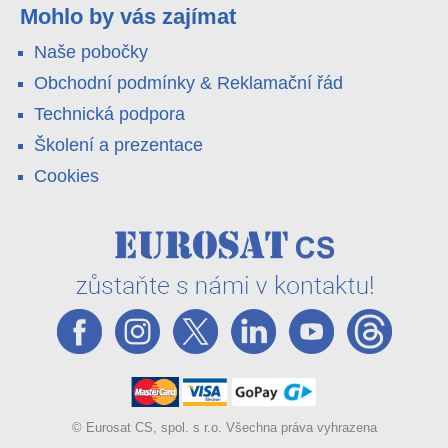
váš telefon. Podívejte se na video.
Mohlo by vás zajímat
Naše pobočky
Obchodní podmínky & Reklamační řád
Technická podpora
Školení a prezentace
Cookies
© Eurosat CS, spol. s r.o. Všechna práva vyhrazena