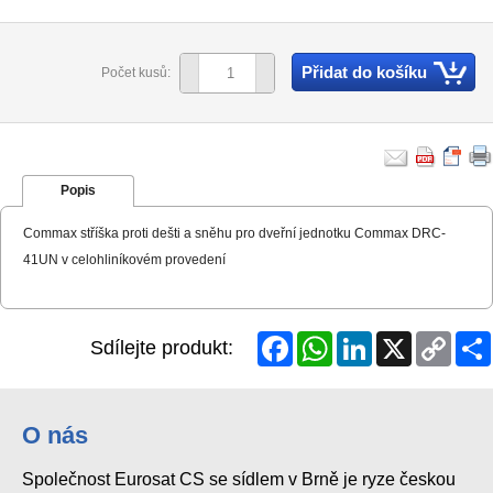
Přidat do košíku
Počet kusů:
Popis
Commax stříška proti dešti a sněhu pro dveřní jednotku Commax DRC-
41UN v celohliníkovém provedení
Facebook
WhatsApp
LinkedIn
X
Copy
Sdílejte produkt:
Link
O nás
Společnost Eurosat CS se sídlem v Brně je ryze českou