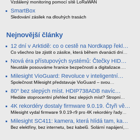
Vzdálený monitoring pomocí sítě LoRaWAN
SmartBox
Sledování zásilek na dlouhých trasách
Nejnovější články
12 dní v Arktidě: co o cestě na Nordkapp řekla
data ze SMARTBOX 2 MAX
Co všechno lze zjistit o zásilce, která během dvanácti dní
projede Arktidou? SMARTBOX 2 MAX jsme vzali na trasu z
Nová éra přístupových systémů: Čtečky HID
Tromsø přes Lofoty, Kirunu a finské Laponsko až na
Signo
Nordkapp. Bez jediného dobití, v mrazu až −13 °C a mimo
Neustále posouváme hranice bezpečnosti a digitalizace.
stabilní mobilní signál zaznamenával polohu, teplotu, světlo,
Rádi bychom Vám proto představili naši nejnovější nabídku
Milesight VioGuard: Revoluce v inteligentní
otřesy i náklon. Výsledkem není jen čára na mapě, ale
v oblasti kontroly přístupu – moderní a vysoce univerzální
detekci dopravních přestupků
podrobný datový příběh celé cesty.
čtečky HID Signo.
Společnost Milesight představuje VioGuard – svou
nejnovější proprietární technologii pro pokročilou detekci
80° bez slepých míst. HDIP738ADB navíc
dopravních přestupků. Tento systém, poháněný
streamuje na YouTube – bez PC.
sofistikovanými algoritmy umělé inteligence (AI), je navržen
Hledáte stoprocentní přehled bez slepých míst? Stropní
tak, aby poskytoval komplexní nástroje pro vymáhání
panoramatická kamera HDIP738ADB skládá obraz ze dvou
4K rekordéry dostaly firmware 9.0.19. Čtyři věci,
dopravních předpisů, zvyšoval bezpečnost na silnicích a
4MP senzorů SONY do jednoho čistého 180° záběru bez
které musíte vědět.
optimalizoval plynulost dopravy v moderních městech.
zkreslení. K tomu přidává AI detekci osob a vozidel,
Milesight vydal firmware 9.0.19-r9 pro 4K rekordéry řady
obousměrný zvuk a unikátní možnost přímého vysílání na
H.265. Pokud tyhle systémy instalujete, jsou tu čtyři věci,
Milesight SC411: kamera, která hlídá tam, kam
YouTube – bez běžícího počítače.
které vám zjednoduší práci – a jedna z nich vám ušetří
kabel nedosáhne
spoustu zbytečných výjezdů k zákazníkům.
Bez elektřiny, bez internetu, bez kabelů. Solární napájení,
4G LTE a trojitá detekce PIR × AOV × AI hlídají staveniště,
pole i odlehlé objekty – a alarm s důkazem pošlou rovnou na