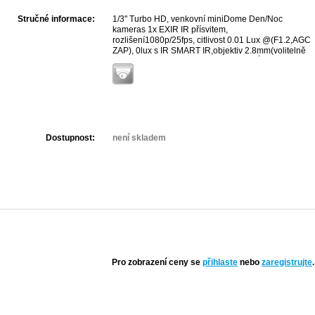
Stručné informace:
1/3" Turbo HD, venkovní miniDome Den/Noc
kameras 1x EXIR IR přísvitem,
rozlišení1080p/25fps, citlivost 0.01 Lux @(F1.2,AGC
ZAP), 0lux s IR SMART IR,objektiv 2.8mm(volitelně
na objednávku 3.6, 6, 8, 12 a 16mm), Úhel
zobrazení 80.9°(3.6mm), 103.5°(2.8mm),
54.3°(6mm), 38°(8mm), 24.3°(12mm), 18.9°(16mm),
Coaxitron vzdálené nastavení - OSD Menu,3D
DNR,WDR 120dB,ICR, Dosah IR40M, IP 66,
Provozní teploty -20°~60°, napájení 12
VDC/416mA,DOPORUČENÉ DVR PRO ZÁZNAM S
OZNAČENÍM HG(Q)HI Turbo HD DVR)
Dostupnost:
není skladem
Pro zobrazení ceny se
přihlaste
nebo
zaregistrujte
.