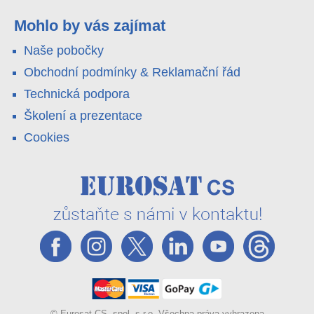
pole i odlehlé objekty – a alarm s důkazem pošlou rovnou na
váš telefon. Podívejte se na video.
Mohlo by vás zajímat
Naše pobočky
Obchodní podmínky & Reklamační řád
Technická podpora
Školení a prezentace
Cookies
© Eurosat CS, spol. s r.o. Všechna práva vyhrazena