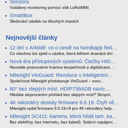
Senzora
Vzdálený monitoring pomocí sítě LoRaWAN
SmartBox
Sledování zásilek na dlouhých trasách
Nejnovější články
12 dní v Arktidě: co o cestě na Nordkapp řekla
data ze SMARTBOX 2 MAX
Co všechno lze zjistit o zásilce, která během dvanácti dní
projede Arktidou? SMARTBOX 2 MAX jsme vzali na trasu z
Nová éra přístupových systémů: Čtečky HID
Tromsø přes Lofoty, Kirunu a finské Laponsko až na
Signo
Nordkapp. Bez jediného dobití, v mrazu až −13 °C a mimo
Neustále posouváme hranice bezpečnosti a digitalizace.
stabilní mobilní signál zaznamenával polohu, teplotu, světlo,
Rádi bychom Vám proto představili naši nejnovější nabídku
Milesight VioGuard: Revoluce v inteligentní
otřesy i náklon. Výsledkem není jen čára na mapě, ale
v oblasti kontroly přístupu – moderní a vysoce univerzální
detekci dopravních přestupků
podrobný datový příběh celé cesty.
čtečky HID Signo.
Společnost Milesight představuje VioGuard – svou
nejnovější proprietární technologii pro pokročilou detekci
80° bez slepých míst. HDIP738ADB navíc
dopravních přestupků. Tento systém, poháněný
streamuje na YouTube – bez PC.
sofistikovanými algoritmy umělé inteligence (AI), je navržen
Hledáte stoprocentní přehled bez slepých míst? Stropní
tak, aby poskytoval komplexní nástroje pro vymáhání
panoramatická kamera HDIP738ADB skládá obraz ze dvou
4K rekordéry dostaly firmware 9.0.19. Čtyři věci,
dopravních předpisů, zvyšoval bezpečnost na silnicích a
4MP senzorů SONY do jednoho čistého 180° záběru bez
které musíte vědět.
optimalizoval plynulost dopravy v moderních městech.
zkreslení. K tomu přidává AI detekci osob a vozidel,
Milesight vydal firmware 9.0.19-r9 pro 4K rekordéry řady
obousměrný zvuk a unikátní možnost přímého vysílání na
H.265. Pokud tyhle systémy instalujete, jsou tu čtyři věci,
Milesight SC411: kamera, která hlídá tam, kam
YouTube – bez běžícího počítače.
které vám zjednoduší práci – a jedna z nich vám ušetří
kabel nedosáhne
spoustu zbytečných výjezdů k zákazníkům.
Bez elektřiny, bez internetu, bez kabelů. Solární napájení,
4G LTE a trojitá detekce PIR × AOV × AI hlídají staveniště,