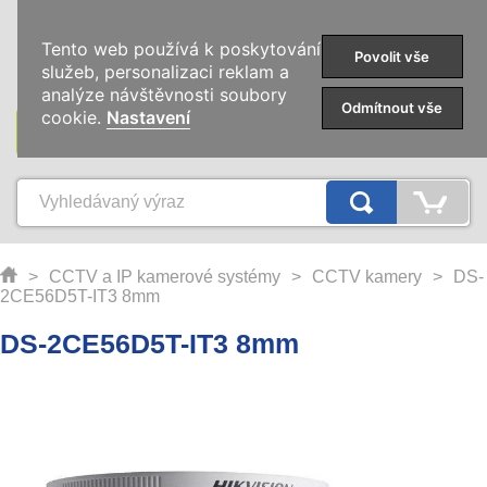
0
Tento web používá k poskytování
Povolit vše
služeb, personalizaci reklam a
analýze návštěvnosti soubory
Odmítnout vše
cookie.
Nastavení
KATEGORIE
>
CCTV a IP kamerové systémy
>
CCTV kamery
>
DS-
2CE56D5T-IT3 8mm
DS-2CE56D5T-IT3 8mm