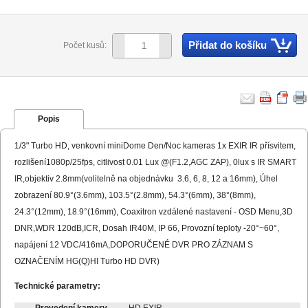
Přidat do košíku
Počet kusů:
Popis
1/3" Turbo HD, venkovní miniDome Den/Noc kameras 1x EXIR IR přísvitem,
rozlišení1080p/25fps, citlivost 0.01 Lux @(F1.2,AGC ZAP), 0lux s IR SMART
IR,objektiv 2.8mm(volitelně na objednávku 3.6, 6, 8, 12 a 16mm), Úhel
zobrazení 80.9°(3.6mm), 103.5°(2.8mm), 54.3°(6mm), 38°(8mm),
24.3°(12mm), 18.9°(16mm), Coaxitron vzdálené nastavení - OSD Menu,3D
DNR,WDR 120dB,ICR, Dosah IR40M, IP 66, Provozní teploty -20°~60°,
napájení 12 VDC/416mA,DOPORUČENÉ DVR PRO ZÁZNAM S
OZNAČENÍM HG(Q)HI Turbo HD DVR)
Technické parametry:
Provedení kamery
HD EXIR