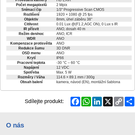
Počet megapixelů
2 Mpix
Snímací čip
1/3" Progressive Scan CMOS
Rozlišení
1920 × 1080 @ 25 fps
Objektiv
8mm, úhel záběru 38°
Citlivost
0.01 Lux @(F1.2,AGC ON), 0 Lux s IR
IR přísvit
ANO, dosah 40 m
Režim den/noc
ANO, ICR
WDR
ANO
Kompenzace protisvětla
ANO
Redukce šumu
3D DNR
OSD menu
ANO
Krytí
IP66
Pracovní teplota
-30 °C – 60 °C
Napájení
12 VDC
Spotřeba
Max. 5 W
Rozměry / Váha
114.6 × 89.1 mm / 300g
Obsah balení
kamera, návod (EN), montážní šablona
Facebook
WhatsApp
LinkedIn
X
Copy
Sdílejte produkt:
Link
O nás