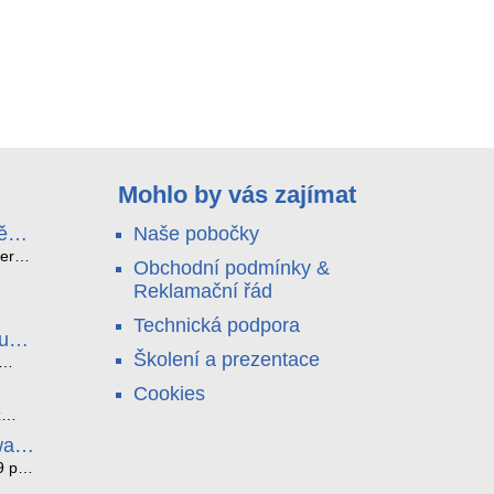
Mohlo by vás zajímat
ě
Naše pobočky
e
terá
Obchodní podmínky &
idou?
Reklamační řád
no
nu a
Technická podpora
. Bez
luce
°C a
ši
Školení a prezentace
roly
ětlo,
Cookies
jen
čilou
ový
ento
z
i
ická
bez
ware
je
az ze
noho
9 pro
í
í. K
tyhle