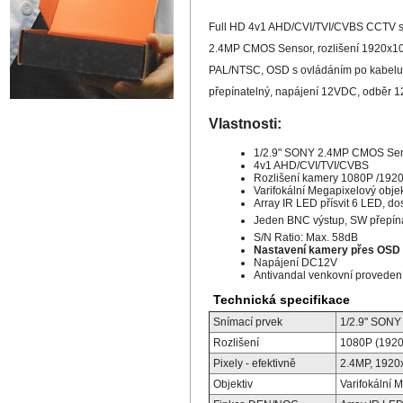
Full HD 4v1 AHD/CVI/TVI/CVBS CCTV str
2.4MP CMOS Sensor, rozlišení 1920x10
PAL/NTSC, OSD s ovládáním po kabelu 
přepínatelný, napájení 12VDC, odběr 
Vlastnosti:
1/2.9" SONY 2.4MP CMOS Se
4v1 AHD/CVI/TVI/CVBS
Rozlišení kamery 1080P /192
Varifokální Megapixelový obje
Array IR LED přísvit 6 LED, d
Jeden BNC výstup, SW přepí
S/N Ratio: Max. 58dB
Nastavení kamery přes OSD 
Napájení DC12V
Antivandal venkovní provedení
Technická specifikace
Snímací prvek
1/2.9" SON
Rozlišení
1080P (192
Pixely - efektivně
2.4MP, 1920
Objektiv
Varifokální 