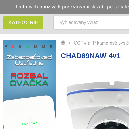
Tento web používá k poskytování služeb, personali
KATEGORIE
>
CCTV a IP kamerové syst
CHAD89NAW 4v1