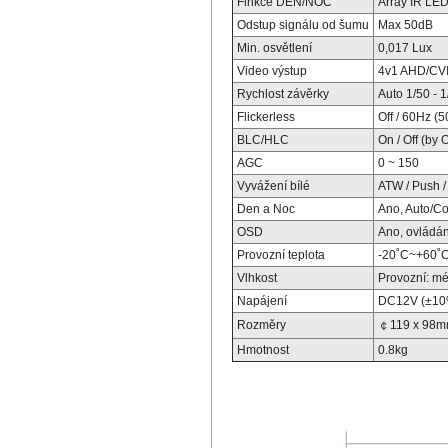
Finkce DEN/NOC
Array IR LED
Odstup signálu od šumu
Max 50dB
Min. osvětlení
0,017 Lux
Video výstup
4v1 AHD/CVI
Rychlost závěrky
Auto 1/50 - 
Flickerless
Off / 60Hz (5
BLC/HLC
On / Off (by
AGC
0 ~ 150
Vyvážení bílé
ATW / Push 
Den a Noc
Ano, Auto/Co
OSD
Ano, ovládá
Provozní teplota
-20˚C~+60˚
Vlhkost
Provozní:
mé
Napájení
DC12V (±10
Rozměry
￠119 x 98
Hmotnost
0.8kg