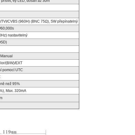
 přísvit, 6y LED, dosah až 30m
/TVI/CVBS
(960H)
(BNC
75Ω), SW přepínatelný
1/60,000s
0Hz) nastavitelný
 OSD)
/ Manual
lor/(B/W)/EXT
ní pomocí UTC
C
ně než
95%
%), Max. 320mA
mm