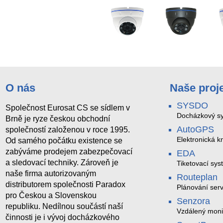
O nás
Naše proj
SYSDO
Společnost Eurosat CS se sídlem v
Docházkový sy
Brně je ryze českou obchodní
AutoGPS
společností založenou v roce 1995.
Elektronická kn
Od samého počátku existence se
zabýváme prodejem zabezpečovací
EDA
a sledovací techniky. Zároveň je
Tiketovací sys
naše firma autorizovaným
Routeplan
distributorem společnosti Paradox
Plánování serv
pro Českou a Slovenskou
Senzora
republiku. Nedílnou součástí naší
Vzdálený moni
činnosti je i vývoj docházkového
LoRaWAN