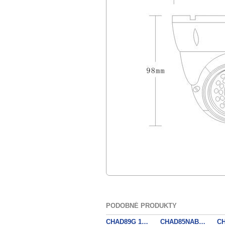
PODOBNÉ PRODUKTY
CHAD89G 1080p AHD,Mot.2.8-12mm
CHAD85NAB 1080p AHD, fix.3.6mm
C