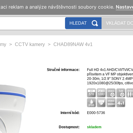
zaci reklam a analýze návštěvnosti soubory cookie.
Nastav
HLEDAT
VKLÁDAT DO
émy
>
CCTV kamery
>
CHAD89NAW 4v1
Stručné informace:
Full HD 4v1 AHD/CVI/TVI/CV
přísvitem a VF MP objektive
20-30m, 1/2.9" SONY 2.4MP 
1920x1080@25/30fps, citlivo
dWDR, AGC/BLC/HLC, 2D/3D
OSD s ovládáním po kabelu U
ACE, Digital Zoom, BNC vi
přepínatelný, napájení 12
98mm, krytí IP66, provozní
0.8kg.
Interní kód:
E000-5736
Dostupnost:
skladem