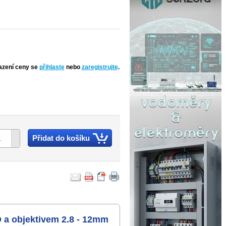
azení ceny se
přihlaste
nebo
zaregistrujte
.
Přidat do košíku
a objektivem 2.8 - 12mm