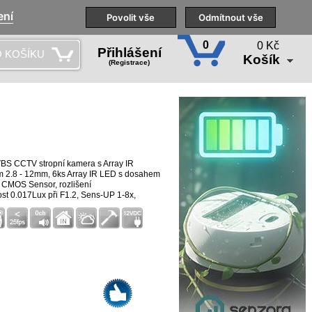
ení
Naše pobočky
Technická podpora
Povolit vše
Školení
Odmítnout vše
CS
0
0 Kč
Přihlášení
 KOŠÍKU
Košík
(Registrace)
BS CCTV stropní kamera s Array IR
m 2.8 - 12mm, 6ks Array IR LED s dosahem
CMOS Sensor, rozlišení
st 0.017Lux při F1.2, Sens-UP 1-8x,
 DNR, odstup S/N max. 58dB, PAL/NTSC,
TC, Defog, Motion, Privacy Mask, Mirror,
deo výstupy HD-AHD 1080p & CVBS 960H
VDC, odběr 12VDC/320mA, rozměry ￠119 x
 teplota -20℃-(+60)℃, 10%-90%RH, váha