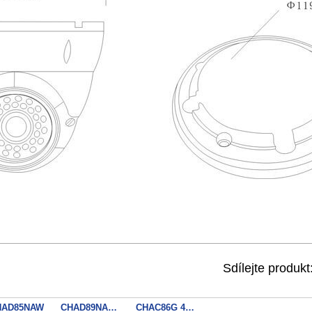
Sdílejte produkt
HAD85NAW
CHAD89NAG 1080p AHD,2.8-12mm
CHAC86G 4v1 ZOOM 2.8-12mm