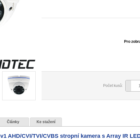
Pro zobr
Počet kusů:
Články
Ke stažení
AHD/CVI/TVI/CVBS stropní kamera s Array IR LED 