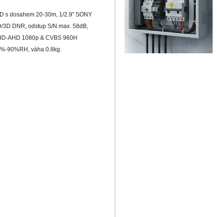
LED s dosahem 20-30m, 1/2.9" SONY
D/3D DNR, odstup S/N max. 58dB,
py HD-AHD 1080p & CVBS 960H
10%-90%RH, váha 0.8kg.