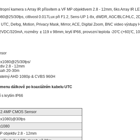
opní kamera s Array IR přísvitem a VF MP objektivem 2.8 - 12mm, 6ks Array IR 
80@25/30fps, citlivost 0.017Lux při F1.2, Sens-UP 1-8x, dWDR, AGC/BLC/HLC, 2
UTC, Defog, Motion, Privacy Mask, Mirror, ACE, Digital Zoom, BNC video výstu
12VDC/320mA, rozměry ￠119 x 98mm, krytí IP66, provozní teplota -20℃-(+60)℃, 
nsor
0x1080@25/30fps/
ktiv 2.8 - 12mm
osah 20-30m
natelný AHD 1080p & CVBS
960H
menu dálkově po koaxiálním kabelu UTC
 s krytím IP66
Y 2.4MP CMOS Sensor
0x1080)@30fps
x1080
MP objektiv 2.8 - 12mm