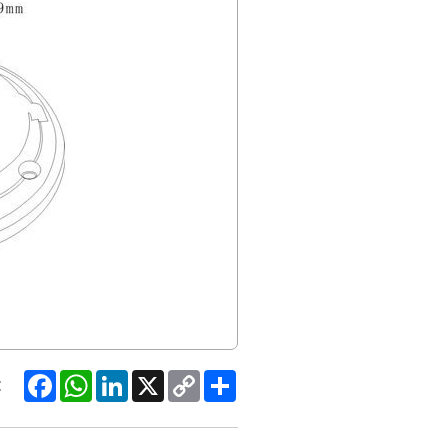
Facebook
WhatsApp
LinkedIn
X
Copy
Share
:
Link