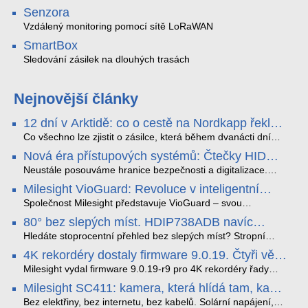
Senzora
Vzdálený monitoring pomocí sítě LoRaWAN
SmartBox
Sledování zásilek na dlouhých trasách
Nejnovější články
12 dní v Arktidě: co o cestě na Nordkapp řekla
data ze SMARTBOX 2 MAX
Co všechno lze zjistit o zásilce, která během dvanácti dní
projede Arktidou? SMARTBOX 2 MAX jsme vzali na trasu z
Nová éra přístupových systémů: Čtečky HID
Tromsø přes Lofoty, Kirunu a finské Laponsko až na
Signo
Nordkapp. Bez jediného dobití, v mrazu až −13 °C a mimo
Neustále posouváme hranice bezpečnosti a digitalizace.
stabilní mobilní signál zaznamenával polohu, teplotu, světlo,
Rádi bychom Vám proto představili naši nejnovější nabídku
Milesight VioGuard: Revoluce v inteligentní
otřesy i náklon. Výsledkem není jen čára na mapě, ale
v oblasti kontroly přístupu – moderní a vysoce univerzální
detekci dopravních přestupků
podrobný datový příběh celé cesty.
čtečky HID Signo.
Společnost Milesight představuje VioGuard – svou
nejnovější proprietární technologii pro pokročilou detekci
80° bez slepých míst. HDIP738ADB navíc
dopravních přestupků. Tento systém, poháněný
streamuje na YouTube – bez PC.
sofistikovanými algoritmy umělé inteligence (AI), je navržen
Hledáte stoprocentní přehled bez slepých míst? Stropní
tak, aby poskytoval komplexní nástroje pro vymáhání
panoramatická kamera HDIP738ADB skládá obraz ze dvou
4K rekordéry dostaly firmware 9.0.19. Čtyři věci,
dopravních předpisů, zvyšoval bezpečnost na silnicích a
4MP senzorů SONY do jednoho čistého 180° záběru bez
které musíte vědět.
optimalizoval plynulost dopravy v moderních městech.
zkreslení. K tomu přidává AI detekci osob a vozidel,
Milesight vydal firmware 9.0.19-r9 pro 4K rekordéry řady
obousměrný zvuk a unikátní možnost přímého vysílání na
H.265. Pokud tyhle systémy instalujete, jsou tu čtyři věci,
Milesight SC411: kamera, která hlídá tam, kam
YouTube – bez běžícího počítače.
které vám zjednoduší práci – a jedna z nich vám ušetří
kabel nedosáhne
spoustu zbytečných výjezdů k zákazníkům.
Bez elektřiny, bez internetu, bez kabelů. Solární napájení,