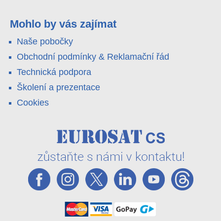
4G LTE a trojitá detekce PIR × AOV × AI hlídají staveniště,
pole i odlehlé objekty – a alarm s důkazem pošlou rovnou na
váš telefon. Podívejte se na video.
Mohlo by vás zajímat
Naše pobočky
Obchodní podmínky & Reklamační řád
Technická podpora
Školení a prezentace
Cookies