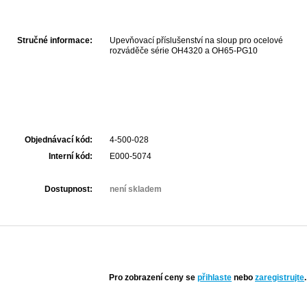
Stručné informace:
Upevňovací příslušenství na sloup pro ocelové
rozváděče série OH4320 a OH65-PG10
Objednávací kód:
4-500-028
Interní kód:
E000-5074
Dostupnost:
není skladem
Pro zobrazení ceny se
přihlaste
nebo
zaregistrujte
.