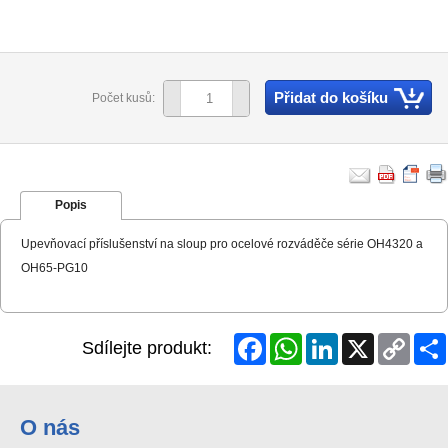
Přidat do košíku
Počet kusů:
Popis
Upevňovací příslušenství na sloup pro ocelové rozváděče série OH4320 a
OH65-PG10
Facebook
WhatsApp
LinkedIn
X
Copy
Sdílejte produkt:
Link
O nás