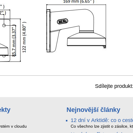
Sdílejte produkt
ekty
Nejnovější články
12 dní v Arktidě: co o cest
na Nordkapp řekla data z
stém v cloudu
Co všechno lze zjistit o zásilce, k
během dvanácti dní projede Arkt
SMARTBOX 2 MAX