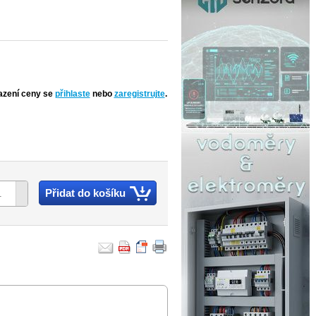
azení ceny se
přihlaste
nebo
zaregistrujte
.
Přidat do košíku