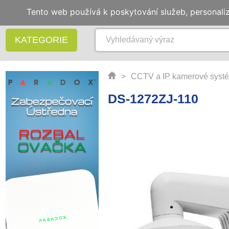
Tento web používá k poskytování služeb, personali
KATEGORIE
>
CCTV a IP kamerové syst
DS-1272ZJ-110