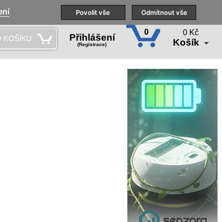
ení
Naše pobočky
Technická podpora
Povolit vše
Školení
Odmítnout vše
CS
0
0 Kč
Přihlášení
 KOŠÍKU
Košík
(Registrace)