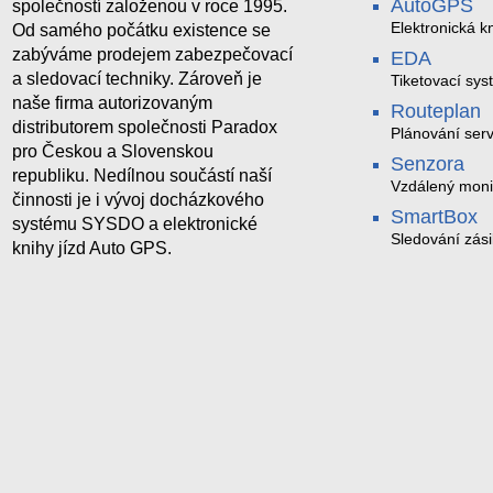
AutoGPS
společností založenou v roce 1995.
Elektronická kn
Od samého počátku existence se
zabýváme prodejem zabezpečovací
EDA
a sledovací techniky. Zároveň je
Tiketovací sys
naše firma autorizovaným
Routeplan
distributorem společnosti Paradox
Plánování serv
pro Českou a Slovenskou
Senzora
republiku. Nedílnou součástí naší
Vzdálený moni
činnosti je i vývoj docházkového
LoRaWAN
SmartBox
systému SYSDO a elektronické
Sledování zási
knihy jízd Auto GPS.
trasách