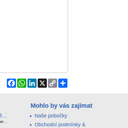
Facebook
WhatsApp
LinkedIn
X
Copy
Share
:
Link
Mohlo by vás zajímat
ě
Naše pobočky
e
terá
Obchodní podmínky &
idou?