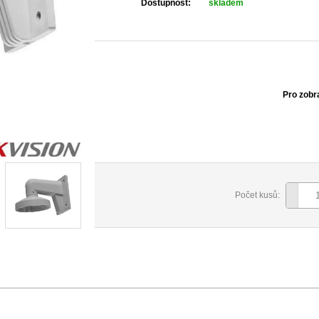
Dostupnost:
skladem
Pro zobr
Počet kusů: