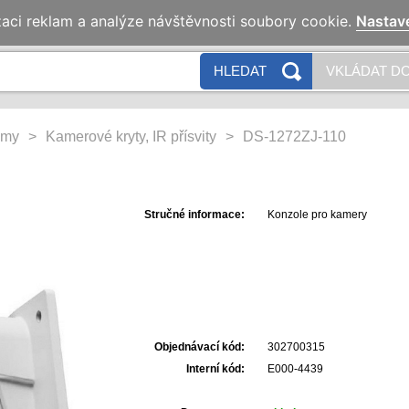
zaci reklam a analýze návštěvnosti soubory cookie.
Nastav
HLEDAT
VKLÁDAT DO
émy
>
Kamerové kryty, IR přísvity
>
DS-1272ZJ-110
Stručné informace:
Konzole pro kamery
Objednávací kód:
302700315
Interní kód:
E000-4439