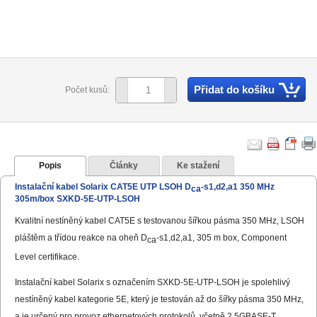
Přidat do košíku
Počet kusů:
Popis
Články
Ke stažení
Instalační kabel Solarix CAT5E UTP LSOH D
-s1,d2,a1 350 MHz
ca
305m/box SXKD-5E-UTP-LSOH
Kvalitní nestíněný kabel CAT5E s testovanou šířkou pásma 350 MHz, LSOH
pláštěm a třídou reakce na oheň D
-s1,d2,a1, 305 m box, Component
ca
Level certifikace.
Instalační kabel Solarix s označením SXKD-5E-UTP-LSOH je spolehlivý
nestíněný kabel kategorie 5E, který je testován až do šířky pásma 350 MHz,
a je určený pro provoz ethernetových protokolů, včetně 2.5GBASE-T