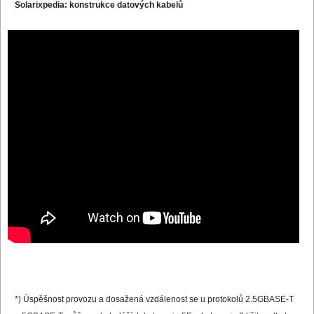
Solarixpedia: konstrukce datových kabelů
*) Úspěšnost provozu a dosažená vzdálenost se u protokolů 2.5GBASE-T