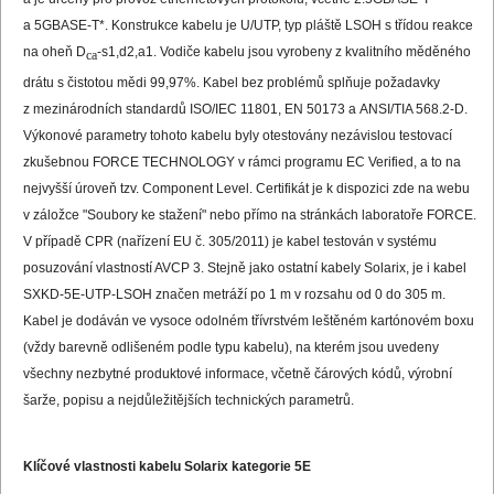
a 5GBASE-T*. Konstrukce kabelu je U/UTP, typ pláště LSOH s třídou reakce
na oheň D
-s1,d2,a1. Vodiče kabelu jsou vyrobeny z kvalitního měděného
ca
drátu s čistotou mědi 99,97%. Kabel bez problémů splňuje požadavky
z mezinárodních standardů ISO/IEC 11801, EN 50173 a ANSI/TIA 568.2-D.
Výkonové parametry tohoto kabelu byly otestovány nezávislou testovací
zkušebnou FORCE TECHNOLOGY v rámci programu EC Verified, a to na
nejvyšší úroveň tzv. Component Level. Certifikát je k dispozici zde na webu
v záložce "Soubory ke stažení" nebo přímo na stránkách laboratoře FORCE.
V případě CPR (nařízení EU č. 305/2011) je kabel testován v systému
posuzování vlastností AVCP 3. Stejně jako ostatní kabely Solarix, je i kabel
SXKD-5E-UTP-LSOH značen metráží po 1 m v rozsahu od 0 do 305 m.
Kabel je dodáván ve vysoce odolném třívrstvém leštěném kartónovém boxu
(vždy barevně odlišeném podle typu kabelu), na kterém jsou uvedeny
všechny nezbytné produktové informace, včetně čárových kódů, výrobní
šarže, popisu a nejdůležitějších technických parametrů.
Klíčové vlastnosti kabelu Solarix kategorie 5E