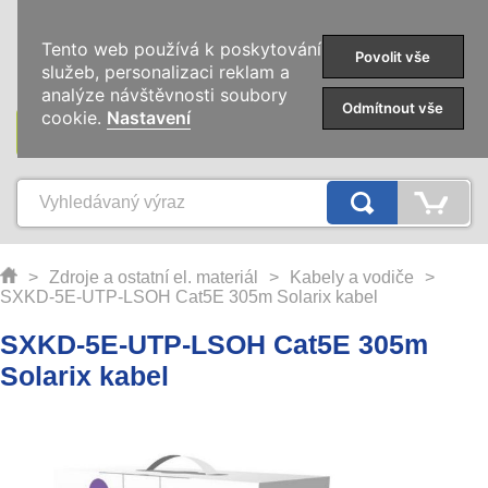
0
Tento web používá k poskytování
Povolit vše
služeb, personalizaci reklam a
analýze návštěvnosti soubory
Odmítnout vše
cookie.
Nastavení
KATEGORIE
>
Zdroje a ostatní el. materiál
>
Kabely a vodiče
>
SXKD-5E-UTP-LSOH Cat5E 305m Solarix kabel
SXKD-5E-UTP-LSOH Cat5E 305m
Solarix kabel