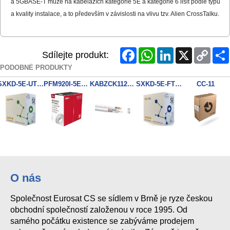
a 5GBASE-T může na kabelážích kategorie 5E a kategorie 6 lišit podle typu
a kvality instalace, a to především v závislosti na vlivu tzv. Alien CrossTalku.
Facebook
WhatsApp
LinkedIn
X
Copy
Sdílejte produkt:
Link
PODOBNÉ PRODUKTY
SXKD-5E-UTP-PVC Cat5E 305m Eca Solarix
PFM920I-5EUN
KABZCK1122 Koax + UTP5e
SXKD-5E-FTP-PVC Cat5E 305m Solarix kabel
CC-11
O nás
Společnost Eurosat CS se sídlem v Brně je ryze českou
obchodní společností založenou v roce 1995. Od
samého počátku existence se zabýváme prodejem