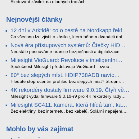
Sledování zásilek na dlouhých trasách
Nejnovější články
12 dní v Arktidě: co o cestě na Nordkapp řekla
data ze SMARTBOX 2 MAX
Co všechno lze zjistit o zásilce, která během dvanácti dní
projede Arktidou? SMARTBOX 2 MAX jsme vzali na trasu z
Nová éra přístupových systémů: Čtečky HID
Tromsø přes Lofoty, Kirunu a finské Laponsko až na
Signo
Nordkapp. Bez jediného dobití, v mrazu až −13 °C a mimo
Neustále posouváme hranice bezpečnosti a digitalizace.
stabilní mobilní signál zaznamenával polohu, teplotu, světlo,
Rádi bychom Vám proto představili naši nejnovější nabídku
Milesight VioGuard: Revoluce v inteligentní
otřesy i náklon. Výsledkem není jen čára na mapě, ale
v oblasti kontroly přístupu – moderní a vysoce univerzální
detekci dopravních přestupků
podrobný datový příběh celé cesty.
čtečky HID Signo.
Společnost Milesight představuje VioGuard – svou
nejnovější proprietární technologii pro pokročilou detekci
80° bez slepých míst. HDIP738ADB navíc
dopravních přestupků. Tento systém, poháněný
streamuje na YouTube – bez PC.
sofistikovanými algoritmy umělé inteligence (AI), je navržen
Hledáte stoprocentní přehled bez slepých míst? Stropní
tak, aby poskytoval komplexní nástroje pro vymáhání
panoramatická kamera HDIP738ADB skládá obraz ze dvou
4K rekordéry dostaly firmware 9.0.19. Čtyři věci,
dopravních předpisů, zvyšoval bezpečnost na silnicích a
4MP senzorů SONY do jednoho čistého 180° záběru bez
které musíte vědět.
optimalizoval plynulost dopravy v moderních městech.
zkreslení. K tomu přidává AI detekci osob a vozidel,
Milesight vydal firmware 9.0.19-r9 pro 4K rekordéry řady
obousměrný zvuk a unikátní možnost přímého vysílání na
H.265. Pokud tyhle systémy instalujete, jsou tu čtyři věci,
Milesight SC411: kamera, která hlídá tam, kam
YouTube – bez běžícího počítače.
které vám zjednoduší práci – a jedna z nich vám ušetří
kabel nedosáhne
spoustu zbytečných výjezdů k zákazníkům.
Bez elektřiny, bez internetu, bez kabelů. Solární napájení,
4G LTE a trojitá detekce PIR × AOV × AI hlídají staveniště,
pole i odlehlé objekty – a alarm s důkazem pošlou rovnou na
váš telefon. Podívejte se na video.
Mohlo by vás zajímat