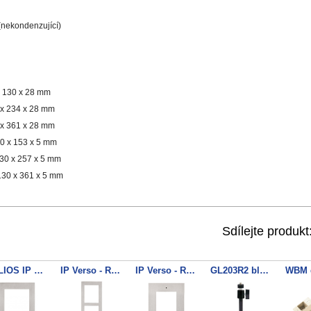
 (nekondenzující)
x 130 x 28 mm
 x 234 x 28 mm
 x 361 x 28 mm
30 x 153 x 5 mm
130 x 257 x 5 mm
130 x 361 x 5 mm
Sdílejte produkt
HELIOS IP Verso rám povrch
IP Verso - Rám pro instalaci na povrch, 2 moduly
IP Verso - Rám pro instalaci do zdi, 1 modul
GL203R2 black bracket metal ba