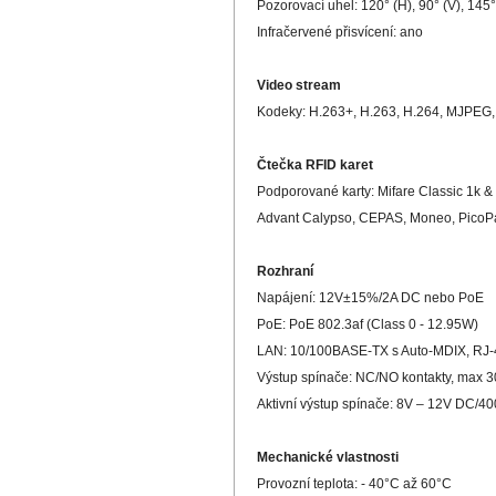
Pozorovací uhel: 120° (H), 90° (V), 145
Infračervené přisvícení: ano
Video stream
Kodeky: H.263+, H.263, H.264, MJPE
Čtečka RFID karet
Podporované karty: Mifare Classic 1k &
Advant Calypso, CEPAS, Moneo, PicoP
Rozhraní
Napájení: 12V±15%/2A DC nebo PoE
PoE: PoE 802.3af (Class 0 - 12.95W)
LAN: 10/100BASE-TX s Auto-MDIX, RJ
Výstup spínače: NC/NO kontakty, max
Aktivní výstup spínače: 8V – 12V DC/
Mechanické vlastnosti
Provozní teplota: - 40°C až 60°C