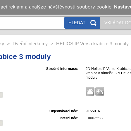
zaci reklam a analýze návštěvnosti soubory cookie.
Nastav
HLEDAT
VKLÁDAT DO
ky
>
Dveřní interkomy
>
HELIOS IP Verso krabice 3 moduly
abice 3 moduly
Stručné informace:
2N Helios IP Verso Krabice pr
krabice k rámečku 2N Helios 
moduly
Objednávací kód:
9155016
Interní kód:
E000-5522