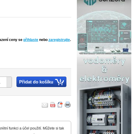
azení ceny se
přihlaste
nebo
zaregistrujte
.
Přidat do košíku
étní funkci a účel použití. Můžete si tak