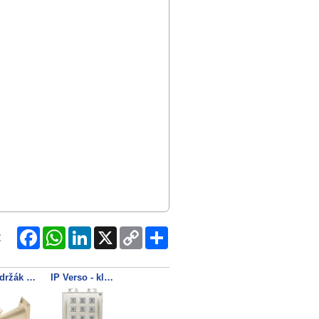
Facebook
WhatsApp
LinkedIn
X
Copy
Share
:
Link
WBM držák venkovní
IP Verso - klávesnice