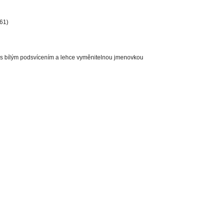
261)
tka s bílým podsvícením a lehce vyměnitelnou jmenovkou