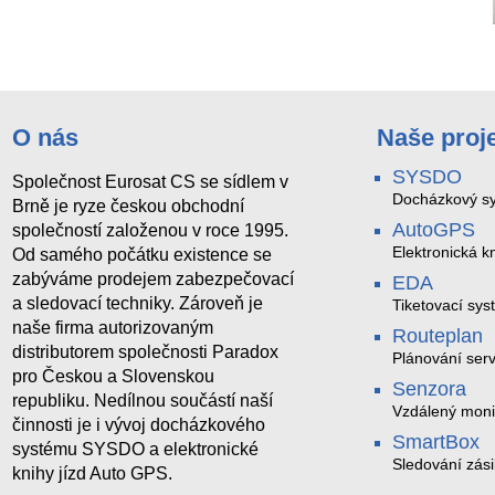
GL218
HELIOS IP Verso infopanel
O nás
Naše proj
SYSDO
Společnost Eurosat CS se sídlem v
Docházkový sy
Brně je ryze českou obchodní
AutoGPS
společností založenou v roce 1995.
Elektronická kn
Od samého počátku existence se
zabýváme prodejem zabezpečovací
EDA
a sledovací techniky. Zároveň je
Tiketovací sys
naše firma autorizovaným
Routeplan
distributorem společnosti Paradox
Plánování serv
pro Českou a Slovenskou
Senzora
republiku. Nedílnou součástí naší
Vzdálený moni
činnosti je i vývoj docházkového
LoRaWAN
SmartBox
systému SYSDO a elektronické
Sledování zási
knihy jízd Auto GPS.
trasách