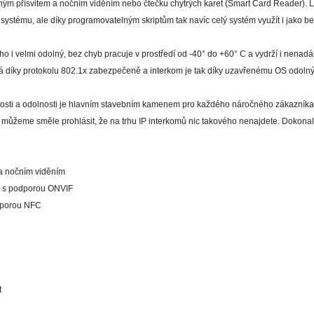
eným přísvitem a nočním viděním nebo čtečku chytrých karet (Smart Card Reader). L
ystému, ale díky programovatelným skriptům tak navíc celý systém využít i jako b
ho i velmi odolný, bez chyb pracuje v prostředí od -40° do +60° C a vydrží i nena
íhá díky protokolu 802.1x zabezpečeně a interkom je tak díky uzavřenému OS odolný
čnosti a odolnosti je hlavním stavebním kamenem pro každého náročného zákazníka.
, můžeme směle prohlásit, že na trhu IP interkomů nic takového nenajdete. Dokona
 a nočním viděním
an s podporou ONVIF
odporou NFC
t