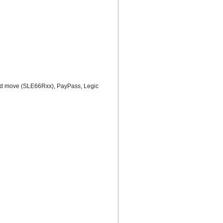
my-d move (SLE66Rxx), PayPass, Legic