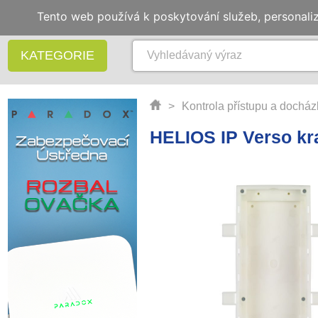
Tento web používá k poskytování služeb, personali
KATEGORIE
>
Kontrola přístupu a docház
HELIOS IP Verso kr