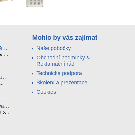
Mohlo by vás zajímat
ě
Naše pobočky
e
terá
Obchodní podmínky &
idou?
Reklamační řád
no
nu a
Technická podpora
. Bez
luce
°C a
ši
Školení a prezentace
roly
ětlo,
Cookies
jen
čilou
ový
ento
z
i
ická
bez
ware
je
az ze
noho
9 pro
í
í. K
tyhle
ěci,
l
átní
edna
čných
 a