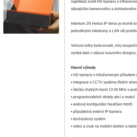
například zvolit HD kameru s infračerv
stávajícího kamerového a dohledového s
Interkom 2N Helios IP Verso je kromě to
jednotlivými interkomy a LAN sítí prob
Volnost volby funkcionalit, míry bezpe
vyniká také v otázce luxusního designu
Hlavní výhody
• HD kamera s infračerveným přísvitem
• integrace s CCTV systémy třetích str
• čtečka chytrých karet 13.56 MHz s p
• programovatelné skripty akcí a reakcí
• webový konfigurátor NextGen html5
• připojitelná externí IP kamera
• docházkový systém
• video a zvuk na mobilní telefon a table