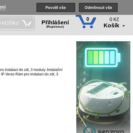
ení
Naše pobočky
Technická podpora
Povolit vše
Školení
Odmítnout vše
CS
0
0 Kč
Přihlášení
 KOŠÍKU
Košík
(Registrace)
o instalaci do zdi, 3 moduly. Instalační
IP Verso Rám pro instalaci do zdi, 3