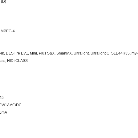
° (D)
G, MPEG-4
 4k, DESFire EV1, Mini, Plus S&X, SmartMX, Ultralight, Ultralight C, SLE44R35, 
ass, HID iCLASS
-45
 30V/1A AC/DC
400mA