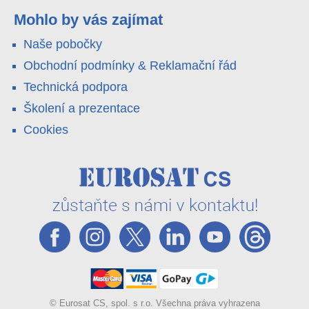
pole i odlehlé objekty – a alarm s důkazem pošlou rovnou na
váš telefon. Podívejte se na video.
Mohlo by vás zajímat
Naše pobočky
Obchodní podmínky & Reklamační řád
Technická podpora
Školení a prezentace
Cookies
© Eurosat CS, spol. s r.o. Všechna práva vyhrazena