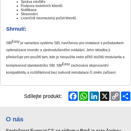
Správa návštěv.
Podpora mobilních klientů.
Notifikace.
Stravování.
Licenčně neomezený počet klientů.
Shrnutí:
Easy
SBI
je variantou systému SBI, navrženou pro instalace s požadavkem
optimalizace investic a zjednodušeného ovládání. Jeho skladba ji
předurčuje pro použití tam, kde je nevyužita nebo příliš složitá modularita a
Easy
komplexnost standardního SBI. SBI
zachovává stoprocentní
kompatibilitu a rozšiřitelnost bez nutnosti reinstalace či změn zařízení.
Facebook
WhatsApp
LinkedIn
X
Copy
Sdílejte produkt:
Link
O nás
Společnost Eurosat CS se sídlem v Brně je ryze českou