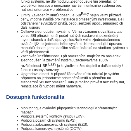
funkcí systému, ne dle modulů. Zjednodušuje tím orientaci při
tvorbě konfigurace a umožňuje navržení funkčního systému bez
nutnosti orientace v problematice.
Easy
Limity. Zavedením limitů dosahuje SBI
nejen velmi příznivé
ceny, vhodné zvláště pro instalace s omezenými investicemi, ale i
odstranění nevyužitých prvků, osob, senzorů apod., přinášejících
další úsporu.
Celkové zjednodušení systému. Věrna významu slova Easy, tato
verze SBI přináší menší počet nutných nastavení, pozměněný
layout stránek a další úpravy, sloužící k velmi zjednodušenému
ovládání již tak jednoduchého systému. Korespondující úpravou
manuálů dosahujeme dalšího snížení nároků na studium systému a
větší přehlednosti.
Zachování rozšiřitelnosti. I při omezeních, majících za následek
zjednodušení a zlevnění systému, zachováváme 100%
Easy
rozšiřitelnost. SBI
je kdykoliv možno doplnit o další moduly /
funkce / osoby / senzory.
Upgradovatelnost. V případě řádového růstu nároků je systém
připraven na jednoduché odstranění limitů a přeměnu na
standardní SBI bez omezení. Toto je možno provést bez ztráty dat,
reinstalace či nutnosti měnit hardware.
Dostupná funkcionalita
Monitoring, a ovládání připojených technologií v přehledných
mapách.
Podpora systémů kontroly vstupu (EKV).
Podpora požárních systémů (EPS).
Podpora zabezpečovacích systémů (EZS).
Podpora kamerových systémů (CCTV).