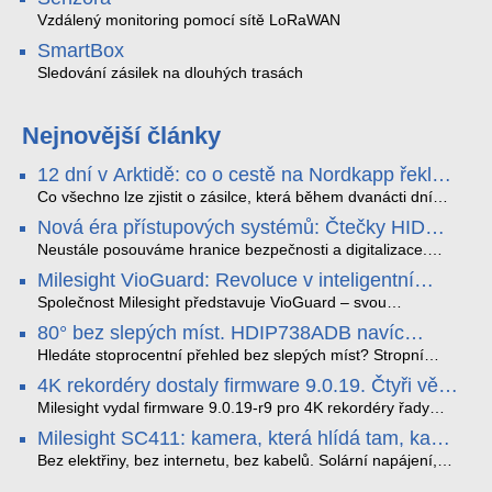
Vzdálený monitoring pomocí sítě LoRaWAN
SmartBox
Sledování zásilek na dlouhých trasách
Nejnovější články
12 dní v Arktidě: co o cestě na Nordkapp řekla
data ze SMARTBOX 2 MAX
Co všechno lze zjistit o zásilce, která během dvanácti dní
projede Arktidou? SMARTBOX 2 MAX jsme vzali na trasu z
Nová éra přístupových systémů: Čtečky HID
Tromsø přes Lofoty, Kirunu a finské Laponsko až na
Signo
Nordkapp. Bez jediného dobití, v mrazu až −13 °C a mimo
Neustále posouváme hranice bezpečnosti a digitalizace.
stabilní mobilní signál zaznamenával polohu, teplotu, světlo,
Rádi bychom Vám proto představili naši nejnovější nabídku
Milesight VioGuard: Revoluce v inteligentní
otřesy i náklon. Výsledkem není jen čára na mapě, ale
v oblasti kontroly přístupu – moderní a vysoce univerzální
detekci dopravních přestupků
podrobný datový příběh celé cesty.
čtečky HID Signo.
Společnost Milesight představuje VioGuard – svou
nejnovější proprietární technologii pro pokročilou detekci
80° bez slepých míst. HDIP738ADB navíc
dopravních přestupků. Tento systém, poháněný
streamuje na YouTube – bez PC.
sofistikovanými algoritmy umělé inteligence (AI), je navržen
Hledáte stoprocentní přehled bez slepých míst? Stropní
tak, aby poskytoval komplexní nástroje pro vymáhání
panoramatická kamera HDIP738ADB skládá obraz ze dvou
4K rekordéry dostaly firmware 9.0.19. Čtyři věci,
dopravních předpisů, zvyšoval bezpečnost na silnicích a
4MP senzorů SONY do jednoho čistého 180° záběru bez
které musíte vědět.
optimalizoval plynulost dopravy v moderních městech.
zkreslení. K tomu přidává AI detekci osob a vozidel,
Milesight vydal firmware 9.0.19-r9 pro 4K rekordéry řady
obousměrný zvuk a unikátní možnost přímého vysílání na
H.265. Pokud tyhle systémy instalujete, jsou tu čtyři věci,
Milesight SC411: kamera, která hlídá tam, kam
YouTube – bez běžícího počítače.
které vám zjednoduší práci – a jedna z nich vám ušetří
kabel nedosáhne
spoustu zbytečných výjezdů k zákazníkům.
Bez elektřiny, bez internetu, bez kabelů. Solární napájení,
4G LTE a trojitá detekce PIR × AOV × AI hlídají staveniště,